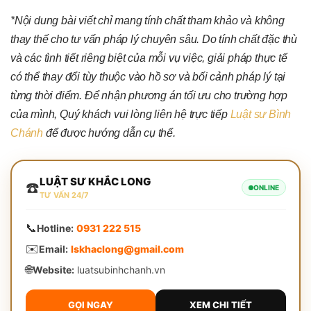
*Nội dung bài viết chỉ mang tính chất tham khảo và không
thay thế cho tư vấn pháp lý chuyên sâu. Do tính chất đặc thù
và các tình tiết riêng biệt của mỗi vụ việc, giải pháp thực tế
có thể thay đổi tùy thuộc vào hồ sơ và bối cảnh pháp lý tại
từng thời điểm. Để nhận phương án tối ưu cho trường hợp
của mình, Quý khách vui lòng liên hệ trực tiếp
Luật sư Bình
Chánh
để được hướng dẫn cụ thể.
LUẬT SƯ KHẮC LONG
☎️
ONLINE
TƯ VẤN 24/7
📞
Hotline:
0931 222 515
✉️
Email:
lskhaclong@gmail.com
🌐
Website:
luatsubinhchanh.vn
GỌI NGAY
XEM CHI TIẾT