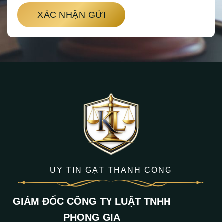
XÁC NHẬN GỬI
UY TÍN GẶT THÀNH CÔNG
GIÁM ĐỐC CÔNG TY LUẬT TNHH
PHONG GIA