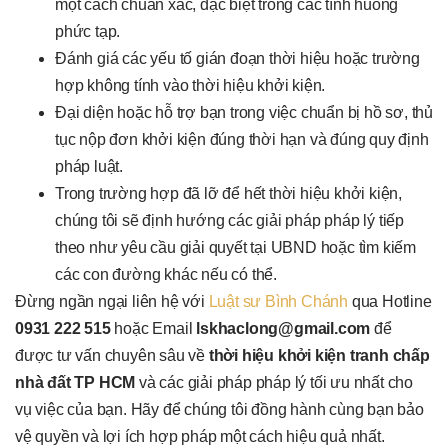
một cách chuẩn xác, đặc biệt trong các tình huống
phức tạp.
Đánh giá các yếu tố gián đoạn thời hiệu hoặc trường
hợp không tính vào thời hiệu khởi kiện.
Đại diện hoặc hỗ trợ bạn trong việc chuẩn bị hồ sơ, thủ
tục nộp đơn khởi kiện đúng thời hạn và đúng quy định
pháp luật.
Trong trường hợp đã lỡ để hết thời hiệu khởi kiện,
chúng tôi sẽ định hướng các giải pháp pháp lý tiếp
theo như yêu cầu giải quyết tại UBND hoặc tìm kiếm
các con đường khác nếu có thể.
Đừng ngần ngại liên hệ với
Luật sư Bình Chánh
qua Hotline
0931 222 515
hoặc Email
lskhaclong@gmail.com
để
được tư vấn chuyên sâu về
thời hiệu khởi kiện tranh chấp
nhà đất TP HCM
và các giải pháp pháp lý tối ưu nhất cho
vụ việc của bạn. Hãy để chúng tôi đồng hành cùng bạn bảo
vệ quyền và lợi ích hợp pháp một cách hiệu quả nhất.