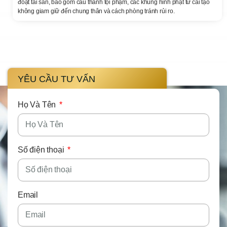
đoạt tài sản, bao gồm cấu thành tội phạm, các khung hình phạt từ cải tạo
không giam giữ đến chung thân và cách phòng tránh rủi ro.
YÊU CẦU TƯ VẤN
Họ Và Tên
Số điện thoại
Email