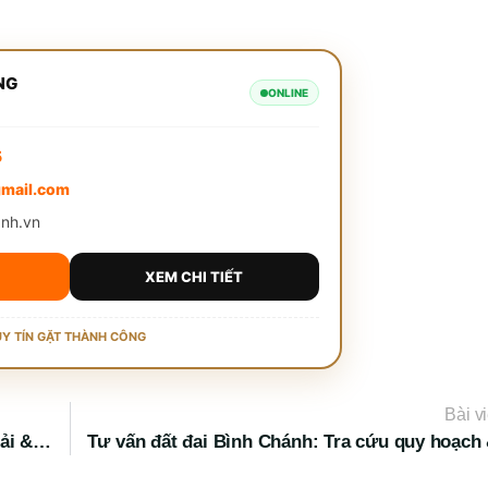
NG
ONLINE
5
mail.com
anh.vn
XEM CHI TIẾT
UY TÍN GẶT THÀNH CÔNG
Bài v
Tranh chấp đất đai Bình Chánh: Thủ tục hòa giải & Khởi kiện 2026