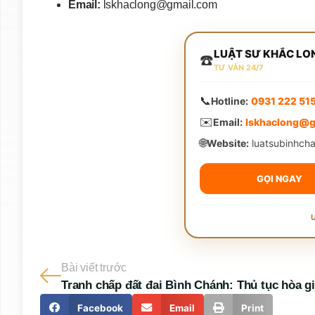
Email:
lskhaclong@gmail.com
LUẬT SƯ KHẮC LO
☎️
TƯ VẤN 24/7
📞
Hotline:
0931 222 51
✉️
Email:
lskhaclong@g
🌐
Website:
luatsubinhch
GỌI NGAY
Bài viết trước
Facebook
Email
Print