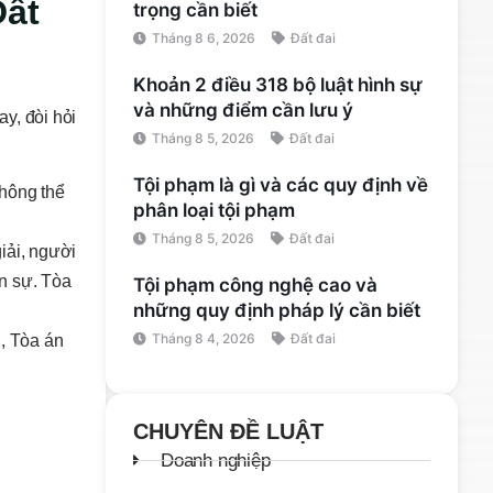
Đất
trọng cần biết
Tháng 8 6, 2026
Đất đai
Khoản 2 điều 318 bộ luật hình sự
và những điểm cần lưu ý
ay, đòi hỏi
Tháng 8 5, 2026
Đất đai
Tội phạm là gì và các quy định về
không thể
phân loại tội phạm
Tháng 8 5, 2026
Đất đai
iải, người
ân sự. Tòa
Tội phạm công nghệ cao và
những quy định pháp lý cần biết
Tháng 8 4, 2026
Đất đai
h, Tòa án
i
CHUYÊN ĐỀ LUẬT
Doanh nghiệp