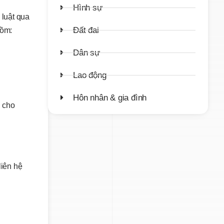
Hình sự
 luật qua
Đất đai
gồm:
Dân sự
Lao động
Hôn nhân & gia đình
i cho
liên hệ