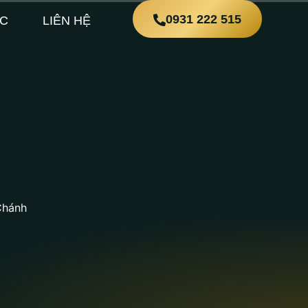
0931 222 515
ỨC
LIÊN HỆ
 Chánh