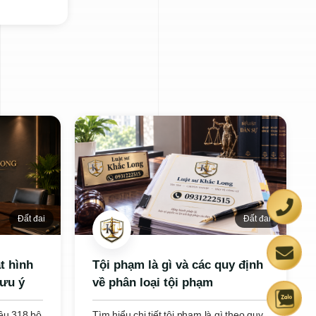
Đất đai
Đất đai
t hình
Tội phạm là gì và các quy định
lưu ý
về phân loại tội phạm
iều 318 bộ
Tìm hiểu chi tiết tội phạm là gì theo quy