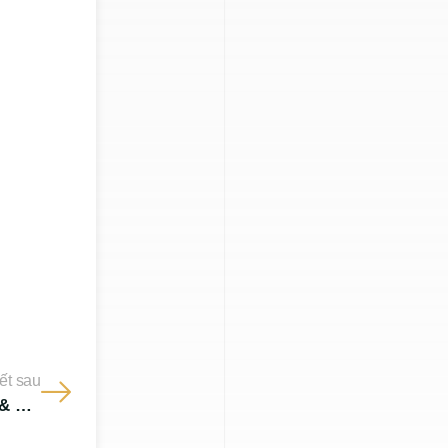
iết sau
Tư vấn đất đai Bình Chánh: Tra cứu quy hoạch & Lên thổ cư