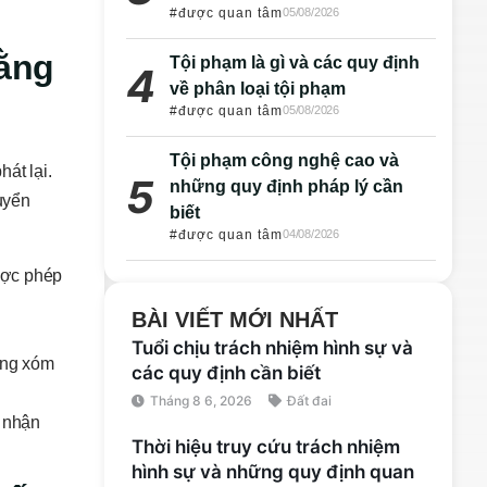
#được quan tâm
05/08/2026
bằng
Tội phạm là gì và các quy định
về phân loại tội phạm
#được quan tâm
05/08/2026
Tội phạm công nghệ cao và
át lại.
những quy định pháp lý cần
huyển
biết
#được quan tâm
04/08/2026
ược phép
BÀI VIẾT MỚI NHẤT
Tuổi chịu trách nhiệm hình sự và
àng xóm
các quy định cần biết
Tháng 8 6, 2026
Đất đai
g nhận
Thời hiệu truy cứu trách nhiệm
hình sự và những quy định quan