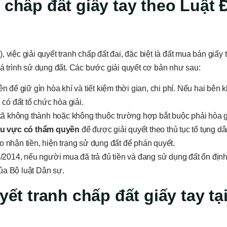
 chấp đất giấy tay theo Luật 
 việc giải quyết tranh chấp đất đai, đặc biệt là đất mua bán giấy t
uá trình sử dụng đất. Các bước giải quyết cơ bản như sau:
 để giữ gìn hòa khí và tiết kiệm thời gian, chi phí. Nếu hai bên 
ó đất tổ chức hòa giải.
ã không thành hoặc không thuộc trường hợp bắt buộc phải hòa g
u vực có thẩm quyền
để được giải quyết theo thủ tục tố tụng d
o nhận tiền, hiện trạng sử dụng đất để phán quyết.
07/2014, nếu người mua đã trả đủ tiền và đang sử dụng đất ổn địn
ủa Bộ luật Dân sự.
yết tranh chấp đất giấy tay tạ