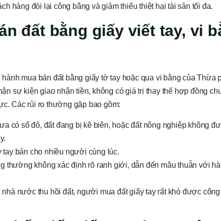
ách hàng đòi lại công bằng và giảm thiểu thiệt hại tài sản tối đa.
án đất bằng giấy viết tay, vi 
n hành mua bán đất bằng giấy tờ tay hoặc qua vi bằng của Thừa ph
nhận sự kiện giao nhận tiền, không có giá trị thay thế hợp đồng c
c. Các rủi ro thường gặp bao gồm:
ưa có sổ đỏ, đất đang bị kê biên, hoặc đất nông nghiệp không đ
y.
 tay bán cho nhiều người cùng lúc.
 thường không xác định rõ ranh giới, dẫn đến mâu thuẫn với h
 nhà nước thu hồi đất, người mua đất giấy tay rất khó được côn