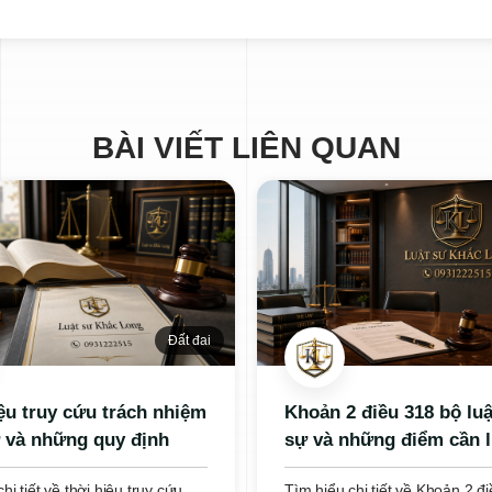
BÀI VIẾT LIÊN QUAN
Đất đai
ệu truy cứu trách nhiệm
Khoản 2 điều 318 bộ luậ
 và những quy định
sự và những điểm cần 
ọng cần biết
hi tiết về thời hiệu truy cứu
Tìm hiểu chi tiết về Khoản 2 đ