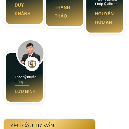
Pháp lý đầu tư
DUY
THANH
KHÁNH
NGUYỄN
THẢO
HỮU AN
Thạc sỹ truyền
thông
LƯU BÌNH
YÊU CẦU TƯ VẤN