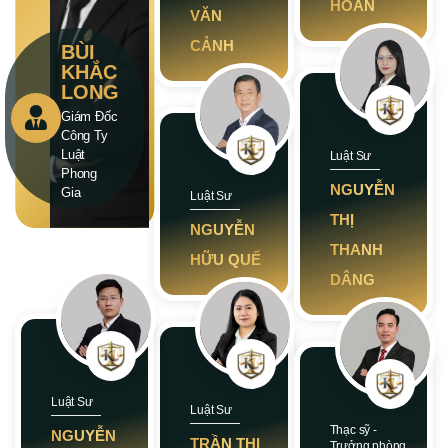
HOAN
VĂN
CẢNH
BÙI
KHẮC
LONG
Giám Đốc
Công Ty
Luật
Luật Sư
Phong
NGUYỄN
Gia
Luật Sư
THỊ
NGUYỄN
THANH
HỮU QUẾ
DÂNG
Luật Sư
Luật Sư
Thạc sỹ -
NGUYỄN
TRẦN THỊ
Trưởng phòng