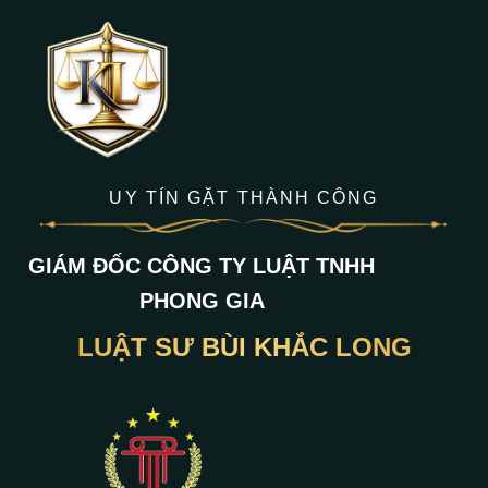
UY TÍN GẶT THÀNH CÔNG
GIÁM ĐỐC CÔNG TY LUẬT TNHH
PHONG GIA
LUẬT SƯ BÙI KHẮC LONG