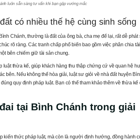
Chánh luôn sẵn sàng tư vấn khi bạn gặp vướng mắc
 đất có nhiều thế hệ cùng sinh sống
Bình Chánh, thường là đất của ông bà, cha mẹ để lại, rất dễ phát 
chúc rõ ràng. Các tranh chấp phổ biến bao gồm việc phân chia tà
ột bên chiếm giữ tài sản chung.
p luật thừa kế, giúp khách hàng thu thập chứng cứ về quan hệ hu
các bên. Nếu không thể hòa giải,
luật sư giỏi về nhà đất huyện B
o đúng quy định pháp luật. Bạn có thể tham khảo thêm về thừa kế 
 đai tại Bình Chánh trong giải
cấp kiến thức pháp luật, mà còn là người định hướng, đồng hành 