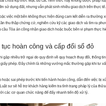
t chưa kịp thời. Mặc dù các hình thức này không được pháp luậ
 sử dụng đất, nhưng vẫn phát sinh nhiều giao dịch trên thực tế.
hoặc việc một bên không thực hiện đúng cam kết diễn ra thường 
ần thu thập chứng cứ, nghiên cứu kỹ các giao dịch và tìm ra ph
yêu cầu Tòa án công nhận giao dịch hoặc buộc bên vi phạm thực h
ủ tục hoàn công và cấp đổi sổ đỏ
i gặp nhiều trở ngại do quy định về quy hoạch thay đổi, thông ti
 giấy phép. Đây chính là những vướng mắc thường gặp khi
tư v
hoặc sai phép trước khi tiến hành hoàn công, dẫn đến việc bị x
Luật sư sẽ hỗ trợ khách hàng kiểm tra tình trạng pháp lý của thửa
với các cơ quan chức năng để đẩy nhanh tiến độ xử lý.