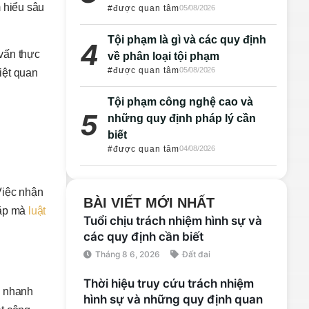
m hiểu sâu
#được quan tâm
05/08/2026
Tội phạm là gì và các quy định
 vấn thực
về phân loại tội phạm
#được quan tâm
05/08/2026
iệt quan
Tội phạm công nghệ cao và
những quy định pháp lý cần
biết
#được quan tâm
04/08/2026
Việc nhận
BÀI VIẾT MỚI NHẤT
gặp mà
luật
Tuổi chịu trách nhiệm hình sự và
các quy định cần biết
Tháng 8 6, 2026
Đất đai
Thời hiệu truy cứu trách nhiệm
hị nhanh
hình sự và những quy định quan