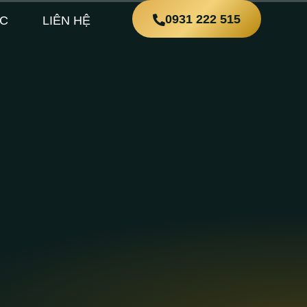
0931 222 515
ỨC
LIÊN HỆ