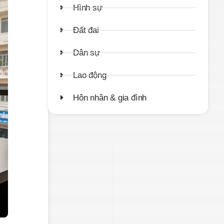
Hình sự
Đất đai
Dân sự
Lao động
Hôn nhân & gia đình