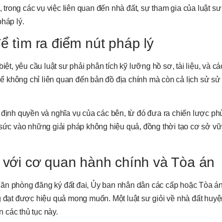
, trong các vụ việc liên quan đến nhà đất, sự tham gia của luật sư
háp lý.
ể tìm ra điểm nút pháp lý
iệt, yêu cầu luật sư phải phân tích kỹ lưỡng hồ sơ, tài liệu, và c
thể không chỉ liên quan đến bản đồ địa chính mà còn cả lịch sử sử
 định quyền và nghĩa vụ của các bên, từ đó đưa ra chiến lược ph
g sức vào những giải pháp không hiệu quả, đồng thời tạo cơ sở v
c với cơ quan hành chính và Tòa án
Văn phòng đăng ký đất đai, Ủy ban nhân dân các cấp hoặc Tòa á
ông đạt được hiệu quả mong muốn. Một
luật sư giỏi về nhà đất huy
 các thủ tục này.