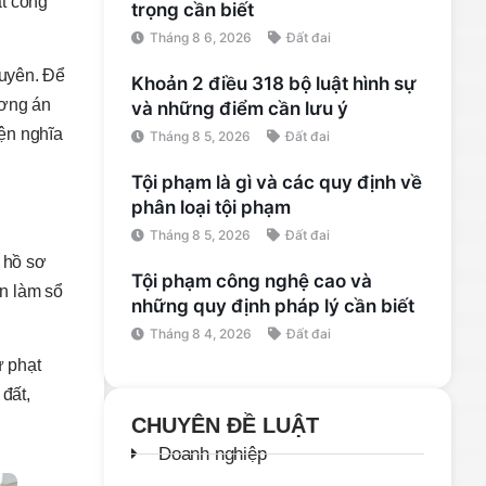
t công
trọng cần biết
Tháng 8 6, 2026
Đất đai
xuyên. Để
Khoản 2 điều 318 bộ luật hình sự
ương án
và những điểm cần lưu ý
iện nghĩa
Tháng 8 5, 2026
Đất đai
Tội phạm là gì và các quy định về
phân loại tội phạm
Tháng 8 5, 2026
Đất đai
n hồ sơ
Tội phạm công nghệ cao và
ấn làm sổ
những quy định pháp lý cần biết
Tháng 8 4, 2026
Đất đai
ử phạt
 đất,
CHUYÊN ĐỀ LUẬT
Doanh nghiệp