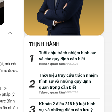
THỊNH HÀNH
Tuổi chịu trách nhiệm hình sự
và các quy định cần biết
ật, mà còn
#được quan tâm
06/08/2026
ủi ro được
Thời hiệu truy cứu trách nhiệm
hình sự và những quy định
quan trọng cần biết
p lý.
#được quan tâm
06/08/2026
ề pháp lý
 vực Bình
Khoản 2 điều 318 bộ luật hình
m ẩn nhiều
sự và những điểm cần lưu ý