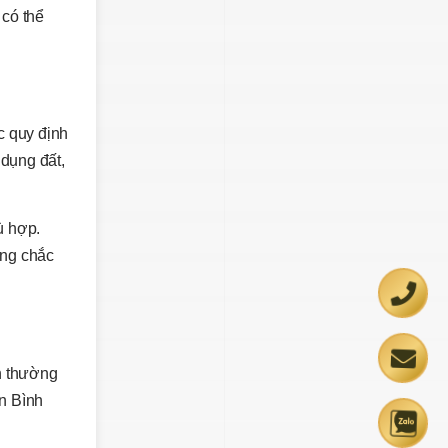
 có thể
ác quy định
 dụng đất,
ù hợp.
ững chắc
n thường
ện Bình