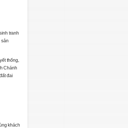
sinh tranh
i sản
yết thống,
ình Chánh
đất đai
cùng khách