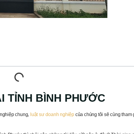
ẠI TỈNH BÌNH PHƯỚC
h nghiệp chung,
luật sư doanh nghiệp
của chúng tôi sẽ cùng tham g