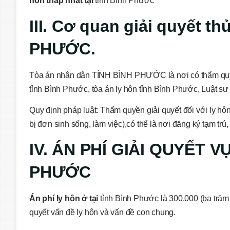
hôn thấp nhất tại
tỉnh Bình Phước
III. Cơ quan giải quyết th
PHƯỚC.
Tòa án nhân dân TỈNH BÌNH PHƯỚC là nơi có thẩm q
tỉnh Bình Phước, tòa án ly hôn tỉnh Bình Phước, Luật sư 
Quy định pháp luật: Thẩm quyền giải quyết đối với ly hô
bị đơn sinh sống, làm việc),có thể là nơi đăng ký tạm tr
IV. ÁN PHÍ GIẢI QUYẾT V
PHƯỚC
Án phí ly hôn ở tại
tỉnh Bình Phước là 300.000 (ba trăm
quyết vấn đề ly hôn và vấn đề con chung.