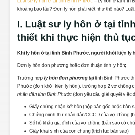
Luật sư ly hôn ở tại tỉnh Bình Phước
– Ly hôn ở tại tỉnh 
khoảng bao lâu? Đơn ly hôn phải viết như thế nào? Luật 
I. Luật sư ly hôn ở tại tỉ
thiết khi thực hiện thủ tụ
Khi ly hôn ở tại
tỉnh Bình Phước
, người khởi
kiện ly
Đơn ly hôn đơn phương hoặc đơn thuận tình ly hôn;
Trường hợp
ly hôn đơn phương tại
tỉnh Bình Phước th
Phước (đơn khởi kiện ly hôn ), trường hợp 2 vợ chồng cù
nhân dân
tỉnh Bình Phước
(đơn yêu cầu giải quyết việc 
Giấy chứng nhận kết hôn (nộp bản gốc hoặc bản s
Chứng minh thư nhân dân/CCCD của vợ chồng (bả
Sổ hộ khẩu gia đình của vợ chồng (bản sao có ch
Giấy khai sinh của con chung (trích lục bản sao);