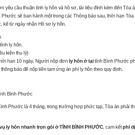
 yêu cầu thuận tình ly hôn và hồ sơ, tài liệu đính kèm đến Tòa á
h Phước sẽ ban hành một trong các Thông báo sau, thời hạn Tòa 
, kể từ ngày nhận Hồ sơ ly hôn.
.
ình ly hôn.
u kiện thụ lý)
 thời hạn 10 ngày, Người nộp đơn
ly hôn ở tại
tỉnh Bình Phước ph
 thông báo để nộp tiền tạm ứng án phí ly hôn theo quy định.
tỉnh Bình Phước
Bình Phước là 4 tháng, trong trường hợp phức tạp, Tòa án phải th
 vụ ly hôn nhanh trọn gói ở TỈNH BÌNH PHƯỚC
, cam kết
phí d