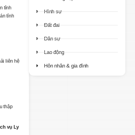
n tỉnh
Hình sự
án tỉnh
Đất đai
Dân sự
Lao động
ải liên hệ
Hôn nhân & gia đình
u thập
ịch vụ Ly