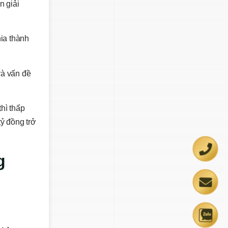
n giải
ia thành
à vấn đề
thì thấp
tỷ đồng trở
g