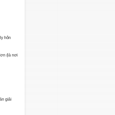
 ly hôn
ơn (là nơi
án giải