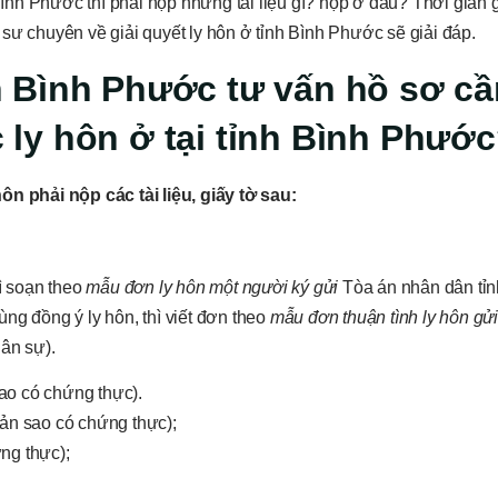
Bình Phước thì phải nộp những tài liệu gì? nộp ở đâu? Thời gian g
sư chuyên về giải quyết ly hôn ở tỉnh Bình Phước sẽ giải đáp.
nh Bình Phước
tư vấn
hồ sơ cầ
c ly hôn ở tại tỉnh Bình Phướ
 hôn
phải nộp các tài liệu, giấy tờ sau:
ì soạn theo
mẫu
đơn ly hôn
một người ký gửi
Tòa án nhân dân tỉn
ng đồng ý ly hôn, thì viết đơn theo
mẫu đơn thuận tình ly hôn gử
dân sự).
ao có chứng thực).
n sao có chứng thực);
ứng thực);