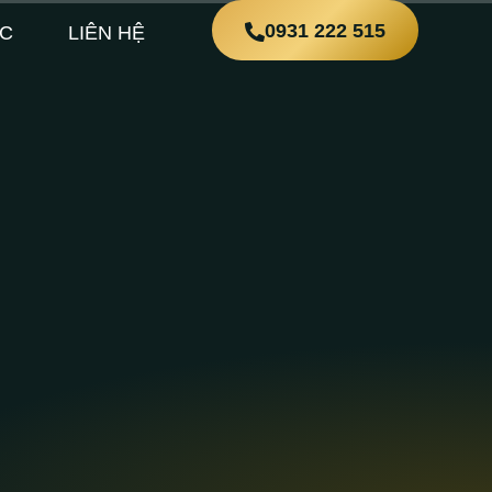
0931 222 515
ỨC
LIÊN HỆ