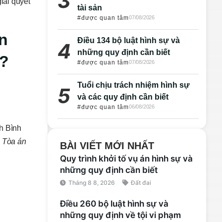
iải quyết
tài sản
#được quan tâm
07/08/2026
n
Điều 134 bộ luật hình sự và
những quy định cần biết
c?
#được quan tâm
07/08/2026
Tuổi chịu trách nhiệm hình sự
và các quy định cần biết
#được quan tâm
06/08/2026
h Bình
i Tòa án
BÀI VIẾT MỚI NHẤT
Quy trình khởi tố vụ án hình sự và
những quy định cần biết
Tháng 8 8, 2026
Đất đai
Điều 260 bộ luật hình sự và
những quy định về tội vi phạm