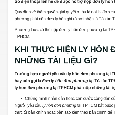
Số điện thoại liên hệ để được hỗ trợ nộp đơn ly hôn 
Quy định về thẩm quyền giải quyết ở tòa là nơi bị đơn c
phương phải nộp đơn ly hôn ghi rõ nơi nhận là Tòa án
Phương thức có thể nộp đơn ly hôn đơn phương tại TPH
TPHCM.
KHI THỰC HIỆN LY HÔN
NHỮNG TÀI LIỆU GÌ?
Trường hợp người yêu cầu ly hôn đơn phương tại T
hay còn gọi là đ
ơn ly hôn đơn phương
tại Tòa án T
ly hôn đơn phương tại TPHCM phải nộp những tài li
Chứng minh nhân dân hoặc căn cước công dân củ
Người yêu cầu
ly hôn đơn phương
tại TPHCM bắt buộc 
thực từ bản chính hoặc bản sao kèm theo bản chính để T