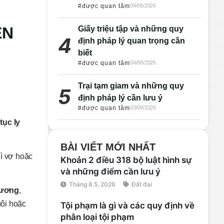
#được quan tâm
04/08/2026
ỆN
Giấy triệu tập và những quy
định pháp lý quan trọng cần
biết
#được quan tâm
04/08/2026
Trại tạm giam và những quy
định pháp lý cần lưu ý
#được quan tâm
03/08/2026
tục ly
BÀI VIẾT MỚI NHẤT
ì vợ hoặc
Khoản 2 điều 318 bộ luật hình sự
và những điểm cần lưu ý
Tháng 8 5, 2026
Đất đai
hương
,
uôi hoặc
Tội phạm là gì và các quy định về
phân loại tội phạm