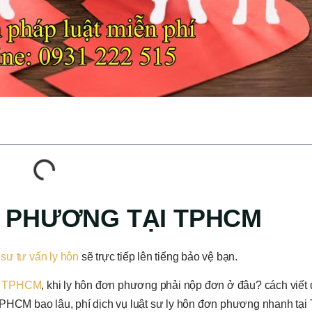
N PHƯƠNG TẠI TPHCM
 sư tư vấn ly hôn
sẽ trực tiếp lên tiếng bảo vệ bạn.
ại TPHCM
, khi ly hôn đơn phương phải nộp đơn ở đâu? cách viết 
 TPHCM bao lâu, phí dịch vụ luật sư ly hôn đơn phương nhanh tạ