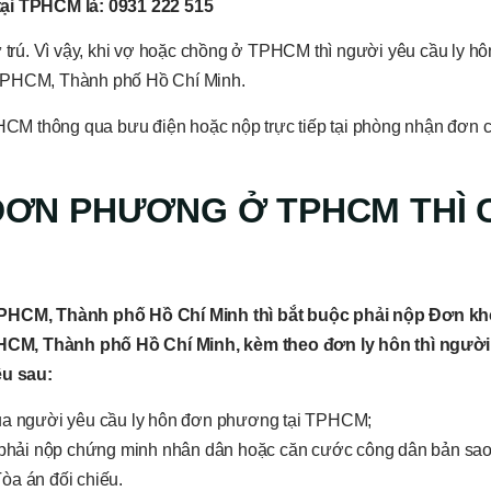
tại TPHCM là: 0931 222 515
ư trú. Vì vậy, khi vợ hoặc chồng ở TPHCM thì người yêu cầu ly h
 TPHCM, Thành phố Hồ Chí Minh.
CM thông qua bưu điện hoặc nộp trực tiếp tại phòng nhận đơn 
 ĐƠN PHƯƠNG Ở TPHCM THÌ 
PHCM, Thành phố Hồ Chí Minh thì bắt buộc phải nộp Đơn khở
PHCM, Thành phố Hồ Chí Minh, kèm theo đơn ly hôn thì người
ệu sau:
a người yêu cầu ly hôn đơn phương tại TPHCM;
phải nộp chứng minh nhân dân hoặc căn cước công dân bản sa
òa án đối chiếu.