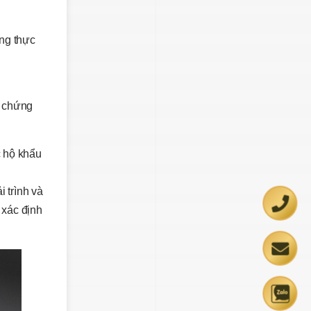
ng thực
c chứng
c hộ khẩu
 trình và
 xác định