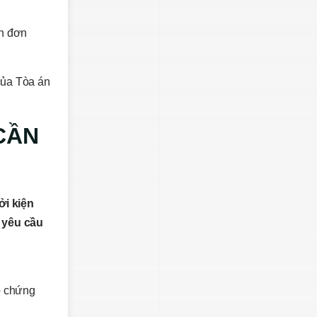
ôn đơn
của Tòa án
CẦN
i kiện
 yêu cầu
o chứng