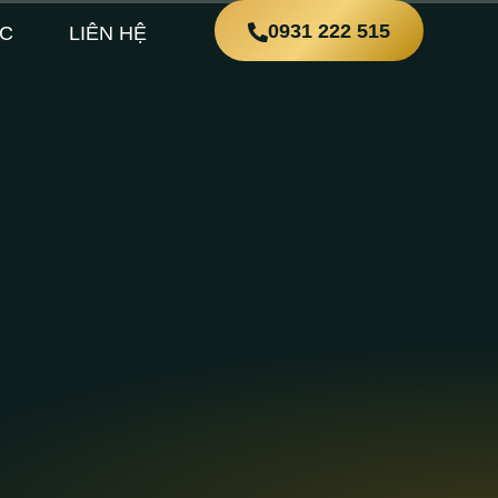
0931 222 515
ỨC
LIÊN HỆ