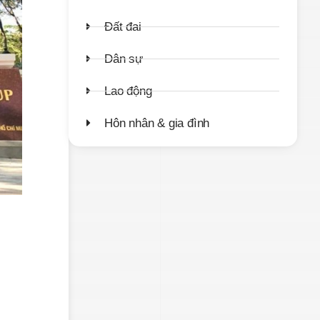
Đất đai
Dân sự
Lao động
Hôn nhân & gia đình