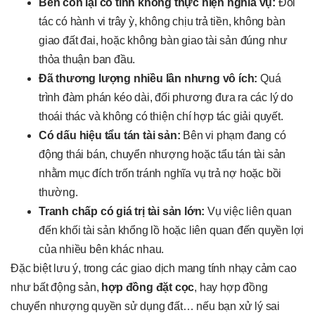
Bên còn lại cố tình không thực hiện nghĩa vụ:
Đối
tác có hành vi trây ỳ, không chịu trả tiền, không bàn
giao đất đai, hoặc không bàn giao tài sản đúng như
thỏa thuận ban đầu.
Đã thương lượng nhiều lần nhưng vô ích:
Quá
trình đàm phán kéo dài, đối phương đưa ra các lý do
thoái thác và không có thiện chí hợp tác giải quyết.
Có dấu hiệu tẩu tán tài sản:
Bên vi phạm đang có
động thái bán, chuyển nhượng hoặc tẩu tán tài sản
nhằm mục đích trốn tránh nghĩa vụ trả nợ hoặc bồi
thường.
Tranh chấp có giá trị tài sản lớn:
Vụ việc liên quan
đến khối tài sản khổng lồ hoặc liên quan đến quyền lợi
của nhiều bên khác nhau.
Đặc biệt lưu ý, trong các giao dịch mang tính nhạy cảm cao
như bất động sản,
hợp đồng đặt cọc
, hay hợp đồng
chuyển nhượng quyền sử dụng đất… nếu bạn xử lý sai