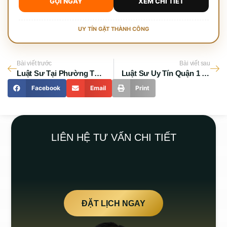
GỌI NGAY
XEM CHI TIẾT
UY TÍN GẶT THÀNH CÔNG
Bài viết trước
Bài viết sau
Luật Sư Tại Phường Tân Định Quận 1 Tốt Nhất 2026
Luật Sư Uy Tín Quận 1 – Tư Vấn Pháp Lý Chuyên Nghiệp
Facebook
Email
Print
LIÊN HỆ TƯ VẤN CHI TIẾT
ĐẶT LỊCH NGAY