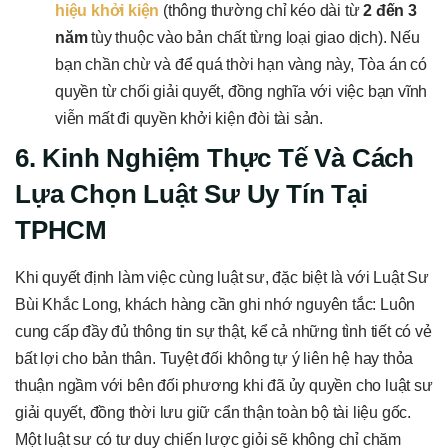
hiệu khởi kiện
(thông thường chỉ kéo dài từ
2 đến 3
năm
tùy thuộc vào bản chất từng loại giao dịch). Nếu
bạn chần chừ và để quá thời hạn vàng này, Tòa án có
quyền từ chối giải quyết, đồng nghĩa với việc bạn vĩnh
viễn mất đi quyền khởi kiện đòi tài sản.
6. Kinh Nghiệm Thực Tế Và Cách
Lựa Chọn Luật Sư Uy Tín Tại
TPHCM
Khi quyết định làm việc cùng luật sư, đặc biệt là với Luật Sư
Bùi Khắc Long, khách hàng cần ghi nhớ nguyên tắc: Luôn
cung cấp đầy đủ thông tin sự thật, kể cả những tình tiết có vẻ
bất lợi cho bản thân. Tuyệt đối không tự ý liên hệ hay thỏa
thuận ngầm với bên đối phương khi đã ủy quyền cho luật sư
giải quyết, đồng thời lưu giữ cẩn thận toàn bộ tài liệu gốc.
Một luật sư có tư duy chiến lược giỏi sẽ không chỉ chăm