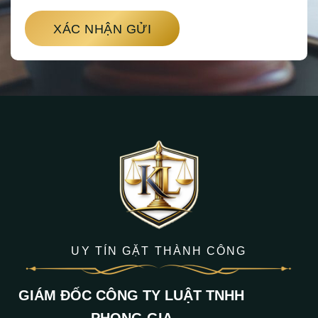
XÁC NHẬN GỬI
UY TÍN GẶT THÀNH CÔNG
GIÁM ĐỐC CÔNG TY LUẬT TNHH