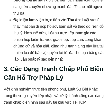
phong tỏa tài sản
kịp thời, bên bán hoàn toàn có thể
sang tên chuyển nhượng mảnh đất đó cho một người
thứ ba.
Đại diện làm việc trực tiếp với Tòa án:
Luật sư sẽ
thay mặt bạn đi nộp hồ sơ, bám sát và theo dõi tiến độ
thụ lý. Hơn thế nữa, luật sư trực tiếp tham gia các
phiên họp kiểm tra việc giao nộp, tiếp cận, công khai
chứng cứ và hòa giải, cũng như tranh tụng nảy lửa tại
phiên tòa để bảo vệ quyền lợi tối đa cho bạn bằng các
lập luận pháp lý sắc bén nhất.
3. Các Dạng Tranh Chấp Phổ Biến
Cần Hỗ Trợ Pháp Lý
Với kinh nghiệm thực tiễn phong phú, Luật Sư Bùi Khắc
Long thường xuyên tiếp nhận và xử lý thành công các dạng
tranh chấp điển hình sau đây tại khu vực TPHCM: