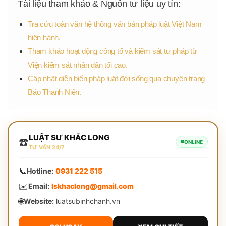
Tài liệu tham khảo & Nguồn tư liệu uy tín:
Tra cứu toàn văn hệ thống văn bản pháp luật Việt Nam
hiện hành.
Tham khảo hoạt động công tố và kiểm sát tư pháp từ
Viện kiểm sát nhân dân tối cao.
Cập nhật diễn biến pháp luật đời sống qua chuyên trang
Báo Thanh Niên.
LUẬT SƯ KHẮC LONG
☎️
ONLINE
TƯ VẤN 24/7
📞
Hotline:
0931 222 515
✉️
Email:
lskhaclong@gmail.com
🌐
Website:
luatsubinhchanh.vn