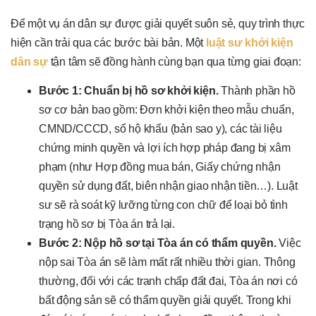
Để một vụ án dân sự được giải quyết suôn sẻ, quy trình thực
hiện cần trải qua các bước bài bản. Một
luật sư khởi kiện
dân sự
tận tâm sẽ đồng hành cùng bạn qua từng giai đoạn:
Bước 1: Chuẩn bị hồ sơ khởi kiện.
Thành phần hồ
sơ cơ bản bao gồm: Đơn khởi kiện theo mẫu chuẩn,
CMND/CCCD, sổ hộ khẩu (bản sao y), các tài liệu
chứng minh quyền và lợi ích hợp pháp đang bị xâm
phạm (như Hợp đồng mua bán, Giấy chứng nhận
quyền sử dụng đất, biên nhận giao nhận tiền…). Luật
sư sẽ rà soát kỹ lưỡng từng con chữ để loại bỏ tình
trạng hồ sơ bị Tòa án trả lại.
Bước 2: Nộp hồ sơ tại Tòa án có thẩm quyền.
Việc
nộp sai Tòa án sẽ làm mất rất nhiều thời gian. Thông
thường, đối với các tranh chấp đất đai, Tòa án nơi có
bất động sản sẽ có thẩm quyền giải quyết. Trong khi