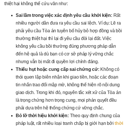
thiệt hại không thể cứu vãn như:
Sai lầm trong việc xác định yêu cầu khởi kiện:
Rất
nhiều người dân đưa ra yêu cầu sai lệch. Ví dụ: Lẽ ra
phải yêu cầu Tòa án tuyên bố hủy bỏ hợp đồng và bồi
thường thiệt hại thì lại đi yêu cầu đòi lại đất. Việc
không yêu cầu bồi thường đúng phương pháp dẫn
đến hệ quả là dù bạn có cơ sở pháp lý vững chắc
nhưng vẫn bị mất đi quyền lợi chính đáng.
Thiếu hụt hoặc cung cấp sai chứng cứ:
Không có
thói quen lập biên nhận khi giao tiền, hoặc các đoạn
tin nhắn trao đổi mập mờ, không thể hiện rõ nội dung
giao dịch. Trong khi đó, nguyên tắc xét xử của Tòa án
là trọng chứng hơn trọng cung, mọi phán quyết đều
phải dựa trên hệ thống chứng cứ vững chắc.
Bỏ lỡ thời hiệu khởi kiện:
Theo quy định chung của
pháp luật, rất nhiều loại tranh chấp bị giới hạn bởi
thời