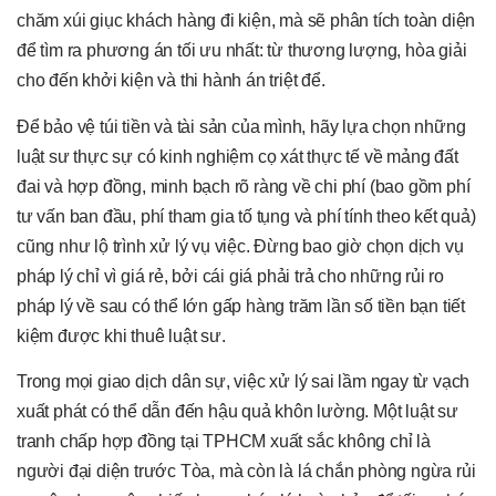
chăm xúi giục khách hàng đi kiện, mà sẽ phân tích toàn diện
để tìm ra phương án tối ưu nhất: từ thương lượng, hòa giải
cho đến khởi kiện và thi hành án triệt để.
Để bảo vệ túi tiền và tài sản của mình, hãy lựa chọn những
luật sư thực sự có kinh nghiệm cọ xát thực tế về mảng đất
đai và hợp đồng, minh bạch rõ ràng về chi phí (bao gồm phí
tư vấn ban đầu, phí tham gia tố tụng và phí tính theo kết quả)
cũng như lộ trình xử lý vụ việc. Đừng bao giờ chọn dịch vụ
pháp lý chỉ vì giá rẻ, bởi cái giá phải trả cho những rủi ro
pháp lý về sau có thể lớn gấp hàng trăm lần số tiền bạn tiết
kiệm được khi thuê luật sư.
Trong mọi giao dịch dân sự, việc xử lý sai lầm ngay từ vạch
xuất phát có thể dẫn đến hậu quả khôn lường. Một luật sư
tranh chấp hợp đồng tại TPHCM xuất sắc không chỉ là
người đại diện trước Tòa, mà còn là lá chắn phòng ngừa rủi