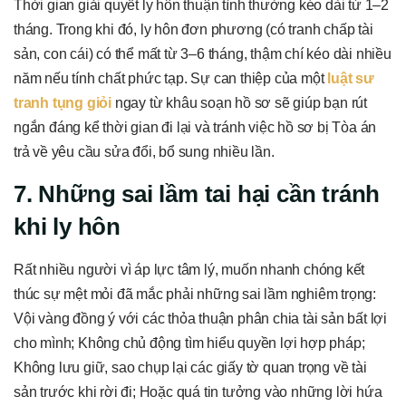
Thời gian giải quyết ly hôn thuận tình thường kéo dài từ 1–2
tháng. Trong khi đó, ly hôn đơn phương (có tranh chấp tài
sản, con cái) có thể mất từ 3–6 tháng, thậm chí kéo dài nhiều
năm nếu tính chất phức tạp. Sự can thiệp của một
luật sư
tranh tụng giỏi
ngay từ khâu soạn hồ sơ sẽ giúp bạn rút
ngắn đáng kể thời gian đi lại và tránh việc hồ sơ bị Tòa án
trả về yêu cầu sửa đổi, bổ sung nhiều lần.
7. Những sai lầm tai hại cần tránh
khi ly hôn
Rất nhiều người vì áp lực tâm lý, muốn nhanh chóng kết
thúc sự mệt mỏi đã mắc phải những sai lầm nghiêm trọng:
Vội vàng đồng ý với các thỏa thuận phân chia tài sản bất lợi
cho mình; Không chủ động tìm hiểu quyền lợi hợp pháp;
Không lưu giữ, sao chụp lại các giấy tờ quan trọng về tài
sản trước khi rời đi; Hoặc quá tin tưởng vào những lời hứa