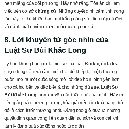
hẹn miệng của đối phương. Hãy nhớ rằng, Tòa án chỉ làm
việc trên cơ sở
chứng cứ
. Những quyết định cảm tính trong
lúc này có thể khiến bạn mất trắng công sức tích cóp cả đời
và đánh mất quyền được nuôi dưỡng con cái.
8. Lời khuyên từ góc nhìn của
Luật Sư Bùi Khắc Long
Ly hôn không bao giờ là một sự thất bại. Đôi khi, đó là lựa
chọn dung cảm và cần thiết nhất để khép lại một chương
buồn, mở ra một cuộc sống mới tốt đẹp hơn, bình yên hơn
cho cả hai bên và đặc biệt là cho những đứa trẻ.
Luật Sư
Bùi Khắc Long
luôn khuyên các thân chủ của mình: Hãy ưu
tiên giải pháp thương lượng, hòa giải nếu còn khả năng, bởi
đó là cách ít tổn thương nhất. Đừng bao giờ đưa ra những
quyết định quan trọng liên quan đến tài sản và con cái khi
tâm lý đang quá xúc động hoặc tức giận.