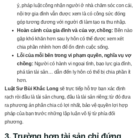
ý, pháp luật công nhận người ở nhà chăm sóc con cái,
nội trợ gia đình vẫn được xem là có công sức đóng
góp tương đương với người đi làm tạo ra thu nhập.
Hoàn cảnh của gia đình và của vợ, chồng:
Bên nào
gặp khó khăn hơn sau ly hôn có thể được xem xét
chia phần nhỉnh hơn để ổn định cuộc sống.
Lỗi của mỗi bên trong vi phạm quyền, nghĩa vụ vợ
chồng:
Người có hành vi ngoại tình, bạo lực gia đình,
phá tán tài sản… dẫn đến ly hôn có thể bị chia phần ít
hơn.
Luật Sư Bùi Khắc Long
sẽ trực tiếp hỗ trợ bạn xác định
rạch ròi đâu là tài sản chung, đâu là tài sản riêng; từ đó đưa
ra phương án phân chia có lợi nhất, bảo vệ quyền lợi hợp
pháp của bạn trước những lập luận vô lý từ phía đối
phương.
3. Trường hợp tài sản chỉ đứng