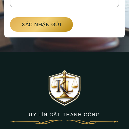
XÁC NHẬN GỬI
UY TÍN GẶT THÀNH CÔNG