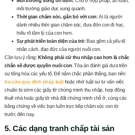
Môi trường sống ổn định:
Chỗ ở hợp pháp, an toàn,
môi trường giáo dục xung quanh.
Thời gian chăm sóc, gắn bó với con:
Ai là người
dành nhiều thời gian chăm sóc, đưa đón con đi học,
hiểu rõ tâm lý của con hơn.
Sự phát triển toàn diện của trẻ:
Bao gồm cả yếu tố
nhân cách, đạo đức của người nuôi con.
Cần lưu ý rằng:
Không phải cứ thu nhập cao hơn là chắc
chắn sẽ được quyền nuôi con
. Tòa án đánh giá dựa trên
sự tổng hòa các yếu tố. Để nắm chắc phần thắng, bạn nên
tra cứu quy định pháp luật
hoặc nhờ luật sư tư vấn việc
chuẩn bị sớm các giấy tờ chứng minh thu nhập, hợp đồng
thuê nhà hoặc giấy tờ nhà đất chứng minh chỗ ở, cùng các
bằng chứng về việc bạn luôn trực tiếp chăm sóc con từ
trước đến nay.
5. Các dạng tranh chấp tài sản