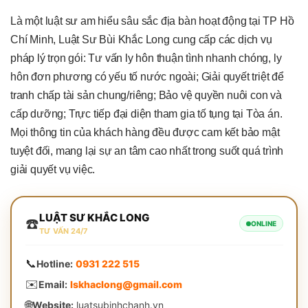
Là một luật sư am hiểu sâu sắc địa bàn hoạt động tại TP Hồ
Chí Minh, Luật Sư Bùi Khắc Long cung cấp các dịch vụ
pháp lý trọn gói: Tư vấn ly hôn thuận tình nhanh chóng, ly
hôn đơn phương có yếu tố nước ngoài; Giải quyết triệt để
tranh chấp tài sản chung/riêng; Bảo vệ quyền nuôi con và
cấp dưỡng; Trực tiếp đại diện tham gia tố tụng tại Tòa án.
Mọi thông tin của khách hàng đều được cam kết bảo mật
tuyệt đối, mang lại sự an tâm cao nhất trong suốt quá trình
giải quyết vụ việc.
LUẬT SƯ KHẮC LONG
☎️
ONLINE
TƯ VẤN 24/7
📞
Hotline:
0931 222 515
✉️
Email:
lskhaclong@gmail.com
🌐
Website:
luatsubinhchanh.vn