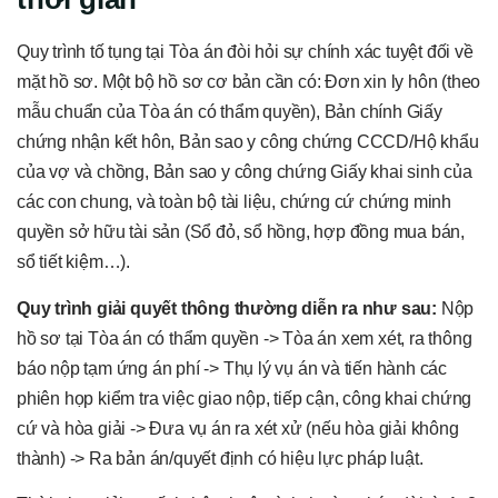
Quy trình tố tụng tại Tòa án đòi hỏi sự chính xác tuyệt đối về
mặt hồ sơ. Một bộ hồ sơ cơ bản cần có: Đơn xin ly hôn (theo
mẫu chuẩn của Tòa án có thẩm quyền), Bản chính Giấy
chứng nhận kết hôn, Bản sao y công chứng CCCD/Hộ khẩu
của vợ và chồng, Bản sao y công chứng Giấy khai sinh của
các con chung, và toàn bộ tài liệu, chứng cứ chứng minh
quyền sở hữu tài sản (Sổ đỏ, sổ hồng, hợp đồng mua bán,
sổ tiết kiệm…).
Quy trình giải quyết thông thường diễn ra như sau:
Nộp
hồ sơ tại Tòa án có thẩm quyền -> Tòa án xem xét, ra thông
báo nộp tạm ứng án phí -> Thụ lý vụ án và tiến hành các
phiên họp kiểm tra việc giao nộp, tiếp cận, công khai chứng
cứ và hòa giải -> Đưa vụ án ra xét xử (nếu hòa giải không
thành) -> Ra bản án/quyết định có hiệu lực pháp luật.