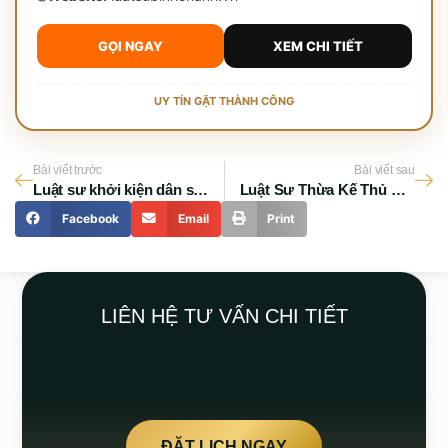
GỌI NGAY
XEM CHI TIẾT
UY TÍN GẶT THÀNH CÔNG
Bài viết trước
Bài viết sau
Luật sư khởi kiện dân sự TPHCM
Luật Sư Thừa Kế Thủ Đức – Giải Quyết Tranh Chấp Nhanh Chóng, Uy Tín
Facebook
Email
Print
LIÊN HỆ TƯ VẤN CHI TIẾT
ĐẶT LỊCH NGAY