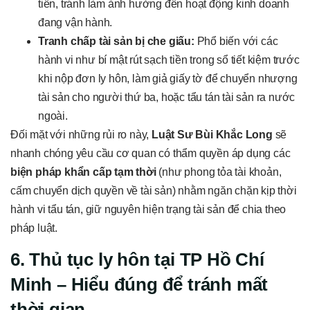
tiền, tránh làm ảnh hưởng đến hoạt động kinh doanh
đang vận hành.
Tranh chấp tài sản bị che giấu:
Phổ biến với các
hành vi như bí mật rút sạch tiền trong sổ tiết kiệm trước
khi nộp đơn ly hôn, làm giả giấy tờ để chuyển nhượng
tài sản cho người thứ ba, hoặc tẩu tán tài sản ra nước
ngoài.
Đối mặt với những rủi ro này,
Luật Sư Bùi Khắc Long
sẽ
nhanh chóng yêu cầu cơ quan có thẩm quyền áp dụng các
biện pháp khẩn cấp tạm thời
(như phong tỏa tài khoản,
cấm chuyển dịch quyền về tài sản) nhằm ngăn chặn kịp thời
hành vi tẩu tán, giữ nguyên hiện trạng tài sản để chia theo
pháp luật.
6. Thủ tục ly hôn tại TP Hồ Chí
Minh – Hiểu đúng để tránh mất
thời gian