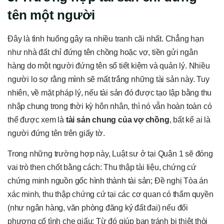
tên một người
Đây là tình huống gây ra nhiều tranh cãi nhất. Chẳng hạn
như nhà đất chỉ đứng tên chồng hoặc vợ, tiền gửi ngân
hàng do một người đứng tên sổ tiết kiệm và quản lý. Nhiều
người lo sợ rằng mình sẽ mất trắng những tài sản này. Tuy
nhiên, về mặt pháp lý, nếu tài sản đó được tạo lập bằng thu
nhập chung trong thời kỳ hôn nhân, thì nó vẫn hoàn toàn có
thể được xem là
tài sản chung của vợ chồng
, bất kể ai là
người đứng tên trên giấy tờ.
Trong những trường hợp này, Luật sư ở tại Quận 1 sẽ đóng
vai trò then chốt bằng cách: Thu thập tài liệu, chứng cứ
chứng minh nguồn gốc hình thành tài sản; Đề nghị Tòa án
xác minh, thu thập chứng cứ tại các cơ quan có thẩm quyền
(như ngân hàng, văn phòng đăng ký đất đai) nếu đối
phương cố tình che giấu; Từ đó giúp bạn tránh bị thiệt thòi