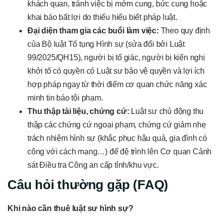
khách quan, tránh việc bị mớm cung, bức cung hoặc
khai báo bất lợi do thiếu hiểu biết pháp luật.
Đại diện tham gia các buổi làm việc:
Theo quy định
của Bộ luật Tố tụng Hình sự (sửa đổi bởi Luật
99/2025/QH15), người bị tố giác, người bị kiến nghị
khởi tố có quyền có Luật sư bảo vệ quyền và lợi ích
hợp pháp ngay từ thời điểm cơ quan chức năng xác
minh tin báo tội phạm.
Thu thập tài liệu, chứng cứ:
Luật sư chủ động thu
thập các chứng cứ ngoại phạm, chứng cứ giảm nhẹ
trách nhiệm hình sự (khắc phục hậu quả, gia đình có
công với cách mạng…) để đệ trình lên Cơ quan Cảnh
sát Điều tra Công an cấp tỉnh/khu vực.
Câu hỏi thường gặp (FAQ)
Khi nào cần thuê luật sư hình sự?