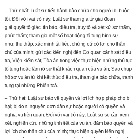
– Thứ nhất: Luật sư tiến hành bào chữa cho người bị buộc
tội. Đối với vai trò này, Luật sư tham gia từ giai đoạn
giải quyết tố giác, tin báo, điều tra, truy tố và xét xử sơ thẩm,
phúc thẩm; tham gia một số hoạt động tố tụng hình sự
như: thu thập, xác minh tài liệu, chứng cứ có lợi cho thân
chủ của mình; gửi các kiến nghị đến Cơ quan cảnh sát điều
tra, Viện kiểm sát, Tòa án trong việc thực hiện những thủ tục
tố tụng hoặc làm rõ sự thật khách quan của vụ án; Sao chụp
hồ sơ vụ án từ khi kết thúc điều tra, tham gia bào chữa, tranh
tụng tại những Phiên toà.
– Thứ hai: Luật sư bảo vệ quyền và lợi ích hợp pháp cho bị
hại; bị đơn, nguyên đơn dân sự hoặc người có quyền và
nghĩa vụ liên quan. Đối với vai trò này: Luật sư sẽ cần xem
xét, nghiên cứu những tình tiết của vụ án, đảm bảo quyền và
lợi ích cho thân chủ của mình; thực hiện quyền kiến nghị