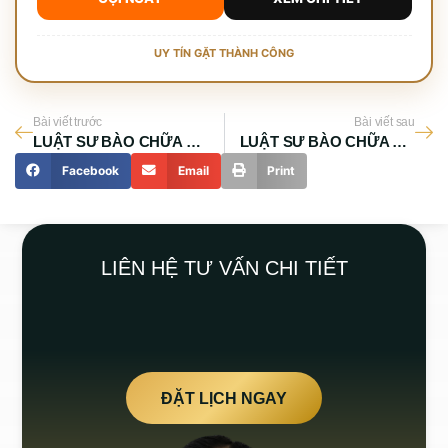
UY TÍN GẶT THÀNH CÔNG
Bài viết trước
Bài viết sau
LUẬT SƯ BÀO CHỮA HÌNH SỰ GIỎI TẠI HUYỆN HÓC MÔN
LUẬT SƯ BÀO CHỮA Ở TPHCM
Facebook
Email
Print
LIÊN HỆ TƯ VẤN CHI TIẾT
ĐẶT LỊCH NGAY