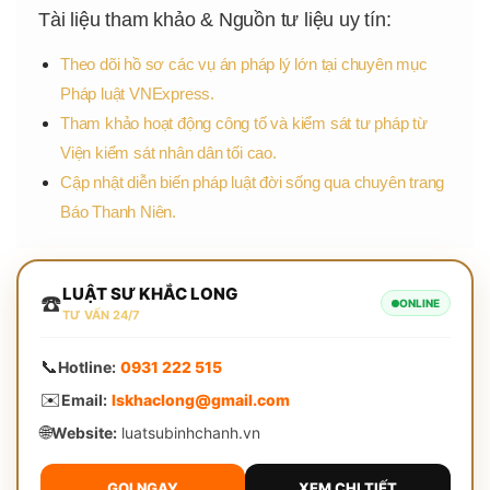
Tài liệu tham khảo & Nguồn tư liệu uy tín:
Theo dõi hồ sơ các vụ án pháp lý lớn tại chuyên mục
Pháp luật VNExpress.
Tham khảo hoạt động công tố và kiểm sát tư pháp từ
Viện kiểm sát nhân dân tối cao.
Cập nhật diễn biến pháp luật đời sống qua chuyên trang
Báo Thanh Niên.
LUẬT SƯ KHẮC LONG
☎️
ONLINE
TƯ VẤN 24/7
📞
Hotline:
0931 222 515
✉️
Email:
lskhaclong@gmail.com
🌐
Website:
luatsubinhchanh.vn
GỌI NGAY
XEM CHI TIẾT