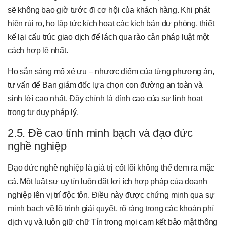
sẽ không bao giờ tước đi cơ hội của khách hàng. Khi phát
hiện rủi ro, họ lập tức kích hoạt các kịch bản dự phòng, thiết
kế lại cấu trúc giao dịch để lách qua rào cản pháp luật một
cách hợp lệ nhất.
Họ sẵn sàng mổ xẻ ưu – nhược điểm của từng phương án,
tư vấn để Ban giám đốc lựa chọn con đường an toàn và
sinh lời cao nhất. Đây chính là đỉnh cao của sự linh hoạt
trong tư duy pháp lý.
2.5. Đề cao tính minh bạch và đạo đức
nghề nghiệp
Đạo đức nghề nghiệp là giá trị cốt lõi không thể đem ra mặc
cả. Một luật sư uy tín luôn đặt lợi ích hợp pháp của doanh
nghiệp lên vị trí độc tôn. Điều này được chứng minh qua sự
minh bạch về lộ trình giải quyết, rõ ràng trong các khoản phí
dịch vụ và luôn giữ chữ Tín trong mọi cam kết bảo mật thông