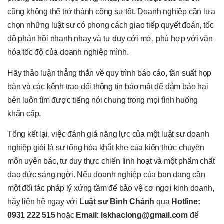
cũng không thể trở thành cộng sự tốt. Doanh nghiệp cần lựa
chọn những luật sư có phong cách giao tiếp quyết đoán, tốc
độ phản hồi nhanh nhạy và tư duy cởi mở, phù hợp với văn
hóa tốc độ của doanh nghiệp mình.
Hãy thảo luận thẳng thắn về quy trình báo cáo, tần suất họp
bàn và các kênh trao đổi thông tin bảo mật để đảm bảo hai
bên luôn tìm được tiếng nói chung trong mọi tình huống
khẩn cấp.
Tổng kết lại, việc đánh giá năng lực của một luật sư doanh
nghiệp giỏi là sự tổng hòa khắt khe của kiến thức chuyên
môn uyên bác, tư duy thực chiến linh hoạt và một phẩm chất
đạo đức sáng ngời. Nếu doanh nghiệp của bạn đang cần
một đối tác pháp lý xứng tầm để bảo vệ cơ ngơi kinh doanh,
hãy liên hệ ngay với
Luật sư Bình Chánh
qua
Hotline:
0931 222 515
hoặc
Email: lskhaclong@gmail.com
để