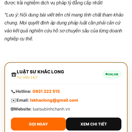
được trải nghiệm dịch vụ pháp lý đẳng cấp nhất!
*Lưu ý: Nội dung bài viết trên chỉ mang tính chất tham khảo
chung. Mọi quyết định áp dụng pháp luật cần phải căn cứ
vào kết quả nghiên cứu hồ sơ chuyên sâu của từng doanh
nghiệp cụ thể.
LUẬT SƯ KHẮC LONG
☎️
ONLINE
TƯ VẤN 24/7
📞
Hotline:
0931 222 515
✉️
Email:
lskhaclong@gmail.com
🌐
Website:
luatsubinhchanh.vn
GỌI NGAY
XEM CHI TIẾT