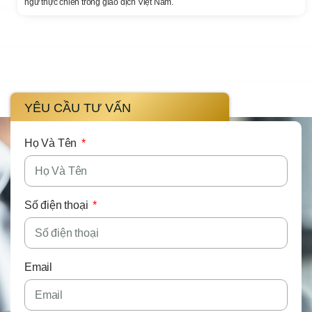
ngữ thực chiến trong giao dịch Việt Nam.
YÊU CẦU TƯ VẤN
Họ Và Tên
Số điện thoại
Email