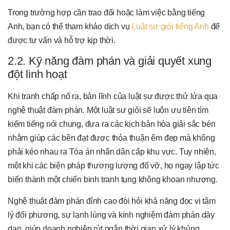
Trong trường hợp cần trao đổi hoặc làm việc bằng tiếng
Anh, bạn có thể tham khảo dịch vụ
Luật sư giỏi tiếng Anh
để
được tư vấn và hỗ trợ kịp thời.
2.2. Kỹ năng đàm phán và giải quyết xung
đột linh hoạt
Khi tranh chấp nổ ra, bản lĩnh của luật sư được thử lửa qua
nghệ thuật đàm phán. Một luật sư giỏi sẽ luôn ưu tiên tìm
kiếm tiếng nói chung, đưa ra các kịch bản hòa giải sắc bén
nhằm giúp các bên đạt được thỏa thuận êm đẹp mà không
phải kéo nhau ra Tòa án nhân dân cấp khu vực. Tuy nhiên,
một khi các biện pháp thương lượng đổ vỡ, họ ngay lập tức
biến thành một chiến binh tranh tụng không khoan nhượng.
Nghệ thuật đàm phán đỉnh cao đòi hỏi khả năng đọc vị tâm
lý đối phương, sự lạnh lùng và kinh nghiệm đàm phán dày
dạn, giúp doanh nghiệp rút ngắn thời gian xử lý khủng