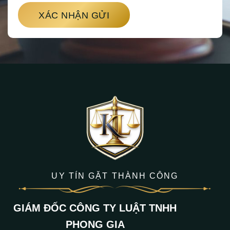
XÁC NHẬN GỬI
UY TÍN GẶT THÀNH CÔNG
GIÁM ĐỐC CÔNG TY LUẬT TNHH
PHONG GIA