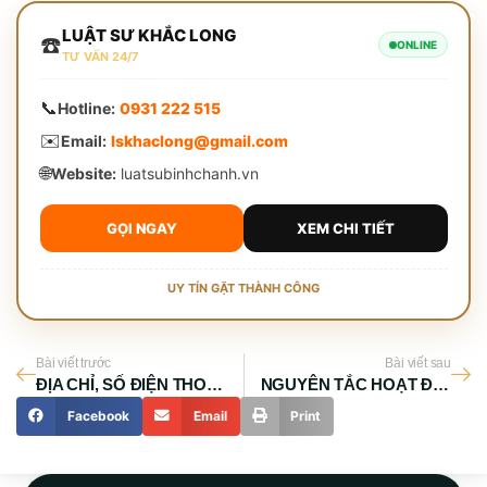
LUẬT SƯ KHẮC LONG
☎️
ONLINE
TƯ VẤN 24/7
📞
Hotline:
0931 222 515
✉️
Email:
lskhaclong@gmail.com
🌐
Website:
luatsubinhchanh.vn
GỌI NGAY
XEM CHI TIẾT
UY TÍN GẶT THÀNH CÔNG
Bài viết trước
Bài viết sau
ĐỊA CHỈ, SỐ ĐIỆN THOẠI TOÀ ÁN NHÂN DÂN TPHCM
NGUYÊN TẮC HOẠT ĐỘNG CỦA LUẬT SƯ Ở TPHCM
Facebook
Email
Print