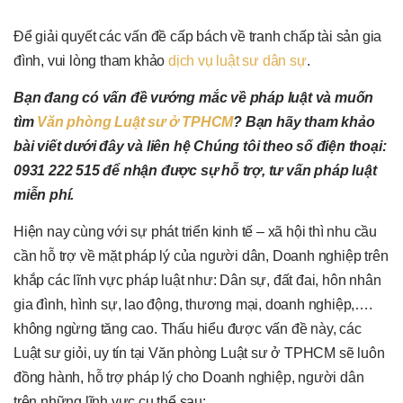
Để giải quyết các vấn đề cấp bách về tranh chấp tài sản gia
đình, vui lòng tham khảo
dịch vụ luật sư dân sự
.
Bạn đang có vấn đề vướng mắc về pháp luật và muốn
tìm
Văn phòng Luật sư ở TPHCM
? Bạn hãy tham khảo
bài viết dưới đây và liên hệ Chúng tôi theo số điện thoại:
0931 222 515 để nhận được sự hỗ trợ, tư vấn pháp luật
miễn phí.
Hiện nay cùng với sự phát triển kinh tế – xã hội thì nhu cầu
cần hỗ trợ về mặt pháp lý của người dân, Doanh nghiệp trên
khắp các lĩnh vực pháp luật như: Dân sự, đất đai, hôn nhân
gia đình, hình sự, lao động, thương mại, doanh nghiệp,….
không ngừng tăng cao. Thấu hiểu được vấn đề này, các
Luật sư giỏi, uy tín tại Văn phòng Luật sư ở TPHCM sẽ luôn
đồng hành, hỗ trợ pháp lý cho Doanh nghiệp, người dân
trên những lĩnh vực cụ thể sau: