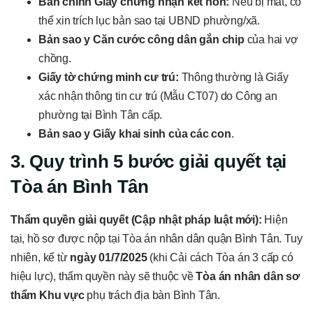
Bản chính Giấy chứng nhận kết hôn:
Nếu bị mất, có
thể xin trích lục bản sao tại UBND phường/xã.
Bản sao y Căn cước công dân gắn chip
của hai vợ
chồng.
Giấy tờ chứng minh cư trú:
Thông thường là Giấy
xác nhận thông tin cư trú (Mẫu CT07) do Công an
phường tại Bình Tân cấp.
Bản sao y Giấy khai sinh của các con
.
3. Quy trình 5 bước giải quyết tại
Tòa án Bình Tân
Thẩm quyền giải quyết (Cập nhật pháp luật mới):
Hiện
tại, hồ sơ được nộp tại Tòa án nhân dân quận Bình Tân. Tuy
nhiên, kể từ
ngày 01/7/2025
(khi Cải cách Tòa án 3 cấp có
hiệu lực), thẩm quyền này sẽ thuộc về
Tòa án nhân dân sơ
thẩm Khu vực
phụ trách địa bàn Bình Tân.