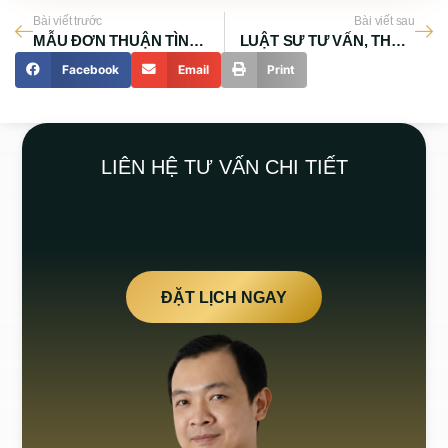
Bài viết trước
Bài viết sau
MẪU ĐƠN THUẬN TÌNH LY HÔN Ở QUẬN BÌNH TÂN
LUẬT SƯ TƯ VẤN, THỦ TỤC ĐƠN PHƯƠNG LY HÔN TẠI QUẬN BÌNH TÂN
Facebook
Email
Print
LIÊN HỆ TƯ VẤN CHI TIẾT
ĐẶT LỊCH NGAY