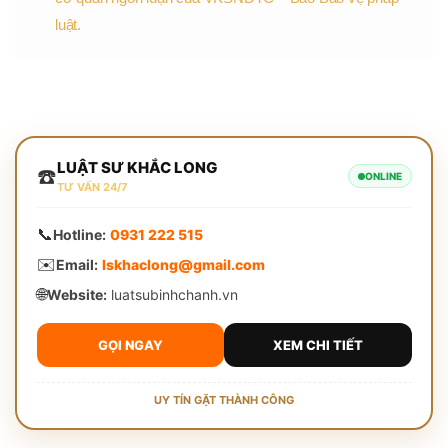
luật.
LUẬT SƯ KHẮC LONG
☎️
ONLINE
TƯ VẤN 24/7
📞
Hotline:
0931 222 515
✉️
Email:
lskhaclong@gmail.com
🌐
Website:
luatsubinhchanh.vn
GỌI NGAY
XEM CHI TIẾT
UY TÍN GẶT THÀNH CÔNG