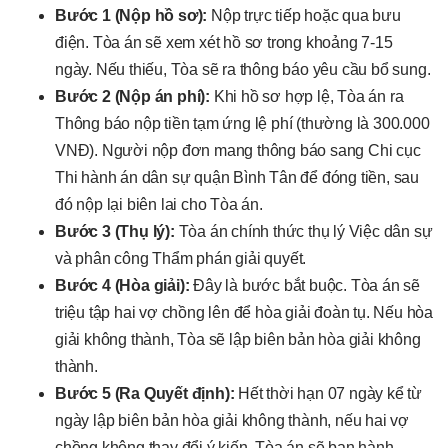
Bước 1 (Nộp hồ sơ):
Nộp trực tiếp hoặc qua bưu
điện. Tòa án sẽ xem xét hồ sơ trong khoảng 7-15
ngày. Nếu thiếu, Tòa sẽ ra thông báo yêu cầu bổ sung.
Bước 2 (Nộp án phí):
Khi hồ sơ hợp lệ, Tòa án ra
Thông báo nộp tiền tạm ứng lệ phí (thường là 300.000
VNĐ). Người nộp đơn mang thông báo sang Chi cục
Thi hành án dân sự quận Bình Tân để đóng tiền, sau
đó nộp lại biên lai cho Tòa án.
Bước 3 (Thụ lý):
Tòa án chính thức thụ lý Việc dân sự
và phân công Thẩm phán giải quyết.
Bước 4 (Hòa giải):
Đây là bước bắt buộc. Tòa án sẽ
triệu tập hai vợ chồng lên để hòa giải đoàn tụ. Nếu hòa
giải không thành, Tòa sẽ lập biên bản hòa giải không
thành.
Bước 5 (Ra Quyết định):
Hết thời hạn 07 ngày kể từ
ngày lập biên bản hòa giải không thành, nếu hai vợ
chồng không thay đổi ý kiến, Tòa án sẽ ban hành