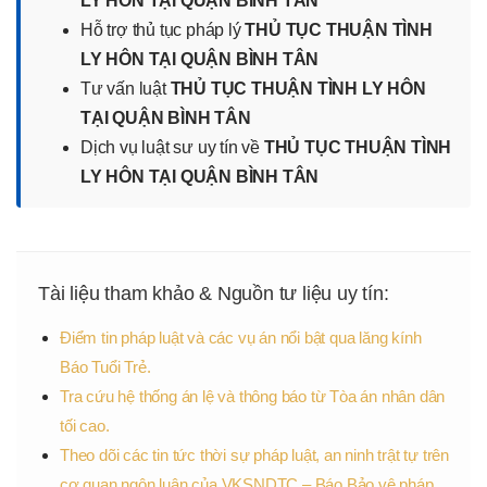
LY HÔN TẠI QUẬN BÌNH TÂN
Hỗ trợ thủ tục pháp lý
THỦ TỤC THUẬN TÌNH
LY HÔN TẠI QUẬN BÌNH TÂN
Tư vấn luật
THỦ TỤC THUẬN TÌNH LY HÔN
TẠI QUẬN BÌNH TÂN
Dịch vụ luật sư uy tín về
THỦ TỤC THUẬN TÌNH
LY HÔN TẠI QUẬN BÌNH TÂN
Tài liệu tham khảo & Nguồn tư liệu uy tín:
Điểm tin pháp luật và các vụ án nổi bật qua lăng kính
Báo Tuổi Trẻ.
Tra cứu hệ thống án lệ và thông báo từ Tòa án nhân dân
tối cao.
Theo dõi các tin tức thời sự pháp luật, an ninh trật tự trên
cơ quan ngôn luận của VKSNDTC – Báo Bảo vệ pháp