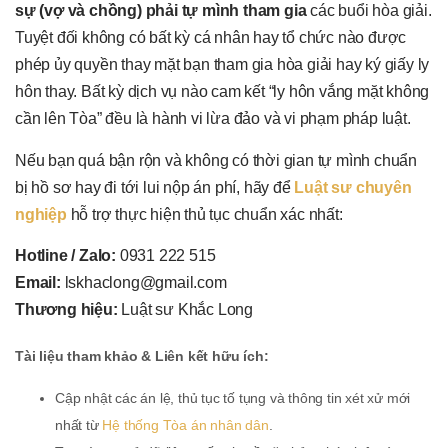
sự (vợ và chồng) phải tự mình tham gia
các buổi hòa giải.
Tuyệt đối không có bất kỳ cá nhân hay tổ chức nào được
phép ủy quyền thay mặt bạn tham gia hòa giải hay ký giấy ly
hôn thay. Bất kỳ dịch vụ nào cam kết “ly hôn vắng mặt không
cần lên Tòa” đều là hành vi lừa đảo và vi phạm pháp luật.
Nếu bạn quá bận rộn và không có thời gian tự mình chuẩn
bị hồ sơ hay đi tới lui nộp án phí, hãy để
Luật sư chuyên
nghiệp
hỗ trợ thực hiện thủ tục chuẩn xác nhất:
Hotline / Zalo:
0931 222 515
Email:
lskhaclong@gmail.com
Thương hiệu:
Luật sư Khắc Long
Tài liệu tham khảo & Liên kết hữu ích:
Cập nhật các án lệ, thủ tục tố tụng và thông tin xét xử mới
nhất từ
Hệ thống Tòa án nhân dân
.