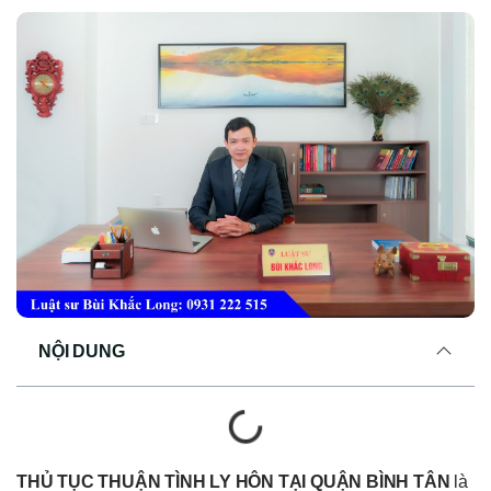
NỘI DUNG
THỦ TỤC THUẬN TÌNH LY HÔN TẠI QUẬN BÌNH TÂN
là