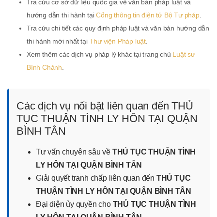
Tra cứu cơ sở dữ liệu quốc gia về văn bản pháp luật và
hướng dẫn thi hành tại
Cổng thông tin điện tử Bộ Tư pháp
.
Tra cứu chi tiết các quy định pháp luật và văn bản hướng dẫn
thi hành mới nhất tại
Thư viện Pháp luật
.
Xem thêm các dịch vụ pháp lý khác tại trang chủ
Luật sư
Bình Chánh
.
Các dịch vụ nổi bật liên quan đến THỦ
TỤC THUẬN TÌNH LY HÔN TẠI QUẬN
BÌNH TÂN
Tư vấn chuyên sâu về
THỦ TỤC THUẬN TÌNH
LY HÔN TẠI QUẬN BÌNH TÂN
Giải quyết tranh chấp liên quan đến
THỦ TỤC
THUẬN TÌNH LY HÔN TẠI QUẬN BÌNH TÂN
Đại diện ủy quyền cho
THỦ TỤC THUẬN TÌNH