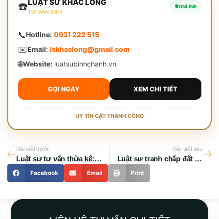
LUẬT SƯ KHẮC LONG
☎️
ONLINE
TƯ VẤN 24/7
📞
Hotline:
0931 222 515
✉️
Email:
lskhaclong@gmail.com
🌐
Website:
luatsubinhchanh.vn
GỌI NGAY
XEM CHI TIẾT
UY TÍN GẶT THÀNH CÔNG
Bài viết trước
Bài viết sau
Luật sư tư vấn thừa kế: Tránh rủi ro mất tài sản 2026
Luật sư tranh chấp đất đai uy tín TP HCM: Định hướng đúng ngay từ đầu
Facebook
Email
Print