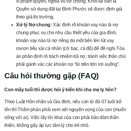
vi phạm quyền, nghĩa vụ vợ chồng. Khối tài sản là
Quyền sử dụng đất tại Bình Phước sẽ được định giá
theo giá thị trường.
Xử lý Nợ chung:
Xác định rõ khoản vay nào là nợ
chung phục vụ cho nhu cầu thiết yếu của gia đình,
khoản vay nào là nợ riêng do một bên lén lút vay
mượn tiêu xài cá nhân (cờ bạc, cá độ) để đề nghị Tòa
án phân định rõ trách nhiệm trả nợ, tránh việc thân chủ
phải gánh vác các khoản nợ “từ trên trời rơi xuống”.
Câu hỏi thường gặp (FAQ)
Con mấy tuổi thì được hỏi ý kiến khi cha mẹ ly hôn?
Theo Luật Hôn nhân và Gia đình, nếu con từ đủ 07 tuổi trở
lên thì Thẩm phán phải xem xét nguyện vọng của con (muốn
sống với ai). Việc lấy lời khai của con phải bảo đảm thân
thiện, không gây áp lực tâm lý cho trẻ nhỏ.