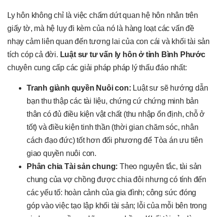
Ly hôn không chỉ là việc chấm dứt quan hệ hôn nhân trên
giấy tờ, mà hệ lụy đi kèm của nó là hàng loạt các vấn đề
nhạy cảm liên quan đến tương lai của con cái và khối tài sản
tích cóp cả đời.
Luật sư tư vấn ly hôn ở tỉnh Bình Phước
chuyên cung cấp các giải pháp pháp lý thấu đáo nhất:
Tranh giành quyền Nuôi con:
Luật sư sẽ hướng dẫn
bạn thu thập các tài liệu, chứng cứ chứng minh bản
thân có đủ điều kiện vật chất (thu nhập ổn định, chỗ ở
tốt) và điều kiện tinh thần (thời gian chăm sóc, nhân
cách đạo đức) tốt hơn đối phương để Tòa án ưu tiên
giao quyền nuôi con.
Phân chia Tài sản chung:
Theo nguyên tắc, tài sản
chung của vợ chồng được chia đôi nhưng có tính đến
các yếu tố: hoàn cảnh của gia đình; công sức đóng
góp vào việc tạo lập khối tài sản; lỗi của mỗi bên trong