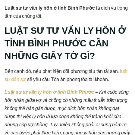
Luật sư tư vấn ly hôn ở tỉnh Bình Phước
là dịch vụ trọng
tâm của chúng tôi.
LUẬT SƯ TƯ VẤN LY HÔN Ở
TỈNH BÌNH PHƯỚC CẦN
NHỮNG GIẤY TỜ GÌ?
Bên cạnh đó, nếu phát hiện đối phương tẩu tán tài sản,
luật
sư dân sự
sẽ yêu cầu Tòa án phong tỏa tài khoản.
Luật sư tư vấn ly hôn ở tỉnh Bình Phước
–
Khi cuộc sống
hôn nhân giữa vợ và chồng có những mâu thuẫn trầm trọng
không thể hàn gắn được, mục đích hôn nhân không đạt
được thì việc ly hôn là lựa chọn không thể tránh khỏi của
những cặp vợ chồng. Tuy nhiên không phải ai cũng nắm rõ
về các bước phải thực hiện, cũng như ly hôn cần những giấy