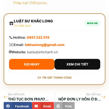
Pháp luật VNExpress.
LUẬT SƯ KHẮC LONG
☎️
ONLINE
TƯ VẤN 24/7
📞
Hotline:
0931 222 515
✉️
Email:
lskhaclong@gmail.com
🌐
Website:
luatsubinhchanh.vn
GỌI NGAY
XEM CHI TIẾT
UY TÍN GẶT THÀNH CÔNG
Bài viết trước
Bài viết sau
THỦ TỤC ĐƠN PHƯƠNG LY HÔN TẠI TỈNH BÌNH PHƯỚC
NỘP ĐƠN LY HÔN Ở ĐÂU TẠI TỈNH BÌNH PHƯỚC
Facebook
Email
Print