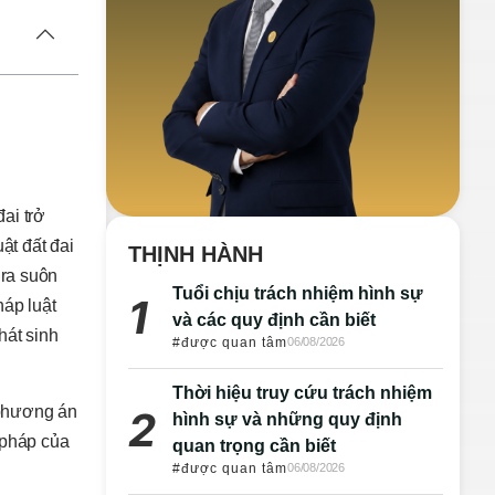
ai trở
ật đất đai
THỊNH HÀNH
 ra suôn
Tuổi chịu trách nhiệm hình sự
háp luật
và các quy định cần biết
hát sinh
#được quan tâm
06/08/2026
Thời hiệu truy cứu trách nhiệm
, phương án
hình sự và những quy định
 pháp của
quan trọng cần biết
#được quan tâm
06/08/2026