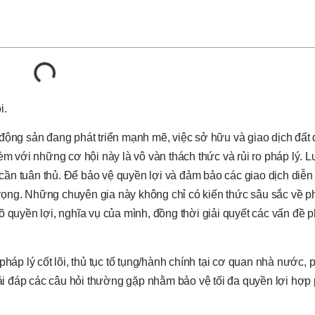
i.
 động sản đang phát triển mạnh mẽ, việc sở hữu và giao dịch đất đ
èm với những cơ hội này là vô vàn thách thức và rủi ro pháp lý. Lu
h cần tuân thủ. Để bảo vệ quyền lợi và đảm bảo các giao dịch diễn
 trọng. Những chuyên gia này không chỉ có kiến thức sâu sắc về p
 quyền lợi, nghĩa vụ của mình, đồng thời giải quyết các vấn đề p
pháp lý cốt lõi, thủ tục tố tụng/hành chính tại cơ quan nhà nước
giải đáp các câu hỏi thường gặp nhằm bảo vệ tối đa quyền lợi hợp