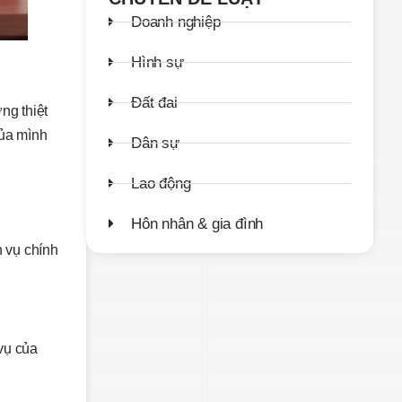
Doanh nghiệp
Hình sự
Đất đai
ng thiệt
của mình
Dân sự
Lao động
Hôn nhân & gia đình
h vụ chính
 vụ của