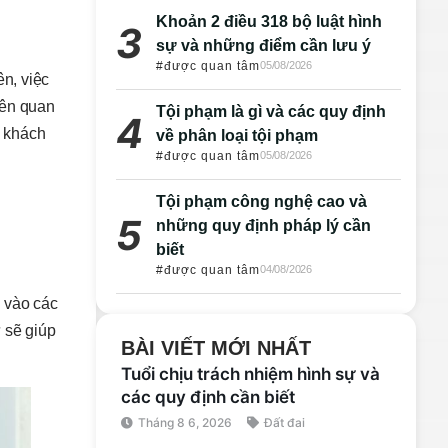
Khoản 2 điều 318 bộ luật hình
sự và những điểm cần lưu ý
#được quan tâm
05/08/2026
ên, việc
 nên quan
Tội phạm là gì và các quy định
p khách
về phân loại tội phạm
#được quan tâm
05/08/2026
Tội phạm công nghệ cao và
những quy định pháp lý cần
biết
#được quan tâm
04/08/2026
a vào các
 sẽ giúp
BÀI VIẾT MỚI NHẤT
Tuổi chịu trách nhiệm hình sự và
các quy định cần biết
Tháng 8 6, 2026
Đất đai