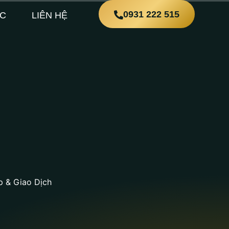
0931 222 515
ỨC
LIÊN HỆ
p & Giao Dịch