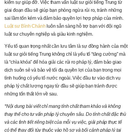
kiếm sự giúp đỡ. Việc tham vấn luật sư giỏi tiếng Trung từ
giai đoạn đầu sẽ giúp bạn phòng ngừa rủi ro, tránh những
sai lầm tốn kém và đảm bảo quyền lợi hợp pháp của mình.
Luật sư Bình Chánh
luôn sẵn sàng hỗ trợ bạn với đội ngũ
luật sư chuyên nghiệp và giàu kinh nghiệm.
Yếu tố quan trọng nhất cần lưu tâm là sự đồng hành của một
luật sư giỏi tiếng Trung không chỉ là yếu tố “tăng cường” mà
là “chìa khóa” để hóa giải các rủi ro pháp lý, đảm bảo giao
dịch suôn sẻ và bảo vệ tối đa quyền lợi của bạn trong mọi
tình huống có yếu tố nước ngoài. Việc đầu tư vào dịch vụ
pháp lý chất lượng ngay từ đầu sẽ giúp bạn tránh được
những tổn thất lớn về sau.
*Nội dung bài viết chỉ mang tính chất tham khảo và không
thay thế cho tư vấn pháp lý chuyên sâu. Do tính chất đặc thù
và các tình tiết riêng biệt của mỗi vụ việc, giải pháp thực tế
có thể thay đổi tùy thuộc vào hồ sơ và bối cảnh pháp lý tại