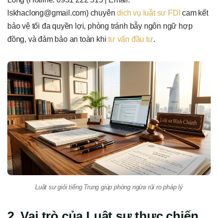
lskhaclong@gmail.com) chuyên
dịch vụ luật sư FDI
cam kết
bảo vệ tối đa quyền lợi, phòng tránh bẫy ngôn ngữ hợp
đồng, và đảm bảo an toàn khi
tư vấn đầu tư
.
Luật sư giỏi tiếng Trung giúp phòng ngừa rủi ro pháp lý
2. Vai trò của Luật sư thực chiến