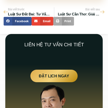
Bài viết trước
Bài viết sau
Luật Sư Đất Đai: Tư Vấn Cấp Sổ Đỏ Cho Đất Giao Trái Thẩm Quyền
Luật Sư Cần Thơ: Giải Quyết Tranh Chấp Đất Nông Nghiệp & Hợp Đồng
Facebook
Email
Print
LIÊN HỆ TƯ VẤN CHI TIẾT
ĐẶT LỊCH NGAY