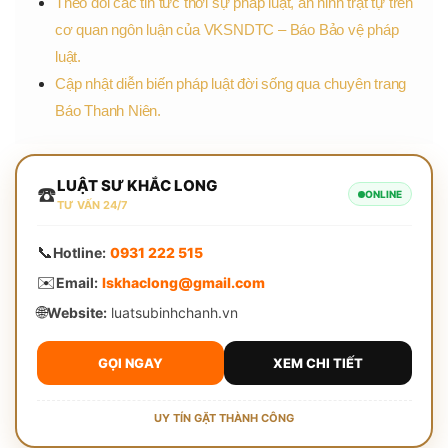
Theo dõi các tin tức thời sự pháp luật, an ninh trật tự trên
cơ quan ngôn luận của VKSNDTC – Báo Bảo vệ pháp
luật.
Cập nhật diễn biến pháp luật đời sống qua chuyên trang
Báo Thanh Niên.
LUẬT SƯ KHẮC LONG
☎️
ONLINE
TƯ VẤN 24/7
📞
Hotline:
0931 222 515
✉️
Email:
lskhaclong@gmail.com
🌐
Website:
luatsubinhchanh.vn
GỌI NGAY
XEM CHI TIẾT
UY TÍN GẶT THÀNH CÔNG