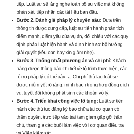
tiếp. Luật sư sẽ lắng nghe toàn bộ sự việc mà không
phán xét, tiếp nhận các tài liệu ban đầu.
Bước 2. Đánh giá pháp lý chuyên sâu:
Dựa trên
thông tin được cung cấp, luật sư tiến hành phân tích
điểm mạnh, điểm yếu của vụ án, đối chiếu với các quy
định pháp luật hiện hành và định hình sơ bộ hướng
giải quyết (kêu oan hay xin giảm nhẹ).
Bước 3. Thống nhất phương án và chi phí:
Khách
hàng được thông báo chi tiết về lộ trình thực hiện, các
rủi ro pháp lý có thể xảy ra. Chi phí thù lao luật sư
được niêm yết rõ ràng, minh bạch trong hợp đồng dịch
vụ, tuyệt đối không phát sinh các khoản vô lý.
Bước 4. Triển khai công việc tố tụng:
Luật sư tiến
hành các thủ tục đăng ký bào chữa tại cơ quan có
thẩm quyền, trực tiếp vào trại tạm giam gặp gỡ thân
chủ, tham gia các buổi làm việc với cơ quan điều tra
và Viện kiểm sát.