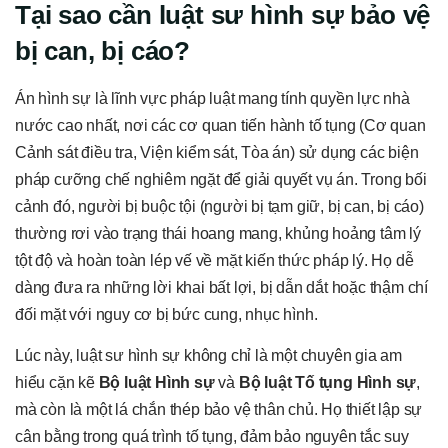
Tại sao cần luật sư hình sự bảo vệ
bị can, bị cáo?
Án hình sự là lĩnh vực pháp luật mang tính quyền lực nhà
nước cao nhất, nơi các cơ quan tiến hành tố tụng (Cơ quan
Cảnh sát điều tra, Viện kiểm sát, Tòa án) sử dụng các biện
pháp cưỡng chế nghiêm ngặt để giải quyết vụ án. Trong bối
cảnh đó, người bị buộc tội (người bị tạm giữ, bị can, bị cáo)
thường rơi vào trạng thái hoang mang, khủng hoảng tâm lý
tột độ và hoàn toàn lép vế về mặt kiến thức pháp lý. Họ dễ
dàng đưa ra những lời khai bất lợi, bị dẫn dắt hoặc thậm chí
đối mặt với nguy cơ bị bức cung, nhục hình.
Lúc này, luật sư hình sự không chỉ là một chuyên gia am
hiểu cặn kẽ
Bộ luật Hình sự
và
Bộ luật Tố tụng Hình sự
,
mà còn là một lá chắn thép bảo vệ thân chủ. Họ thiết lập sự
cân bằng trong quá trình tố tụng, đảm bảo nguyên tắc suy