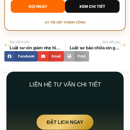
GỌI NGAY
XEM CHI TIẾT
UY TÍN GẶT THÀNH CÔNG
Bài viết trước
Bài viết sau
Luật sư xin giảm nhẹ hình phạt
Luật sư bào chữa xin giảm án
Facebook
Email
Print
LIÊN HỆ TƯ VẤN CHI TIẾT
ĐẶT LỊCH NGAY