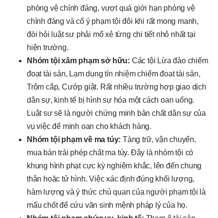
phòng vệ chính đáng, vượt quá giới hạn phòng vệ
chính đáng và cố ý phạm tội đôi khi rất mong manh,
đòi hỏi luật sư phải mổ xẻ từng chi tiết nhỏ nhất tại
hiện trường.
Nhóm tội xâm phạm sở hữu:
Các tội Lừa đảo chiếm
đoạt tài sản, Lạm dụng tín nhiệm chiếm đoạt tài sản,
Trộm cắp, Cướp giật. Rất nhiều trường hợp giao dịch
dân sự, kinh tế bị hình sự hóa một cách oan uổng.
Luật sư sẽ là người chứng minh bản chất dân sự của
vụ việc để minh oan cho khách hàng.
Nhóm tội phạm về ma túy:
Tàng trữ, vận chuyển,
mua bán trái phép chất ma túy. Đây là nhóm tội có
khung hình phạt cực kỳ nghiêm khắc, lên đến chung
thân hoặc tử hình. Việc xác định đúng khối lượng,
hàm lượng và ý thức chủ quan của người phạm tội là
mấu chốt để cứu vãn sinh mệnh pháp lý của họ.