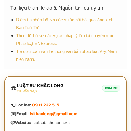
Tài liệu tham khảo & Nguồn tư liệu uy tín:
Điểm tin pháp luật và các vụ án nổi bật qua lăng kính
Báo Tuổi Trẻ.
Theo dõi hồ sơ các vụ án pháp lý lớn tại chuyên mục
Pháp luật VNExpress.
Tra cứu toàn văn hệ thống văn bản pháp luật Việt Nam
hiện hành.
LUẬT SƯ KHẮC LONG
☎️
ONLINE
TƯ VẤN 24/7
📞
Hotline:
0931 222 515
✉️
Email:
lskhaclong@gmail.com
🌐
Website:
luatsubinhchanh.vn