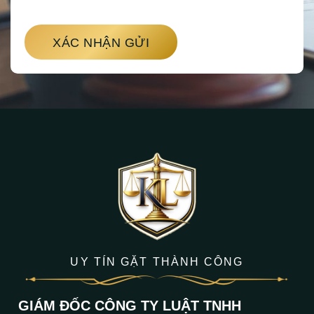
XÁC NHẬN GỬI
UY TÍN GẶT THÀNH CÔNG
GIÁM ĐỐC CÔNG TY LUẬT TNHH