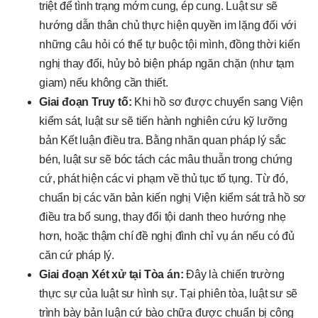
triệt để tình trạng mớm cung, ép cung. Luật sư sẽ
hướng dẫn thân chủ thực hiện quyền im lặng đối với
những câu hỏi có thể tự buộc tội mình, đồng thời kiến
nghị thay đổi, hủy bỏ biện pháp ngăn chặn (như tạm
giam) nếu không cần thiết.
Giai đoạn Truy tố:
Khi hồ sơ được chuyển sang Viện
kiểm sát, luật sư sẽ tiến hành nghiên cứu kỹ lưỡng
bản Kết luận điều tra. Bằng nhãn quan pháp lý sắc
bén, luật sư sẽ bóc tách các mâu thuẫn trong chứng
cứ, phát hiện các vi phạm về thủ tục tố tụng. Từ đó,
chuẩn bị các văn bản kiến nghị Viện kiểm sát trả hồ sơ
điều tra bổ sung, thay đổi tội danh theo hướng nhẹ
hơn, hoặc thậm chí đề nghị đình chỉ vụ án nếu có đủ
căn cứ pháp lý.
Giai đoạn Xét xử tại Tòa án:
Đây là chiến trường
thực sự của luật sư hình sự. Tại phiên tòa, luật sư sẽ
trình bày bản luận cứ bào chữa được chuẩn bị công