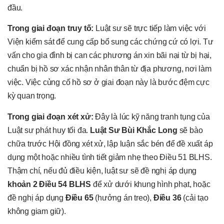
đầu.
Trong giai đoạn truy tố:
Luật sư sẽ trực tiếp làm việc với
Viện kiểm sát để cung cấp bổ sung các chứng cứ có lợi. Tư
vấn cho gia đình bị can các phương án xin bãi nại từ bị hại,
chuẩn bị hồ sơ xác nhận nhân thân từ địa phương, nơi làm
việc. Việc củng cố hồ sơ ở giai đoạn này là bước đệm cực
kỳ quan trọng.
Trong giai đoạn xét xử:
Đây là lúc kỹ năng tranh tụng của
Luật sư phát huy tối đa.
Luật Sư Bùi Khắc Long
sẽ bào
chữa trước Hội đồng xét xử, lập luận sắc bén để đề xuất áp
dụng một hoặc nhiều tình tiết giảm nhẹ theo Điều 51 BLHS.
Thậm chí, nếu đủ điều kiện, luật sư sẽ đề nghị áp dụng
khoản 2 Điều 54 BLHS
để xử dưới khung hình phạt, hoặc
đề nghị áp dụng
Điều 65
(hưởng án treo),
Điều 36
(cải tạo
không giam giữ).