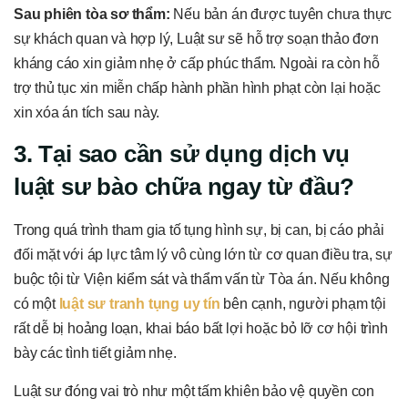
Sau phiên tòa sơ thẩm:
Nếu bản án được tuyên chưa thực
sự khách quan và hợp lý, Luật sư sẽ hỗ trợ soạn thảo đơn
kháng cáo xin giảm nhẹ ở cấp phúc thẩm. Ngoài ra còn hỗ
trợ thủ tục xin miễn chấp hành phần hình phạt còn lại hoặc
xin xóa án tích sau này.
3. Tại sao cần sử dụng dịch vụ
luật sư bào chữa ngay từ đầu?
Trong quá trình tham gia tố tụng hình sự, bị can, bị cáo phải
đối mặt với áp lực tâm lý vô cùng lớn từ cơ quan điều tra, sự
buộc tội từ Viện kiểm sát và thẩm vấn từ Tòa án. Nếu không
có một
luật sư tranh tụng uy tín
bên cạnh, người phạm tội
rất dễ bị hoảng loạn, khai báo bất lợi hoặc bỏ lỡ cơ hội trình
bày các tình tiết giảm nhẹ.
Luật sư đóng vai trò như một tấm khiên bảo vệ quyền con