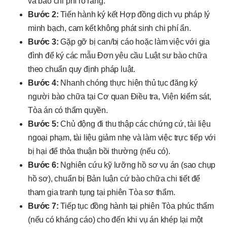
và báo chi phí rõ ràng.
Bước 2:
Tiến hành ký kết Hợp đồng dịch vụ pháp lý
minh bạch, cam kết không phát sinh chi phí ẩn.
Bước 3:
Gặp gỡ bị can/bị cáo hoặc làm việc với gia
đình để ký các mẫu Đơn yêu cầu Luật sư bào chữa
theo chuẩn quy định pháp luật.
Bước 4:
Nhanh chóng thực hiện thủ tục đăng ký
người bào chữa tại Cơ quan Điều tra, Viện kiểm sát,
Tòa án có thẩm quyền.
Bước 5:
Chủ động đi thu thập các chứng cứ, tài liệu
ngoại phạm, tài liệu giảm nhẹ và làm việc trực tiếp với
bị hại để thỏa thuận bồi thường (nếu có).
Bước 6:
Nghiên cứu kỹ lưỡng hồ sơ vụ án (sao chụp
hồ sơ), chuẩn bị Bản luận cứ bào chữa chi tiết để
tham gia tranh tụng tại phiên Tòa sơ thẩm.
Bước 7:
Tiếp tục đồng hành tại phiên Tòa phúc thẩm
(nếu có kháng cáo) cho đến khi vụ án khép lại một