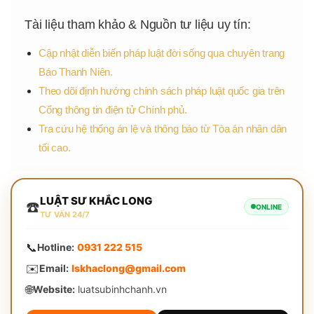
Tài liệu tham khảo & Nguồn tư liệu uy tín:
Cập nhật diễn biến pháp luật đời sống qua chuyên trang
Báo Thanh Niên.
Theo dõi định hướng chính sách pháp luật quốc gia trên
Cổng thông tin điện tử Chính phủ.
Tra cứu hệ thống án lệ và thông báo từ Tòa án nhân dân
tối cao.
LUẬT SƯ KHẮC LONG
☎️
ONLINE
TƯ VẤN 24/7
📞
Hotline:
0931 222 515
✉️
Email:
lskhaclong@gmail.com
🌐
Website:
luatsubinhchanh.vn