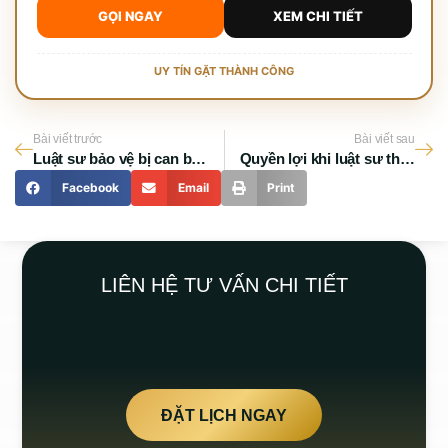
GỌI NGAY
XEM CHI TIẾT
UY TÍN GẶT THÀNH CÔNG
Bài viết trước
Bài viết sau
Luật sư bảo vệ bị can bị cáo
Quyền lợi khi luật sư tham gia điều tra
Facebook
Email
Print
LIÊN HỆ TƯ VẤN CHI TIẾT
ĐẶT LỊCH NGAY