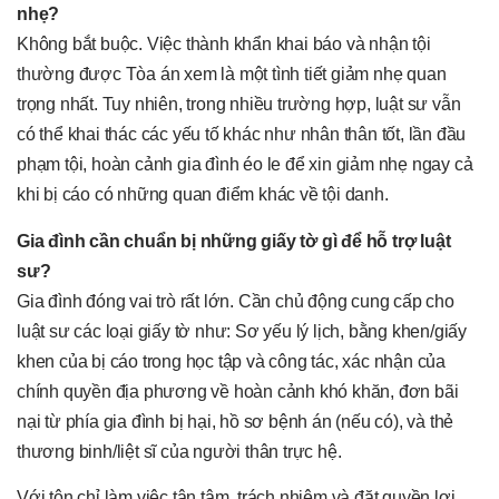
nhẹ?
Không bắt buộc. Việc thành khẩn khai báo và nhận tội
thường được Tòa án xem là một tình tiết giảm nhẹ quan
trọng nhất. Tuy nhiên, trong nhiều trường hợp, luật sư vẫn
có thể khai thác các yếu tố khác như nhân thân tốt, lần đầu
phạm tội, hoàn cảnh gia đình éo le để xin giảm nhẹ ngay cả
khi bị cáo có những quan điểm khác về tội danh.
Gia đình cần chuẩn bị những giấy tờ gì để hỗ trợ luật
sư?
Gia đình đóng vai trò rất lớn. Cần chủ động cung cấp cho
luật sư các loại giấy tờ như: Sơ yếu lý lịch, bằng khen/giấy
khen của bị cáo trong học tập và công tác, xác nhận của
chính quyền địa phương về hoàn cảnh khó khăn, đơn bãi
nại từ phía gia đình bị hại, hồ sơ bệnh án (nếu có), và thẻ
thương binh/liệt sĩ của người thân trực hệ.
Với tôn chỉ làm việc tận tâm, trách nhiệm và đặt quyền lợi