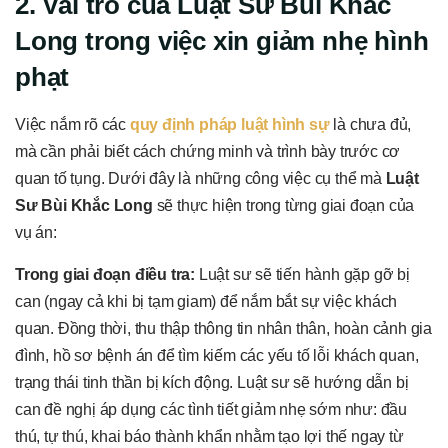
2. Vai trò của Luật Sư Bùi Khắc
Long trong việc xin giảm nhẹ hình
phạt
Việc nắm rõ các
quy định pháp luật hình sự
là chưa đủ,
mà cần phải biết cách chứng minh và trình bày trước cơ
quan tố tụng. Dưới đây là những công việc cụ thể mà
Luật
Sư Bùi Khắc Long
sẽ thực hiện trong từng giai đoạn của
vụ án:
Trong giai đoạn điều tra:
Luật sư sẽ tiến hành gặp gỡ bị
can (ngay cả khi bị tạm giam) để nắm bắt sự việc khách
quan. Đồng thời, thu thập thông tin nhân thân, hoàn cảnh gia
đình, hồ sơ bệnh án để tìm kiếm các yếu tố lỗi khách quan,
trạng thái tinh thần bị kích động. Luật sư sẽ hướng dẫn bị
can đề nghị áp dụng các tình tiết giảm nhẹ sớm như: đầu
thú, tự thú, khai báo thành khẩn nhằm tạo lợi thế ngay từ