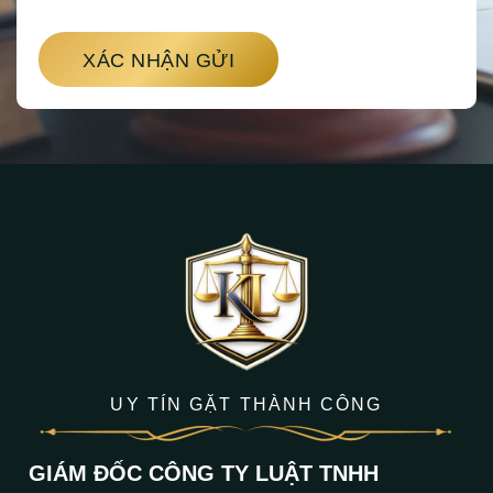
XÁC NHẬN GỬI
UY TÍN GẶT THÀNH CÔNG
GIÁM ĐỐC CÔNG TY LUẬT TNHH