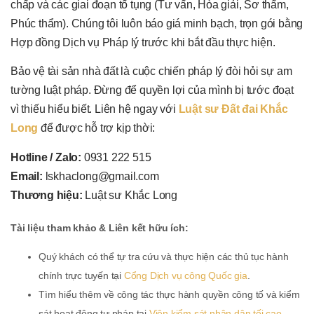
chấp và các giai đoạn tố tụng (Tư vấn, Hòa giải, Sơ thẩm,
Phúc thẩm). Chúng tôi luôn báo giá minh bạch, trọn gói bằng
Hợp đồng Dịch vụ Pháp lý trước khi bắt đầu thực hiện.
Bảo vệ tài sản nhà đất là cuộc chiến pháp lý đòi hỏi sự am
tường luật pháp. Đừng để quyền lợi của mình bị tước đoạt
vì thiếu hiểu biết. Liên hệ ngay với
Luật sư Đất đai Khắc
Long
để được hỗ trợ kịp thời:
Hotline / Zalo:
0931 222 515
Email:
lskhaclong@gmail.com
Thương hiệu:
Luật sư Khắc Long
Tài liệu tham khảo & Liên kết hữu ích:
Quý khách có thể tự tra cứu và thực hiện các thủ tục hành
chính trực tuyến tại
Cổng Dịch vụ công Quốc gia
.
Tìm hiểu thêm về công tác thực hành quyền công tố và kiểm
sát hoạt động tư pháp tại
Viện kiểm sát nhân dân tối cao
.