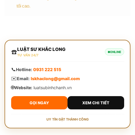
tối cao.
LUẬT SƯ KHẮC LONG
☎️
ONLINE
TƯ VẤN 24/7
📞
Hotline:
0931 222 515
✉️
Email:
lskhaclong@gmail.com
🌐
Website:
luatsubinhchanh.vn
GỌI NGAY
XEM CHI TIẾT
UY TÍN GẶT THÀNH CÔNG