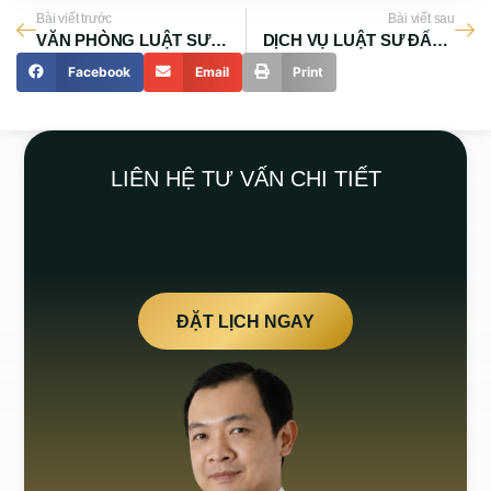
Bài viết trước
Bài viết sau
VĂN PHÒNG LUẬT SƯ TƯ VẤN NHÀ ĐẤT BÌNH CHÁNH
DỊCH VỤ LUẬT SƯ ĐẤT ĐAI Ở QUẬN BÌNH TÂN
Facebook
Email
Print
LIÊN HỆ TƯ VẤN CHI TIẾT
ĐẶT LỊCH NGAY