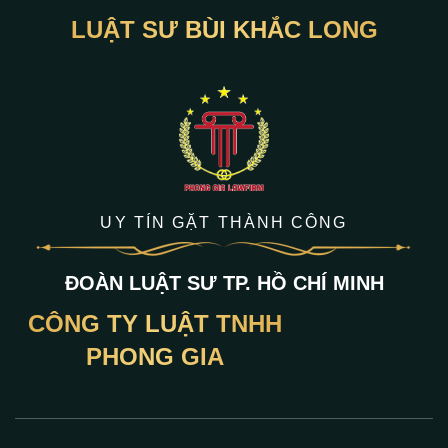
LUẬT SƯ BÙI KHẮC LONG
UY TÍN GẶT THÀNH CÔNG
ĐOÀN LUẬT SƯ TP. HỒ CHÍ MINH
CÔNG TY LUẬT TNHH
PHONG GIA