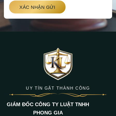
XÁC NHẬN GỬI
UY TÍN GẶT THÀNH CÔNG
GIÁM ĐỐC CÔNG TY LUẬT TNHH
PHONG GIA