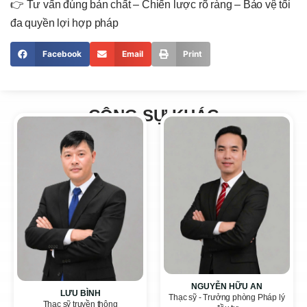
👉
Tư vấn đúng bản chất – Chiến lược rõ ràng – Bảo vệ tối
đa quyền lợi hợp pháp
Facebook
Email
Print
CỘNG SỰ KHÁC
NGUYỄN HỮU AN
LƯU BÌNH
Thạc sỹ - Trưởng phòng Pháp lý
Thạc sỹ truyền thông