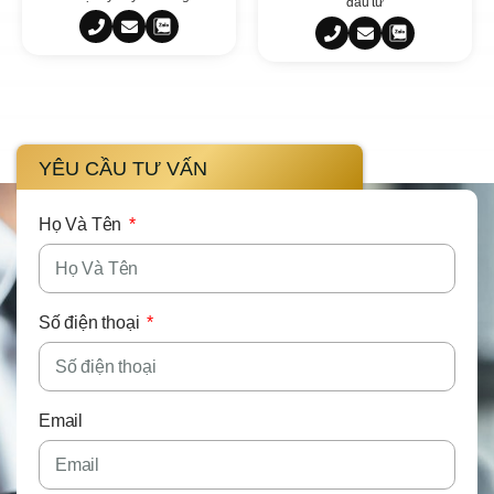
đầu tư
YÊU CẦU TƯ VẤN
Họ Và Tên
Số điện thoại
Email