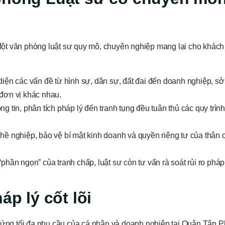
. Một văn phòng luật sư quy mô, chuyên nghiệp mang lại cho khác
diện các vấn đề từ hình sự, dân sự, đất đai đến doanh nghiệp, sở 
đơn vị khác nhau.
g tin, phân tích pháp lý đến tranh tụng đều tuân thủ các quy trình
ề nghiệp, bảo vệ bí mật kinh doanh và quyền riêng tư của thân c
phần ngọn” của tranh chấp, luật sư còn tư vấn rà soát rủi ro pháp
áp lý cốt lõi
p ứng tối đa nhu cầu của cá nhân và doanh nghiệp tại Quận Tân 