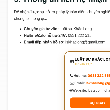
Để nhận được sự hỗ trợ pháp lý toàn diện, chuyên nghiệp
chúng tôi thông qua:
Chuyên gia tư vấn:
Luật sư Khắc Long
Hotline/Zalo hỗ trợ 24/7:
0931 222 515
Email tiếp nhận hồ sơ:
lskhaclong@gmail.com
LUẬT SƯ KHẮC LO
☎️
TƯ VẤN 24/7
📞
Hotline:
0931 222 51
✉️
Email:
lskhaclong@g
🌐
Website:
luatsubinhch
GỌI NGAY