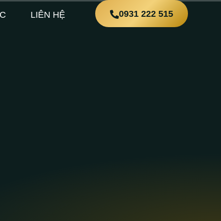
0931 222 515
ỨC
LIÊN HỆ