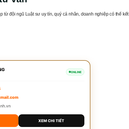
 từ đội ngũ Luật sư uy tín, quý cá nhân, doanh nghiệp có thể kết
NG
ONLINE
5
mail.com
anh.vn
XEM CHI TIẾT