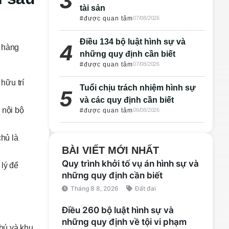
tài sản
#được quan tâm
07/08/2026
Điều 134 bộ luật hình sự và
h hàng
những quy định cần biết
#được quan tâm
07/08/2026
hữu trí
Tuổi chịu trách nhiệm hình sự
và các quy định cần biết
 nội bộ
#được quan tâm
06/08/2026
hủ là
BÀI VIẾT MỚI NHẤT
Quy trình khởi tố vụ án hình sự và
 lý để
những quy định cần biết
Tháng 8 8, 2026
Đất đai
Điều 260 bộ luật hình sự và
những quy định về tội vi phạm
Phú và khu