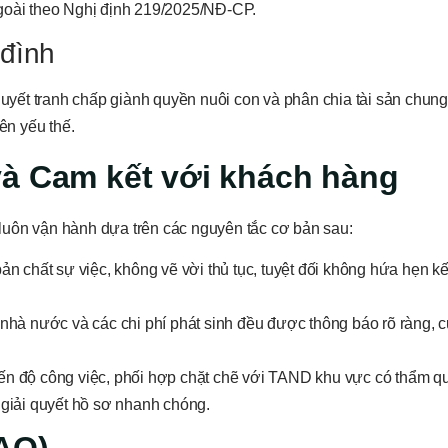
ngoài theo Nghị định 219/2025/NĐ-CP.
 đình
 quyết tranh chấp giành quyền nuôi con và phân chia tài sản chun
ên yếu thế.
và Cam kết với khách hàng
luôn vận hành dựa trên các nguyên tắc cơ bản sau:
n chất sự việc, không vẽ vời thủ tục, tuyệt đối không hứa hẹn kế
 nhà nước và các chi phí phát sinh đều được thông báo rõ ràng, c
iến độ công việc, phối hợp chặt chẽ với TAND khu vực có thẩm qu
giải quyết hồ sơ nhanh chóng.