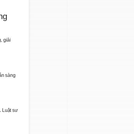
ng
, giải
sẵn sàng
. Luật sư