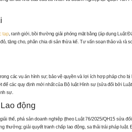
i
c tạp
, ranh giới, bồi thường giải phóng mặt bằng (áp dụng Luật Đấ
đỏ, tặng cho, phân chia di sản thừa kế. Tư vấn soạn thảo và rà s
trong các vụ án hình sự; bảo vệ quyền và lợi ích hợp pháp cho bị
ệt để các quy định mới nhất của Bộ luật Hình sự (sửa đổi bởi Luật
ình sự.
 Lao động
 giải thể, phá sản doanh nghiệp (theo Luật 76/2025/QH15 sửa đổi
thưởng; giải quyết tranh chấp lao động, sa thải trái pháp luật. Đ