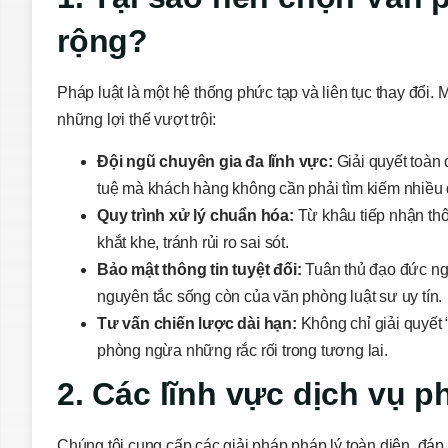
rộng?
Pháp luật là một hệ thống phức tạp và liên tục thay đổi
những lợi thế vượt trội:
Đội ngũ chuyên gia đa lĩnh vực:
Giải quyết toàn 
tuệ mà khách hàng không cần phải tìm kiếm nhiều 
Quy trình xử lý chuẩn hóa:
Từ khâu tiếp nhận thôn
khắt khe, tránh rủi ro sai sót.
Bảo mật thông tin tuyệt đối:
Tuân thủ đạo đức ngh
nguyên tắc sống còn của văn phòng luật sư uy tín.
Tư vấn chiến lược dài hạn:
Không chỉ giải quyết “
phòng ngừa những rắc rối trong tương lai.
2. Các lĩnh vực dịch vụ ph
Chúng tôi cung cấp các giải pháp pháp lý toàn diện, đá