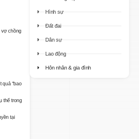
Hình sự
Đất đai
g vợ chồng
Dân sự
Lao động
Hôn nhân & gia đình
t quả “bao
ụ thể trong
yền tại