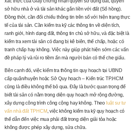
xác thực của Giấy chứng nhận quyền sử dụng đất, quyền
sở hữu nhà ở và tài sản khác gắn liền với đất (Sổ hồng).
Đồng thời, cần đối chiếu thông tin trên sổ với hiện trạng thực
tế của tài sản. Cần kiểm tra kỹ các thông tin về diện tích,
ranh giới, hình dạng đất, thông tin chủ sở hữu, và đặc biệt là
kiểm tra xem tài sản có đang bị kê biên, thế chấp, hoặc có
tranh chấp hay không. Việc này giúp phát hiện sớm các vấn
đề pháp lý và rủi ro tiềm ẩn mà người bán có thể che giấu.
Bên cạnh đó, việc kiểm tra thông tin quy hoạch tại UBND
cấp quận/huyện hoặc Sở Quy hoạch – Kiến trúc TP.HCM
cũng là điều không thể bỏ qua. Đây là bước quan trọng để
biết tài sản có nằm trong diện quy hoạch mở rộng đường,
xây dựng công trình công cộng hay không. Theo
luật sư tư
vấn nhà đất TPHCM
, việc không kiểm tra kỹ quy hoạch có
thể dẫn đến việc mua phải đất trong diện giải tỏa hoặc
không được phép xây dựng, sửa chữa.