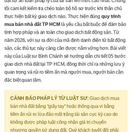
đặt sự an toàn pháp lý của tài sản lên mức cao nhất. Chúng
tôi cam kết kiểm tra chéo toàn bộ hồ sơ trước khi thân chủ
thực hiện bất kỳ giao dịch nào. Thực hiện đúng
quy trình
mua bán nhà đất TP HCM
là yêu cầu bắt buộc để đảm bảo
tính hợp pháp và an toàn cho giao dịch bất động sản. Từ
năm 2026, với sự ra đời của mã định danh điện tử bất động
sản, các thủ tục này càng cần được nắm vững hơn. Bài viết
này của Luật sư Bình Chánh sẽ hướng dẫn chi tiết 05 bước
giao dịch nhà đất tại TP HCM, đồng thời chỉ ra những lưu ý
quan trọng và rủi ro tiềm ẩn mà người mua, người bán cần
đặc biệt quan tâm.
CẢNH BÁO PHÁP LÝ TỪ LUẬT SƯ:
Giao dịch mua
bán nhà đất bằng “giấy tay” hoặc thông qua vi bằng
tiềm ẩn rủi ro lừa đảo mất trắng tài sản cực kỳ cao do
không được pháp luật công nhận giá trị chuyển
nhượng quyền sử dụng đất. Quý khách tuyệt đối phải