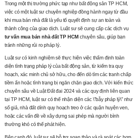
Trong một thị trường phức tạp như bất động sản TP HCM,
việc có một luật sư chuyên nghiệp đồng hành ngay từ đầu
khi mua bán nhà đất là yếu tố quyết định sự an toàn và
thành công của giao dịch. Luật sư sẽ cung cấp các dịch vụ
tư vấn mua bán nhà đất TP HCM
chuyên sâu, giúp bạn
tránh những rủi ro pháp lý.
Luật sư có kinh nghiệm sẽ thực hiện việc thẩm định toàn
diện tình trạng pháp lý của bất động sản, từ kiểm tra quy
hoạch, xác minh chủ sở hữu, cho đến dò tìm các tranh chấp
tiềm ẩn hoặc tình trạng bị ngăn chặn giao dịch. Với kiến thức
chuyên sâu về Luật Đất đai 2024 và các quy định liên quan
tại TP HCM, luật sư có thể nhận diện các \”bẫy pháp lý\” như
sổ giả, nhà đất dính quy hoạch treo ở các quận huyện ven,
hoặc các vấn đề về xây dựng sai phép mà người bình
thường khó có thể phát hiện.
Bên cạnh đó, luật sư sẽ hỗ trợ soạn thảo và rà soát các hợp