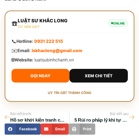
LUẬT SƯ KHẮC LONG
☎️
ONLINE
TƯ VẤN 24/7
📞
Hotline:
0931 222 515
✉️
Email:
lskhaclong@gmail.com
🌐
Website:
luatsubinhchanh.vn
GỌI NGAY
XEM CHI TIẾT
UY TÍN GẶT THÀNH CÔNG
Bài viết trước
Bài viết sau
Hồ sơ khởi kiện tranh chấp nhà đất TP HCM mới nhất 2026
5 Rủi ro pháp lý khi tự giải quyết tranh chấp nhà đất tại TPHCM
Facebook
Email
Print