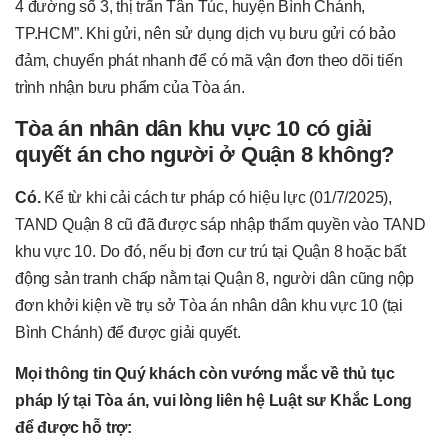
4 đường số 3, thị trấn Tân Túc, huyện Bình Chánh,
TP.HCM”. Khi gửi, nên sử dụng dịch vụ bưu gửi có bảo
đảm, chuyển phát nhanh để có mã vận đơn theo dõi tiến
trình nhận bưu phẩm của Tòa án.
Tòa án nhân dân khu vực 10 có giải
quyết án cho người ở Quận 8 không?
Có.
Kể từ khi cải cách tư pháp có hiệu lực (01/7/2025),
TAND Quận 8 cũ đã được sáp nhập thẩm quyền vào TAND
khu vực 10. Do đó, nếu bị đơn cư trú tại Quận 8 hoặc bất
động sản tranh chấp nằm tại Quận 8, người dân cũng nộp
đơn khởi kiện về trụ sở Tòa án nhân dân khu vực 10 (tại
Bình Chánh) để được giải quyết.
Mọi thông tin Quý khách còn vướng mắc về thủ tục
pháp lý tại Tòa án, vui lòng liên hệ Luật sư Khắc Long
để được hỗ trợ: