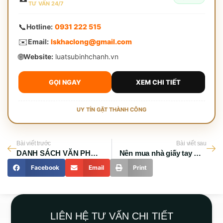
TƯ VẤN 24/7
📞
Hotline:
0931 222 515
✉️
Email:
lskhaclong@gmail.com
🌐
Website:
luatsubinhchanh.vn
GỌI NGAY
XEM CHI TIẾT
UY TÍN GẶT THÀNH CÔNG
Bài viết trước
Bài viết sau
DANH SÁCH VĂN PHÒNG CÔNG CHỨNG HUYỆN BÌNH CHÁNH
Nên mua nhà giấy tay Bình Chánh không?
Facebook
Email
Print
LIÊN HỆ TƯ VẤN CHI TIẾT