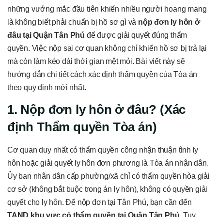
những vướng mắc đầu tiên khiến nhiều người hoang mang
là không biết phải chuẩn bị hồ sơ gì và
nộp đơn ly hôn ở
đâu tại Quận Tân Phú
để được giải quyết đúng thẩm
quyền. Việc nộp sai cơ quan không chỉ khiến hồ sơ bị trả lại
mà còn làm kéo dài thời gian mệt mỏi. Bài viết này sẽ
hướng dẫn chi tiết cách xác định thẩm quyền của Tòa án
theo quy định mới nhất.
1. Nộp đơn ly hôn ở đâu? (Xác
định Thẩm quyền Tòa án)
Cơ quan duy nhất có thẩm quyền công nhận thuận tình ly
hôn hoặc giải quyết ly hôn đơn phương là Tòa án nhân dân.
Ủy ban nhân dân cấp phường/xã chỉ có thẩm quyền hòa giải
cơ sở (không bắt buộc trong án ly hôn), không có quyền giải
quyết cho ly hôn. Để nộp đơn tại Tân Phú, bạn cần đến
TAND khu vực có thẩm quyền tại Quận Tân Phú
. Tuy