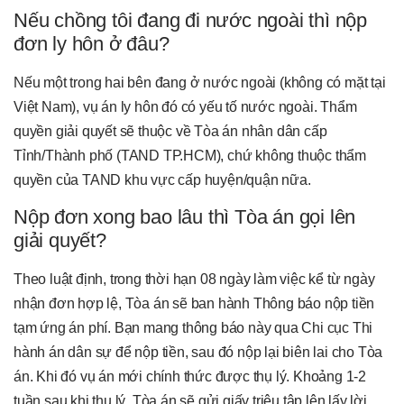
Nếu chồng tôi đang đi nước ngoài thì nộp
đơn ly hôn ở đâu?
Nếu một trong hai bên đang ở nước ngoài (không có mặt tại
Việt Nam), vụ án ly hôn đó có yếu tố nước ngoài. Thẩm
quyền giải quyết sẽ thuộc về Tòa án nhân dân cấp
Tỉnh/Thành phố (TAND TP.HCM), chứ không thuộc thẩm
quyền của TAND khu vực cấp huyện/quận nữa.
Nộp đơn xong bao lâu thì Tòa án gọi lên
giải quyết?
Theo luật định, trong thời hạn 08 ngày làm việc kể từ ngày
nhận đơn hợp lệ, Tòa án sẽ ban hành Thông báo nộp tiền
tạm ứng án phí. Bạn mang thông báo này qua Chi cục Thi
hành án dân sự để nộp tiền, sau đó nộp lại biên lai cho Tòa
án. Khi đó vụ án mới chính thức được thụ lý. Khoảng 1-2
tuần sau khi thụ lý, Tòa án sẽ gửi giấy triệu tập lên lấy lời