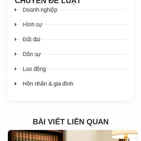
CHUYÊN ĐỀ LUẬT
Doanh nghiệp
Hình sự
Đất đai
Dân sự
Lao động
Hôn nhân & gia đình
BÀI VIẾT LIÊN QUAN