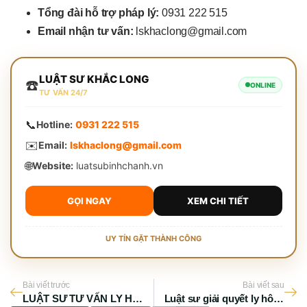
Tổng đài hỗ trợ pháp lý:
0931 222 515
Email nhận tư vấn:
lskhaclong@gmail.com
LUẬT SƯ KHẮC LONG
☎️
ONLINE
TƯ VẤN 24/7
📞
Hotline:
0931 222 515
✉️
Email:
lskhaclong@gmail.com
🌐
Website:
luatsubinhchanh.vn
GỌI NGAY
XEM CHI TIẾT
UY TÍN GẶT THÀNH CÔNG
Bài viết trước
Bài viết sau
LUẬT SƯ TƯ VẤN LY HÔN Ở QUẬN TÂN PHÚ CẦN NHỮNG GIẤY TỜ GÌ?
Luật sư giải quyết ly hôn nhanh tại Quận Tân Phú