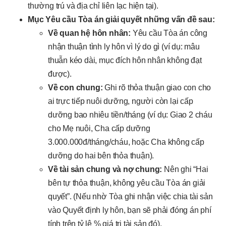
thường trú và địa chỉ liên lạc hiện tại).
Mục Yêu cầu Tòa án giải quyết những vấn đề sau:
Về quan hệ hôn nhân:
Yêu cầu Tòa án công
nhận thuận tình ly hôn vì lý do gì (ví dụ: mâu
thuẫn kéo dài, mục đích hôn nhân không đạt
được).
Về con chung:
Ghi rõ thỏa thuận giao con cho
ai trực tiếp nuôi dưỡng, người còn lại cấp
dưỡng bao nhiêu tiền/tháng (ví dụ: Giao 2 cháu
cho Mẹ nuôi, Cha cấp dưỡng
3.000.000đ/tháng/cháu, hoặc Cha không cấp
dưỡng do hai bên thỏa thuận).
Về tài sản chung và nợ chung:
Nên ghi “Hai
bên tự thỏa thuận, không yêu cầu Tòa án giải
quyết”. (Nếu nhờ Tòa ghi nhận việc chia tài sản
vào Quyết định ly hôn, bạn sẽ phải đóng án phí
tính trên tỷ lệ % giá trị tài sản đó).