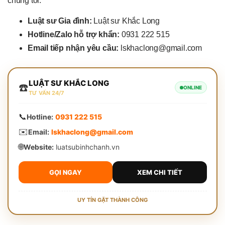
chúng tôi:
Luật sư Gia đình:
Luật sư Khắc Long
Hotline/Zalo hỗ trợ khẩn:
0931 222 515
Email tiếp nhận yêu cầu:
lskhaclong@gmail.com
LUẬT SƯ KHẮC LONG
☎️
ONLINE
TƯ VẤN 24/7
📞
Hotline:
0931 222 515
✉️
Email:
lskhaclong@gmail.com
🌐
Website:
luatsubinhchanh.vn
GỌI NGAY
XEM CHI TIẾT
UY TÍN GẶT THÀNH CÔNG