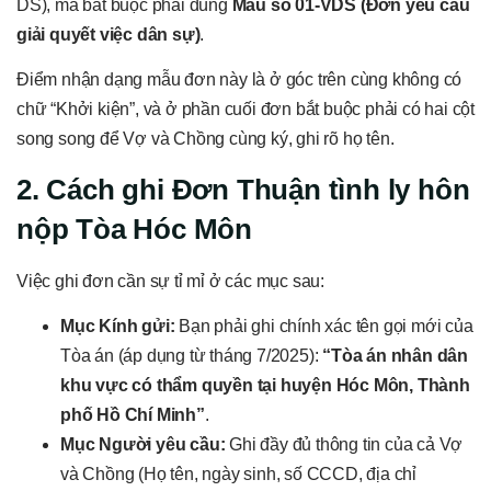
DS), mà bắt buộc phải dùng
Mẫu số 01-VDS (Đơn yêu cầu
giải quyết việc dân sự)
.
Điểm nhận dạng mẫu đơn này là ở góc trên cùng không có
chữ “Khởi kiện”, và ở phần cuối đơn bắt buộc phải có hai cột
song song để Vợ và Chồng cùng ký, ghi rõ họ tên.
2. Cách ghi Đơn Thuận tình ly hôn
nộp Tòa Hóc Môn
Việc ghi đơn cần sự tỉ mỉ ở các mục sau:
Mục Kính gửi:
Bạn phải ghi chính xác tên gọi mới của
Tòa án (áp dụng từ tháng 7/2025):
“Tòa án nhân dân
khu vực có thẩm quyền tại huyện Hóc Môn, Thành
phố Hồ Chí Minh”
.
Mục Người yêu cầu:
Ghi đầy đủ thông tin của cả Vợ
và Chồng (Họ tên, ngày sinh, số CCCD, địa chỉ