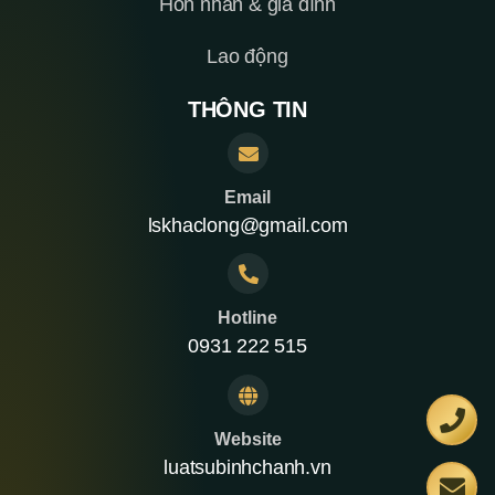
Hôn nhân & gia đình
Lao động
THÔNG TIN
Email
lskhaclong@gmail.com
Hotline
0931 222 515
Website
luatsubinhchanh.vn