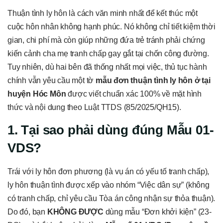
Thuận tình ly hôn là cách văn minh nhất để kết thúc một
cuộc hôn nhân không hạnh phúc. Nó không chỉ tiết kiệm thời
gian, chi phí mà còn giúp những đứa trẻ tránh phải chứng
kiến cảnh cha mẹ tranh chấp gay gắt tại chốn công đường.
Tuy nhiên, dù hai bên đã thống nhất mọi việc, thủ tục hành
chính vẫn yêu cầu một tờ
mẫu đơn thuận tình ly hôn ở tại
huyện Hóc Môn
được viết chuẩn xác 100% về mặt hình
thức và nội dung theo Luật TTDS (85/2025/QH15).
1. Tại sao phải dùng đúng Mẫu 01-
VDS?
Trái với ly hôn đơn phương (là vụ án có yếu tố tranh chấp),
ly hôn thuận tình được xếp vào nhóm “Việc dân sự” (không
có tranh chấp, chỉ yêu cầu Tòa án công nhận sự thỏa thuận).
Do đó, bạn
KHÔNG ĐƯỢC
dùng mẫu “Đơn khởi kiện” (23-