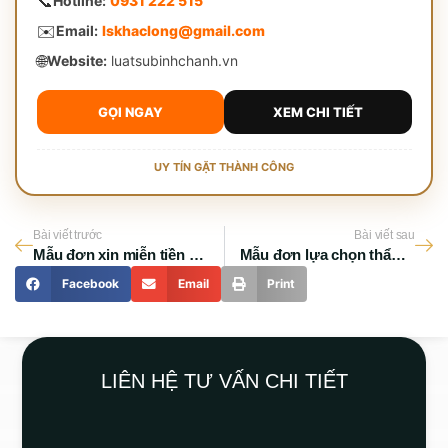
📞
Hotline:
0931 222 515
✉️
Email:
lskhaclong@gmail.com
🌐
Website:
luatsubinhchanh.vn
GỌI NGAY
XEM CHI TIẾT
UY TÍN GẶT THÀNH CÔNG
Bài viết trước
Bài viết sau
Mẫu đơn xin miễn tiền án phí ở Bình Chánh
Mẫu đơn lựa chọn thẩm quyền Toà án giải quyết
Facebook
Email
Print
LIÊN HỆ TƯ VẤN CHI TIẾT