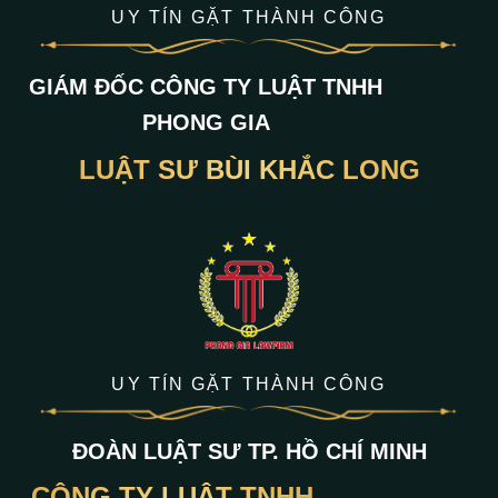
UY TÍN GẶT THÀNH CÔNG
GIÁM ĐỐC CÔNG TY LUẬT TNHH
PHONG GIA
LUẬT SƯ BÙI KHẮC LONG
UY TÍN GẶT THÀNH CÔNG
ĐOÀN LUẬT SƯ TP. HỒ CHÍ MINH
CÔNG TY LUẬT TNHH