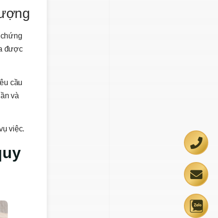
hượng
, chứng
ưa được
yêu cầu
uần và
vụ việc.
quy