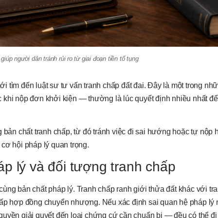
iúp người dân tránh rủi ro từ giai đoạn tiền tố tụng
 tìm đến luật sư tư vấn tranh chấp đất đai. Đây là một trong nh
ước khi nộp đơn khởi kiện — thường là lúc quyết định nhiều nhất 
 bản chất tranh chấp, từ đó tránh việc đi sai hướng hoặc tự nộp 
cơ hội pháp lý quan trọng.
p lý và đối tượng tranh chấp
ùng bản chất pháp lý. Tranh chấp ranh giới thửa đất khác với tr
chấp hợp đồng chuyển nhượng. Nếu xác định sai quan hệ pháp lý 
uyền giải quyết đến loại chứng cứ cần chuẩn bị — đều có thể đi 