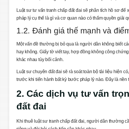
Luật sư tư vấn tranh chấp đất đai sẽ phân tích hồ sơ để x
pháp lý cụ thể là gì và cơ quan nào có thẩm quyền giải q
1.2. Đánh giá thế mạnh và điểm
Một vấn đề thường bị bỏ qua là người dân không biết cá
hay không. Giấy tờ viết tay, hợp đồng không công chứng,
khác nhau tùy bối cảnh.
Luật sư chuyên đất đai sẽ rà soát toàn bộ tài liệu hiện 
trước khi tiến hành bất kỳ bước pháp lý nào. Đây là nền 
2. Các dịch vụ tư vấn trọ
đất đai
Khi thuê luật sư tranh chấp đất đai, người dân thường c
riêng và đòi hỏi cách tiếp cận khác nhau.