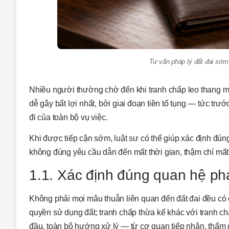
Tư vấn pháp lý đất đai sớm g
Nhiều người thường chờ đến khi tranh chấp leo thang mới
dễ gây bất lợi nhất, bởi giai đoạn tiền tố tụng — tức tr
đi của toàn bộ vụ việc.
Khi được tiếp cận sớm, luật sư có thể giúp xác định đúng
không đúng yêu cầu dẫn đến mất thời gian, thậm chí mất 
1.1. Xác định đúng quan hệ phá
Không phải mọi mâu thuẫn liên quan đến đất đai đều có c
quyền sử dụng đất; tranh chấp thừa kế khác với tranh 
đầu, toàn bộ hướng xử lý — từ cơ quan tiếp nhận, thẩm q