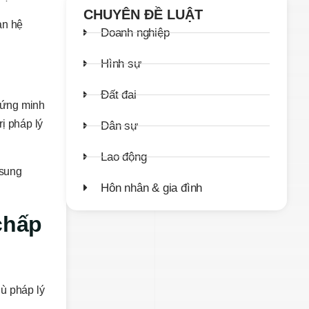
CHUYÊN ĐỀ LUẬT
an hệ
Doanh nghiệp
Hình sự
Đất đai
hứng minh
ị pháp lý
Dân sự
Lao động
 sung
Hôn nhân & gia đình
 chấp
hù pháp lý