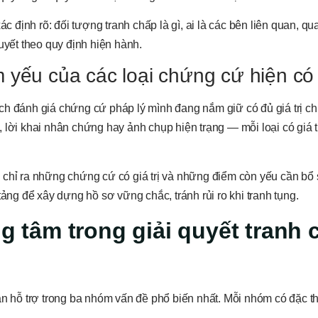
ác định rõ: đối tượng tranh chấp là gì, ai là các bên liên quan, qu
uyết theo quy định hiện hành.
 yếu của các loại chứng cứ hiện có
ch đánh giá chứng cứ pháp lý mình đang nắm giữ có đủ giá trị c
 lời khai nhân chứng hay ảnh chụp hiện trạng — mỗi loại có giá tr
có, chỉ ra những chứng cứ có giá trị và những điểm còn yếu cần bổ
tảng để xây dựng hồ sơ vững chắc, tránh rủi ro khi tranh tụng.
ng tâm trong giải quyết tranh
ần hỗ trợ trong ba nhóm vấn đề phổ biến nhất. Mỗi nhóm có đặc t