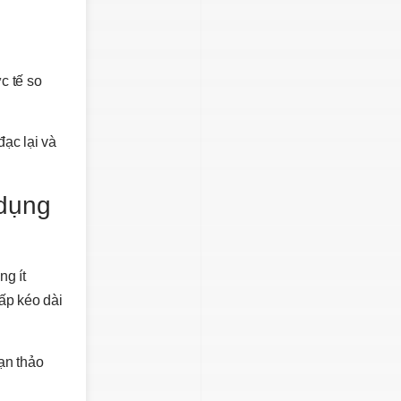
c tế so
đạc lại và
 dụng
ng ít
hấp kéo dài
ạn thảo