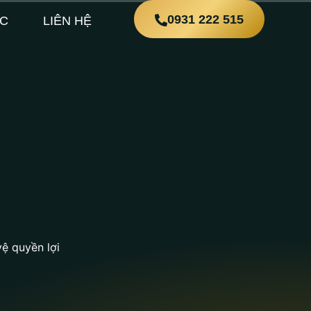
0931 222 515
ỨC
LIÊN HỆ
vệ quyền lợi