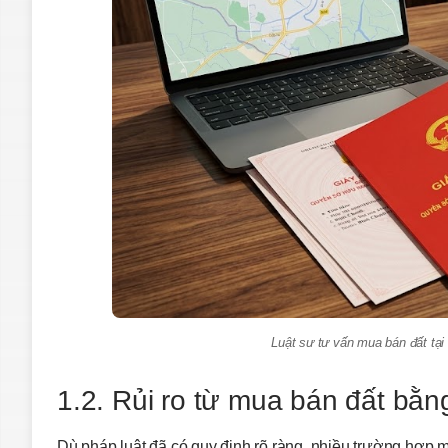
Luật sư tư vấn mua bán đất tại
1.2. Rủi ro từ mua bán đất bằn
Dù pháp luật đã có quy định rõ ràng, nhiều trường hợp m