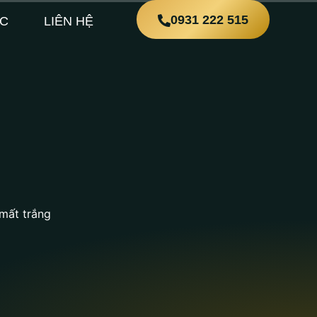
0931 222 515
ỨC
LIÊN HỆ
 mất trắng