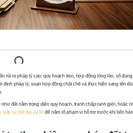
 rủi ro pháp lý cao: quy hoạch treo, hợp đồng lỏng lẻo, sổ đang
m định pháp lý, soạn hợp đồng chặt chẽ và thực hiện sang tên đ
u.
như đất nằm trong diện quy hoạch, tranh chấp ranh giới, hoặc 
ụ luật sư đất đai uy tín
để nắm rõ phạm vi hỗ trợ trước khi tiến hà