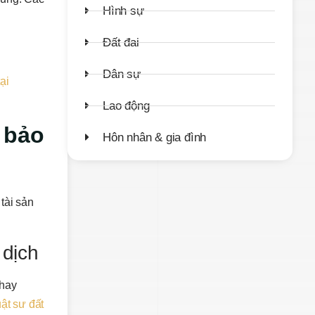
Hình sự
Đất đai
Dân sự
ại
Lao động
 bảo
Hôn nhân & gia đình
tài sản
 dịch
 hay
ật sư đất