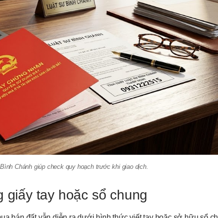
 Bình Chánh giúp check quy hoạch trước khi giao dịch.
g giấy tay hoặc sổ chung
ua bán đất vẫn diễn ra dưới hình thức viết tay hoặc sở hữu sổ c