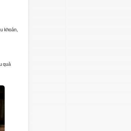
ều khoản,
ệu quả