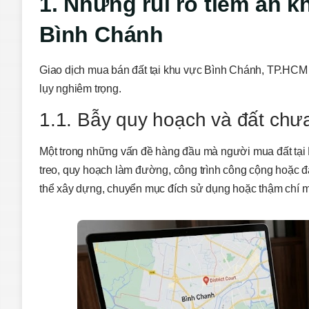
1. Những rủi ro tiềm ẩn k
Bình Chánh
Giao dịch mua bán đất tại khu vực Bình Chánh, TP.HCM 
lụy nghiêm trọng.
1.1. Bẫy quy hoạch và đất chư
Một trong những vấn đề hàng đầu mà người mua đất tại 
treo, quy hoạch làm đường, công trình công cộng hoặc đ
thể xây dựng, chuyển mục đích sử dụng hoặc thậm chí m