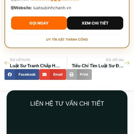
🌐
Website:
luatsubinhchanh.vn
GỌI NGAY
XEM CHI TIẾT
UY TÍN GẶT THÀNH CÔNG
Bài viết trước
Bài viết sau
Luật Sư Tranh Chấp Hợp Đồng TP.HCM: Xử Lý Hợp Đồng Góp Vốn Đất Nền
Tiêu Chí Tìm Luật Sư Đất Đai Tphcm Tốt Nhất 2026
Facebook
Email
Print
LIÊN HỆ TƯ VẤN CHI TIẾT