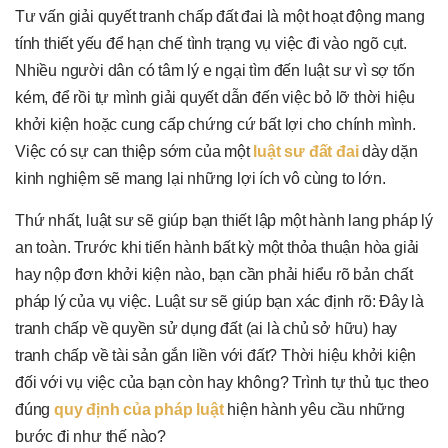
Tư vấn giải quyết tranh chấp đất đai là một hoạt động mang
tính thiết yếu để hạn chế tình trạng vụ việc đi vào ngõ cụt.
Nhiều người dân có tâm lý e ngại tìm đến luật sư vì sợ tốn
kém, để rồi tự mình giải quyết dẫn đến việc bỏ lỡ thời hiệu
khởi kiện hoặc cung cấp chứng cứ bất lợi cho chính mình.
Việc có sự can thiệp sớm của một
luật sư đất đai
dày dặn
kinh nghiệm sẽ mang lại những lợi ích vô cùng to lớn.
Thứ nhất, luật sư sẽ giúp bạn thiết lập một hành lang pháp lý
an toàn. Trước khi tiến hành bất kỳ một thỏa thuận hòa giải
hay nộp đơn khởi kiện nào, bạn cần phải hiểu rõ bản chất
pháp lý của vụ việc. Luật sư sẽ giúp bạn xác định rõ: Đây là
tranh chấp về quyền sử dụng đất (ai là chủ sở hữu) hay
tranh chấp về tài sản gắn liền với đất? Thời hiệu khởi kiện
đối với vụ việc của bạn còn hay không? Trình tự thủ tục theo
đúng
quy định của pháp luật
hiện hành yêu cầu những
bước đi như thế nào?