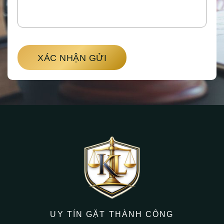
XÁC NHẬN GỬI
UY TÍN GẶT THÀNH CÔNG