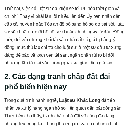
Thứ hai, việc có luật sư đại diện sẽ tối ưu hóa thời gian và
chi phí. Thay vì phải lặn lội nhiều lần đến Ủy ban nhân dân
cấp xã, huyện hoặc Tòa án để bổ sung hồ sơ do sai sót, luật
sư sẽ chuẩn bị một bộ hồ sơ chuẩn chỉnh ngay từ đầu. Đồng
thời, đối với những khối tài sản nhà đất có giá trị hàng tỷ
đồng, mức thù lao chi trả cho luật sư là một sự đầu tư xứng
đáng để bảo vệ toàn vẹn tài sản, ngăn chặn rủi ro bị đối
phương tẩu tán tài sản thông qua các giao dịch giả tạo.
2. Các dạng tranh chấp đất đai
phổ biến hiện nay
Trong quá trình hành nghề,
Luật sư Khắc Long
đã tiếp
nhận và xử lý hàng ngàn hồ sơ liên quan đến bất động sản.
Thực tiễn cho thấy, tranh chấp nhà đất vô cùng đa dạng,
nhưng tựu trung lại, chúng thường rơi vào ba nhóm chính