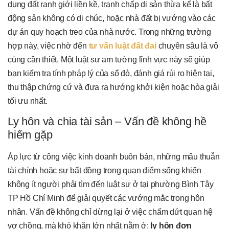
dụng đất ranh giới liền kề, tranh chấp di sản thừa kế là bất
động sản không có di chúc, hoặc nhà đất bị vướng vào các
dự án quy hoạch treo của nhà nước. Trong những trường
hợp này, việc nhờ đến
tư vấn luật đất đai
chuyên sâu là vô
cùng cần thiết. Một luật sư am tường lĩnh vực này sẽ giúp
bạn kiểm tra tính pháp lý của sổ đỏ, đánh giá rủi ro hiện tại,
thu thập chứng cứ và đưa ra hướng khởi kiện hoặc hòa giải
tối ưu nhất.
Ly hôn và chia tài sản – Vấn đề không hề
hiếm gặp
Áp lực từ công việc kinh doanh buôn bán, những mâu thuẫn
tài chính hoặc sự bất đồng trong quan điểm sống khiến
không ít người phải tìm đến luật sư ở tại phường Bình Tây
TP Hồ Chí Minh để giải quyết các vướng mắc trong hôn
nhân. Vấn đề không chỉ dừng lại ở việc chấm dứt quan hệ
vợ chồng, mà khó khăn lớn nhất nằm ở:
ly hôn đơn