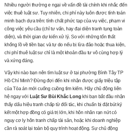
Nhiều người thường e ngại về vấn đề tài chính khi nhắc đến
việc thuê luật sư. Tuy nhiên, chi phí này luôn được tính toán
minh bạch dựa trên: tính chất phức tạp của vụ việc, phạm vi
công việc yêu cầu (chỉ tư vấn, hay đại diện tranh tụng toàn
diện), và thời gian dự kiến xử lý. So với những tổn thất
khổng lồ về tiền bạc và tự do nếu bị lừa đảo hoặc thua kiện,
chi phí thuê luật sư chỉ là một khoản đầu tư vô cùng hợp lý
và xứng đáng.
Vậy khi nào bạn nên tìm luật sư ở tại phường Bình Tây TP
Hồ Chí Minh? Đừng đợi đến khi nhận được giấy triệu tập
của Tòa án mới cuống cuồng tìm kiếm. Hãy chủ động liên
hệ ngay với
Luật Sư Bùi Khắc Long
khi bạn bắt đầu nhận
thấy dấu hiệu tranh chấp từ đối tác, khi chuẩn bị đặt bút ký
kết một hợp đồng có giá trị lớn, khi hôn nhân rạn nứt có
nguy cơ ly hôn tranh chấp tài sản, hoặc khi doanh nghiệp
cần rà soát lại toàn bộ quy trình hoạt động. Sự chủ động