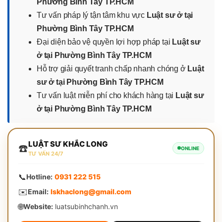
Phường Bình Tây TP.HCM
Tư vấn pháp lý tận tâm khu vực
Luật sư ở tại
Phường Bình Tây TP.HCM
Đại diện bảo vệ quyền lợi hợp pháp tại
Luật sư
ở tại Phường Bình Tây TP.HCM
Hỗ trợ giải quyết tranh chấp nhanh chóng ở
Luật
sư ở tại Phường Bình Tây TP.HCM
Tư vấn luật miễn phí cho khách hàng tại
Luật sư
ở tại Phường Bình Tây TP.HCM
LUẬT SƯ KHẮC LONG
☎️
ONLINE
TƯ VẤN 24/7
📞
Hotline:
0931 222 515
✉️
Email:
lskhaclong@gmail.com
🌐
Website:
luatsubinhchanh.vn