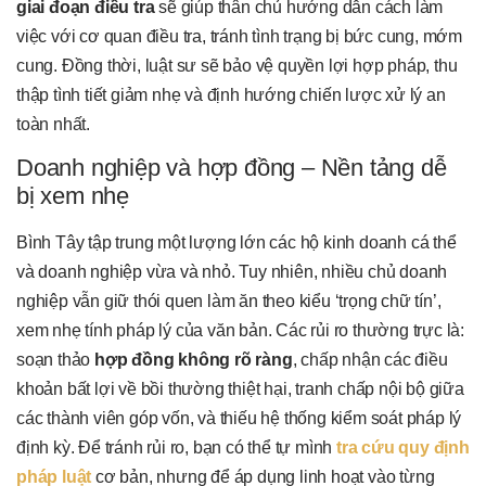
giai đoạn điều tra
sẽ giúp thân chủ hướng dẫn cách làm
việc với cơ quan điều tra, tránh tình trạng bị bức cung, mớm
cung. Đồng thời, luật sư sẽ bảo vệ quyền lợi hợp pháp, thu
thập tình tiết giảm nhẹ và định hướng chiến lược xử lý an
toàn nhất.
Doanh nghiệp và hợp đồng – Nền tảng dễ
bị xem nhẹ
Bình Tây tập trung một lượng lớn các hộ kinh doanh cá thể
và doanh nghiệp vừa và nhỏ. Tuy nhiên, nhiều chủ doanh
nghiệp vẫn giữ thói quen làm ăn theo kiểu ‘trọng chữ tín’,
xem nhẹ tính pháp lý của văn bản. Các rủi ro thường trực là:
soạn thảo
hợp đồng không rõ ràng
, chấp nhận các điều
khoản bất lợi về bồi thường thiệt hại, tranh chấp nội bộ giữa
các thành viên góp vốn, và thiếu hệ thống kiểm soát pháp lý
định kỳ. Để tránh rủi ro, bạn có thể tự mình
tra cứu quy định
pháp luật
cơ bản, nhưng để áp dụng linh hoạt vào từng