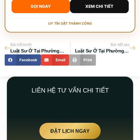
GỌI NGAY
XEM CHI TIẾT
UY TÍN GẶT THÀNH CÔNG
Bài viết trước
Bài viết sau
Luật Sư Ở Tại Phường Bình Tiên TP.HCM – Uy Tín Bậc Nhất
Luật Sư Ở Tại Phường Chợ Lớn TP.HCM – Tư Vấn Pháp Lý Uy Tín
Facebook
Email
Print
LIÊN HỆ TƯ VẤN CHI TIẾT
ĐẶT LỊCH NGAY