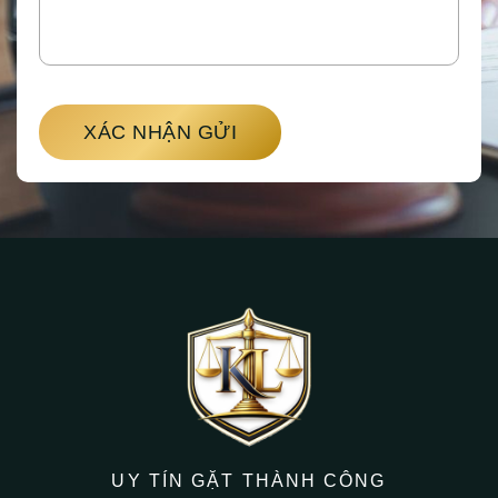
XÁC NHẬN GỬI
UY TÍN GẶT THÀNH CÔNG