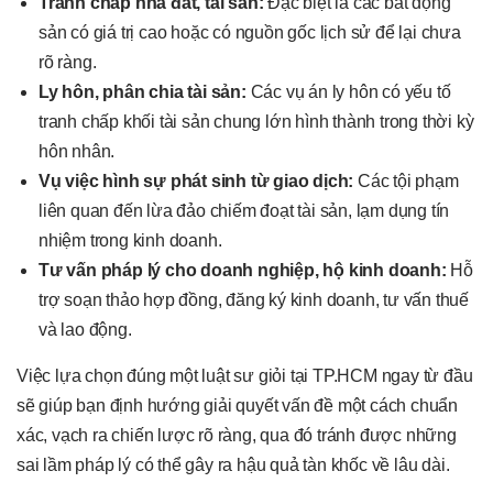
Tranh chấp nhà đất, tài sản:
Đặc biệt là các bất động
sản có giá trị cao hoặc có nguồn gốc lịch sử để lại chưa
rõ ràng.
Ly hôn, phân chia tài sản:
Các vụ án ly hôn có yếu tố
tranh chấp khối tài sản chung lớn hình thành trong thời kỳ
hôn nhân.
Vụ việc hình sự phát sinh từ giao dịch:
Các tội phạm
liên quan đến lừa đảo chiếm đoạt tài sản, lạm dụng tín
nhiệm trong kinh doanh.
Tư vấn pháp lý cho doanh nghiệp, hộ kinh doanh:
Hỗ
trợ soạn thảo hợp đồng, đăng ký kinh doanh, tư vấn thuế
và lao động.
Việc lựa chọn đúng một luật sư giỏi tại TP.HCM ngay từ đầu
sẽ giúp bạn định hướng giải quyết vấn đề một cách chuẩn
xác, vạch ra chiến lược rõ ràng, qua đó tránh được những
sai lầm pháp lý có thể gây ra hậu quả tàn khốc về lâu dài.