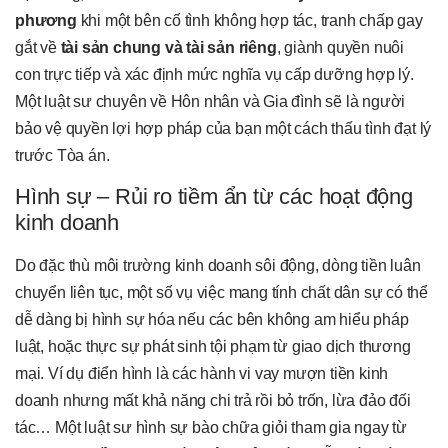
phương
khi một bên cố tình không hợp tác, tranh chấp gay
gắt về
tài sản chung và tài sản riêng
, giành quyền nuôi
con trực tiếp và xác định mức nghĩa vụ cấp dưỡng hợp lý.
Một luật sư chuyên về Hôn nhân và Gia đình sẽ là người
bảo vệ quyền lợi hợp pháp của bạn một cách thấu tình đạt lý
trước Tòa án.
Hình sự – Rủi ro tiềm ẩn từ các hoạt động
kinh doanh
Do đặc thù môi trường kinh doanh sôi động, dòng tiền luân
chuyển liên tục, một số vụ việc mang tính chất dân sự có thể
dễ dàng bị hình sự hóa nếu các bên không am hiểu pháp
luật, hoặc thực sự phát sinh tội phạm từ giao dịch thương
mại. Ví dụ điển hình là các hành vi vay mượn tiền kinh
doanh nhưng mất khả năng chi trả rồi bỏ trốn, lừa đảo đối
tác… Một luật sư hình sự bào chữa giỏi tham gia ngay từ