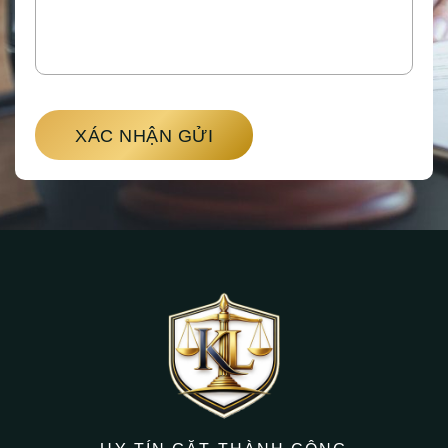
XÁC NHẬN GỬI