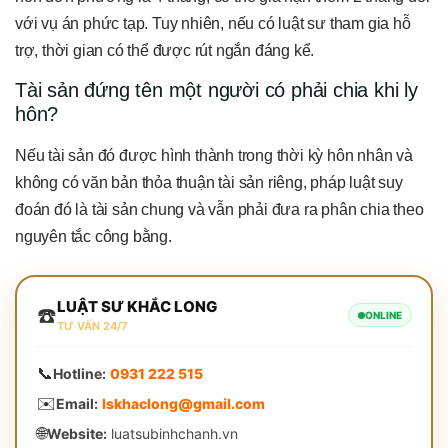
với vụ án phức tạp. Tuy nhiên, nếu có luật sư tham gia hỗ
trợ, thời gian có thể được rút ngắn đáng kể.
Tài sản đứng tên một người có phải chia khi ly
hôn?
Nếu tài sản đó được hình thành trong thời kỳ hôn nhân và
không có văn bản thỏa thuận tài sản riêng, pháp luật suy
đoán đó là tài sản chung và vẫn phải đưa ra phân chia theo
nguyên tắc công bằng.
LUẬT SƯ KHẮC LONG
☎️
ONLINE
TƯ VẤN 24/7
📞
Hotline:
0931 222 515
✉️
Email:
lskhaclong@gmail.com
🌐
Website:
luatsubinhchanh.vn