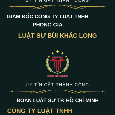
UY TÍN GẶT THÀNH CÔNG
GIÁM ĐỐC CÔNG TY LUẬT TNHH
PHONG GIA
LUẬT SƯ BÙI KHẮC LONG
UY TÍN GẶT THÀNH CÔNG
ĐOÀN LUẬT SƯ TP. HỒ CHÍ MINH
CÔNG TY LUẬT TNHH