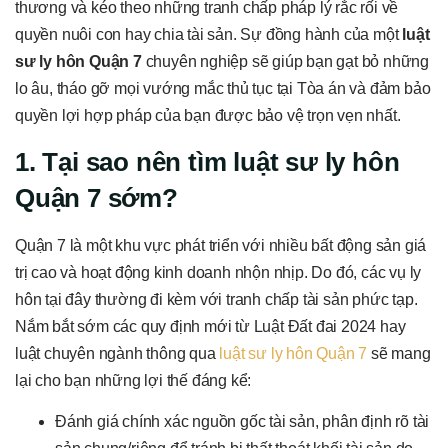
thương và kéo theo những tranh chấp pháp lý rắc rối về
quyền nuôi con hay chia tài sản. Sự đồng hành của một
luật
sư ly hôn Quận 7
chuyên nghiệp sẽ giúp bạn gạt bỏ những
lo âu, tháo gỡ mọi vướng mắc thủ tục tại Tòa án và đảm bảo
quyền lợi hợp pháp của bạn được bảo vệ trọn vẹn nhất.
1. Tại sao nên tìm luật sư ly hôn
Quận 7 sớm?
Quận 7 là một khu vực phát triển với nhiều bất động sản giá
trị cao và hoạt động kinh doanh nhộn nhịp. Do đó, các vụ ly
hôn tại đây thường đi kèm với tranh chấp tài sản phức tạp.
Nắm bắt sớm các quy định mới từ Luật Đất đai 2024 hay
luật chuyên ngành thông qua
luật sư ly hôn Quận 7
sẽ mang
lại cho bạn những lợi thế đáng kể:
Đánh giá chính xác nguồn gốc tài sản, phân định rõ tài