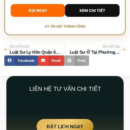
GỌI NGAY
XEM CHI TIẾT
UY TÍN GẶT THÀNH CÔNG
Bài viết trước
Bài viết sau
Luật Sư Ly Hôn Quận 6 – Giải Quyết Nhanh Chóng, Tranh Chấp Tài Sản
Luật Sư Ở Tại Phường Cầu Ông Lãnh TP.HCM – Tư Vấn Pháp Lý Uy Tín
Facebook
Email
Print
LIÊN HỆ TƯ VẤN CHI TIẾT
ĐẶT LỊCH NGAY