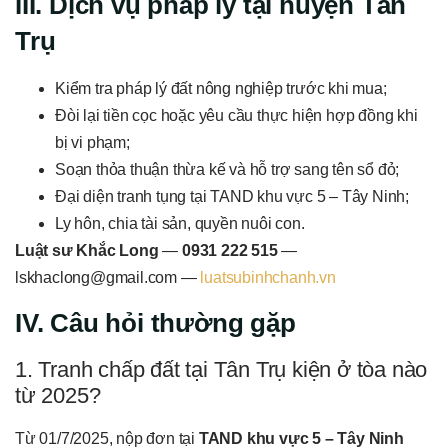
III. Dịch vụ pháp lý tại huyện Tân
Trụ
Kiểm tra pháp lý đất nông nghiệp trước khi mua;
Đòi lại tiền cọc hoặc yêu cầu thực hiện hợp đồng khi
bị vi phạm;
Soạn thỏa thuận thừa kế và hỗ trợ sang tên sổ đỏ;
Đại diện tranh tụng tại TAND khu vực 5 – Tây Ninh;
Ly hôn, chia tài sản, quyền nuôi con.
Luật sư Khắc Long
—
0931 222 515
—
lskhaclong@gmail.com —
luatsubinhchanh.vn
IV. Câu hỏi thường gặp
1. Tranh chấp đất tại Tân Trụ kiện ở tòa nào
từ 2025?
Từ 01/7/2025, nộp đơn tại
TAND khu vực 5 – Tây Ninh