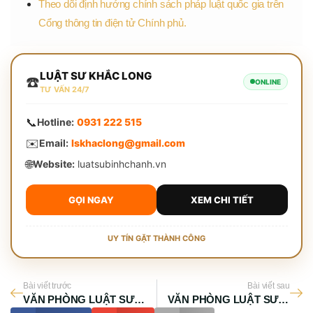
Theo dõi định hướng chính sách pháp luật quốc gia trên
Cổng thông tin điện tử Chính phủ.
LUẬT SƯ KHẮC LONG
☎️
ONLINE
TƯ VẤN 24/7
📞
Hotline:
0931 222 515
✉️
Email:
lskhaclong@gmail.com
🌐
Website:
luatsubinhchanh.vn
GỌI NGAY
XEM CHI TIẾT
UY TÍN GẶT THÀNH CÔNG
Bài viết trước
Bài viết sau
VĂN PHÒNG LUẬT SƯ Ở TẠI HUYỆN TÂN HƯNG – TOP 10 LUẬT SƯ UY TÍN TẠI TỈNH LONG AN
VĂN PHÒNG LUẬT SƯ Ở TẠI HUYỆN TÂN THẠNH – TOP 10 LUẬT SƯ UY TÍN TẠI TỈNH LONG AN