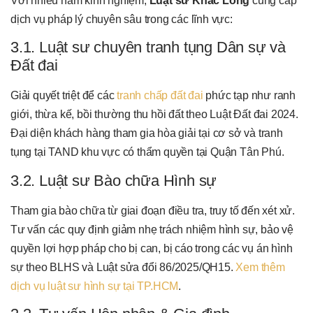
Với nhiều năm kinh nghiệm,
Luật sư Khắc Long
cung cấp
dịch vụ pháp lý chuyên sâu trong các lĩnh vực:
3.1. Luật sư chuyên tranh tụng Dân sự và
Đất đai
Giải quyết triệt để các
tranh chấp đất đai
phức tạp như ranh
giới, thừa kế, bồi thường thu hồi đất theo Luật Đất đai 2024.
Đại diện khách hàng tham gia hòa giải tại cơ sở và tranh
tụng tại TAND khu vực có thẩm quyền tại Quận Tân Phú.
3.2. Luật sư Bào chữa Hình sự
Tham gia bào chữa từ giai đoạn điều tra, truy tố đến xét xử.
Tư vấn các quy định giảm nhẹ trách nhiệm hình sự, bảo vệ
quyền lợi hợp pháp cho bị can, bị cáo trong các vụ án hình
sự theo BLHS và Luật sửa đổi 86/2025/QH15.
Xem thêm
dịch vụ luật sư hình sự tại TP.HCM
.