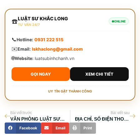
LUẬT SƯ KHẮC LONG
☎️
ONLINE
TƯ VẤN 24/7
📞
Hotline:
0931 222 515
✉️
Email:
lskhaclong@gmail.com
🌐
Website:
luatsubinhchanh.vn
GỌI NGAY
XEM CHI TIẾT
UY TÍN GẶT THÀNH CÔNG
Bài viết trước
Bài viết sau
VĂN PHÒNG LUẬT SƯ QUẬN TÂN PHÚ
ĐỊA CHỈ, SỐ ĐIỆN THOẠI TOÀ ÁN NHÂN DÂN QUẬN TÂN PHÚ
Facebook
Email
Print