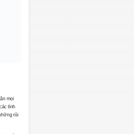
uận mọi
các tình
những rủi