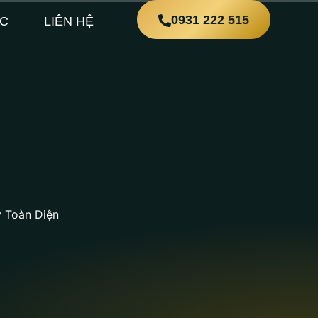
0931 222 515
ỨC
LIÊN HỆ
ý Toàn Diện