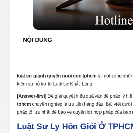
NỘI DUNG
luật sư giành quyền nuôi con tphcm
là một trong nhữ
kiếm sự hỗ trợ từ Luật sư Khắc Long.
[Answer-first]
Để giải quyết hiệu quả vấn đề pháp lý hiện
tphcm
chuyên nghiệp là ưu tiên hàng đầu. Bài viết dưới 
pháp tối ưu nhất để bảo vệ quyền lợi hợp pháp của bạn m
Luật Sư Ly Hôn Giỏi Ở TPHC