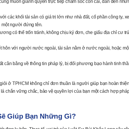
cũng muốn giành quyền trực tiếp chăm sóc con cái, dẫn đến nhữ
 với các khối tài sản có giá trị lớn như nhà đất, cổ phần công ty, x
do một người đứng tên.
ơng có thể trốn tránh, không chịu ký đơn, che giấu địa chỉ cư tr
ết hôn với người nước ngoài, tài sản nằm ở nước ngoài, hoặc một
t cân bằng về thông tin pháp lý, bị đối phương bạo hành tinh thầ
 giỏi ở TPHCM không chỉ đơn thuần là người giúp bạn hoàn thiện
c lá chắn vững chắc, bảo vệ quyền lợi của bạn một cách hợp pháp
Sẽ Giúp Bạn Những Gì?