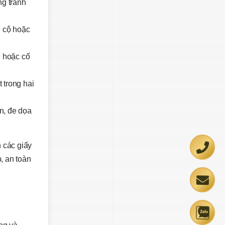
ng tranh
e cộ hoặc
ú hoặc cố
 trong hai
n, đe dọa
 các giấy
, an toàn