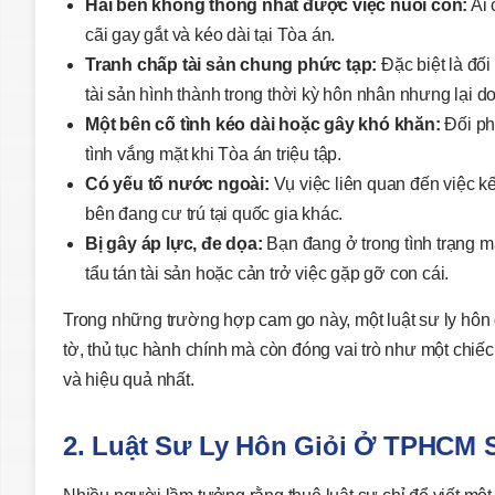
Hai bên không thống nhất được việc nuôi con:
Ai 
cãi gay gắt và kéo dài tại Tòa án.
Tranh chấp tài sản chung phức tạp:
Đặc biệt là đối
tài sản hình thành trong thời kỳ hôn nhân nhưng lại 
Một bên cố tình kéo dài hoặc gây khó khăn:
Đối phư
tình vắng mặt khi Tòa án triệu tập.
Có yếu tố nước ngoài:
Vụ việc liên quan đến việc k
bên đang cư trú tại quốc gia khác.
Bị gây áp lực, đe dọa:
Bạn đang ở trong tình trạng mấ
tẩu tán tài sản hoặc cản trở việc gặp gỡ con cái.
Trong những trường hợp cam go này, một luật sư ly hôn
tờ, thủ tục hành chính mà còn đóng vai trò như một chiế
và hiệu quả nhất.
2. Luật Sư Ly Hôn Giỏi Ở TPHCM 