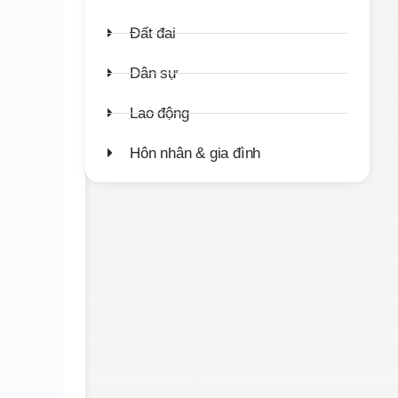
Đất đai
Dân sự
Lao động
Hôn nhân & gia đình