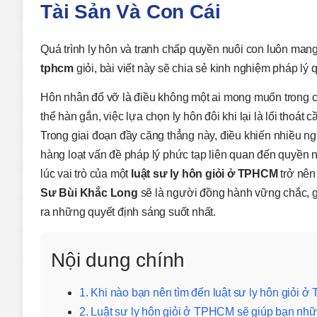
Tài Sản Và Con Cái
Quá trình ly hôn và tranh chấp quyền nuôi con luôn man
tphcm
giỏi, bài viết này sẽ chia sẻ kinh nghiệm pháp lý
Hôn nhân đổ vỡ là điều không một ai mong muốn trong c
thể hàn gắn, việc lựa chọn ly hôn đôi khi lại là lối thoát
Trong giai đoạn đầy căng thẳng này, điều khiến nhiều n
hàng loạt vấn đề pháp lý phức tạp liên quan đến quyền nu
lúc vai trò của một
luật sư ly hôn giỏi ở TPHCM
trở nên
Sư Bùi Khắc Long
sẽ là người đồng hành vững chắc, g
ra những quyết định sáng suốt nhất.
Nội dung chính
1. Khi nào bạn nên tìm đến luật sư ly hôn giỏi
2. Luật sư ly hôn giỏi ở TPHCM sẽ giúp bạn nhữ