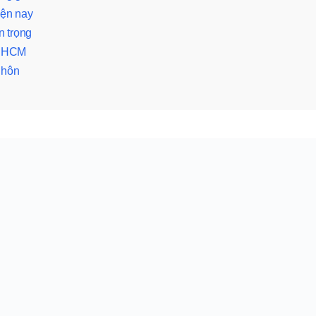
iện nay
n trọng
 TPHCM
 hôn