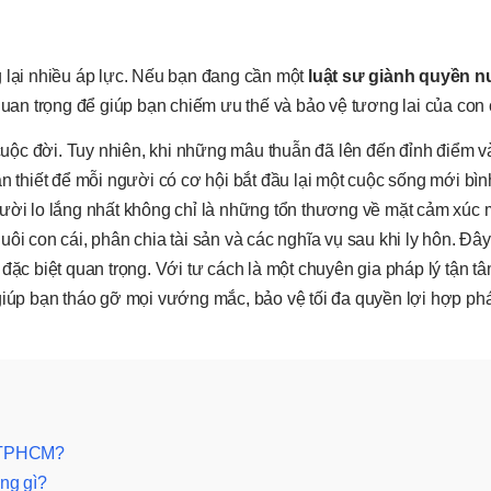
g lại nhiều áp lực. Nếu bạn đang cần một
luật sư giành quyền n
 quan trọng để giúp bạn chiếm ưu thế và bảo vệ tương lai của con 
uộc đời. Tuy nhiên, khi những mâu thuẫn đã lên đến đỉnh điểm 
 cần thiết để mỗi người có cơ hội bắt đầu lại một cuộc sống mới bì
gười lo lắng nhất không chỉ là những tổn thương về mặt cảm xúc 
ôi con cái, phân chia tài sản và các nghĩa vụ sau khi ly hôn. Đây
 đặc biệt quan trọng. Với tư cách là một chuyên gia pháp lý tận t
iúp bạn tháo gỡ mọi vướng mắc, bảo vệ tối đa quyền lợi hợp ph
 ở TPHCM?
ng gì?