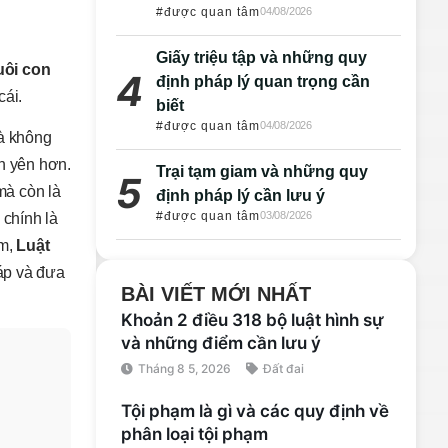
#được quan tâm
04/08/2026
Giấy triệu tập và những quy
uôi con
định pháp lý quan trọng cần
cái.
biết
#được quan tâm
04/08/2026
và không
nh yên hơn.
Trại tạm giam và những quy
mà còn là
định pháp lý cần lưu ý
#được quan tâm
03/08/2026
 chính là
âm,
Luật
áp và đưa
BÀI VIẾT MỚI NHẤT
Khoản 2 điều 318 bộ luật hình sự
và những điểm cần lưu ý
Tháng 8 5, 2026
Đất đai
Tội phạm là gì và các quy định về
phân loại tội phạm