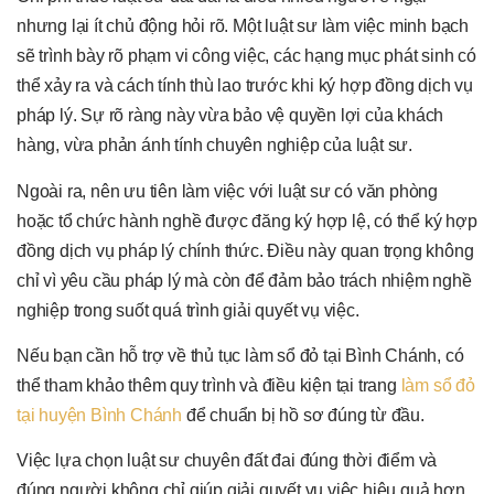
nhưng lại ít chủ động hỏi rõ. Một luật sư làm việc minh bạch
sẽ trình bày rõ phạm vi công việc, các hạng mục phát sinh có
thể xảy ra và cách tính thù lao trước khi ký hợp đồng dịch vụ
pháp lý. Sự rõ ràng này vừa bảo vệ quyền lợi của khách
hàng, vừa phản ánh tính chuyên nghiệp của luật sư.
Ngoài ra, nên ưu tiên làm việc với luật sư có văn phòng
hoặc tổ chức hành nghề được đăng ký hợp lệ, có thể ký hợp
đồng dịch vụ pháp lý chính thức. Điều này quan trọng không
chỉ vì yêu cầu pháp lý mà còn để đảm bảo trách nhiệm nghề
nghiệp trong suốt quá trình giải quyết vụ việc.
Nếu bạn cần hỗ trợ về thủ tục làm sổ đỏ tại Bình Chánh, có
thể tham khảo thêm quy trình và điều kiện tại trang
làm sổ đỏ
tại huyện Bình Chánh
để chuẩn bị hồ sơ đúng từ đầu.
Việc lựa chọn luật sư chuyên đất đai đúng thời điểm và
đúng người không chỉ giúp giải quyết vụ việc hiệu quả hơn