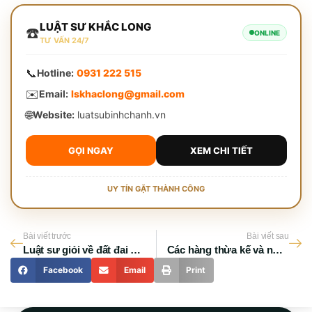
LUẬT SƯ KHẮC LONG
☎️
ONLINE
TƯ VẤN 24/7
📞
Hotline:
0931 222 515
✉️
Email:
lskhaclong@gmail.com
🌐
Website:
luatsubinhchanh.vn
GỌI NGAY
XEM CHI TIẾT
UY TÍN GẶT THÀNH CÔNG
Bài viết trước
Bài viết sau
Luật sư giỏi về đất đai ở hà nội: Tiêu chí lựa chọn và những lưu ý quan trọng
Các hàng thừa kế và những quy định quan trọng bạn cần biết
Facebook
Email
Print