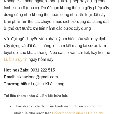
Không. Đất nông nghiệp không được phép xây dựng công
trình kiên cố (nhà ở). Do đó bạn không thể xin giấy phép xây
dựng cũng như không thể hoàn công nhà trên loại đất này.
Bạn phải làm thủ tục chuyển mục đích sử dụng đất sang đất
ở (thổ cư) trước khi tiến hành các bước xây dựng.
Với đội ngũ chuyên viên pháp lý am hiểu sâu sắc quy định
xây dựng và đất đai, chúng tôi cam kết mang lại sự an tâm
tuyệt đối cho khách hàng. Nếu cần tư vấn chi tiết, hãy liên hệ
Luật sư uy tín
ngay hôm nay:
Hotline / Zalo:
0931 222 515
Email:
lskhaclong@gmail.com
Thương hiệu:
Luật sư Khắc Long
Tài liệu tham khảo & Liên kết hữu ích:
Theo dõi các chỉ đạo điều hành và chính sách vĩ mô mới
nhất của Nhà nước trên
Cổng thông tin điện tử Chính phủ
.