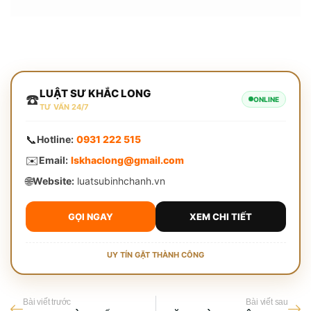
LUẬT SƯ KHẮC LONG
☎️
ONLINE
TƯ VẤN 24/7
📞
Hotline:
0931 222 515
✉️
Email:
lskhaclong@gmail.com
🌐
Website:
luatsubinhchanh.vn
GỌI NGAY
XEM CHI TIẾT
UY TÍN GẶT THÀNH CÔNG
Bài viết trước
Bài viết sau