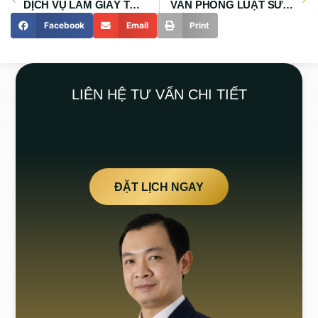
DỊCH VỤ LÀM GIẤY TỜ NHÀ ĐẤT Ở BÌNH CHÁNH
VĂN PHÒNG LUẬT SƯ TƯ VẤN NHÀ ĐẤT BÌNH CHÁNH
Facebook
Email
Print
LIÊN HỆ TƯ VẤN CHI TIẾT
ĐẶT LỊCH NGAY