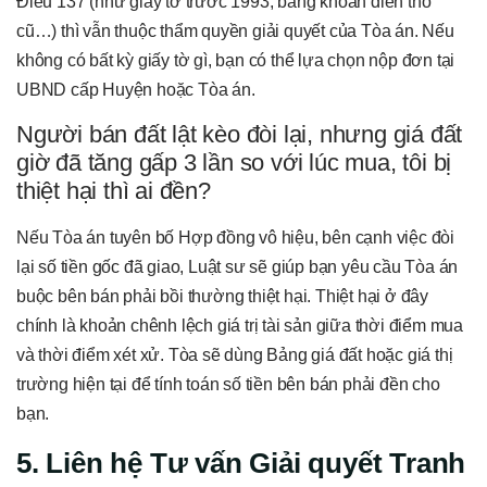
Điều 137 (như giấy tờ trước 1993, bằng khoán điền thổ
cũ…) thì vẫn thuộc thẩm quyền giải quyết của Tòa án. Nếu
không có bất kỳ giấy tờ gì, bạn có thể lựa chọn nộp đơn tại
UBND cấp Huyện hoặc Tòa án.
Người bán đất lật kèo đòi lại, nhưng giá đất
giờ đã tăng gấp 3 lần so với lúc mua, tôi bị
thiệt hại thì ai đền?
Nếu Tòa án tuyên bố Hợp đồng vô hiệu, bên cạnh việc đòi
lại số tiền gốc đã giao, Luật sư sẽ giúp bạn yêu cầu Tòa án
buộc bên bán phải bồi thường thiệt hại. Thiệt hại ở đây
chính là khoản chênh lệch giá trị tài sản giữa thời điểm mua
và thời điểm xét xử. Tòa sẽ dùng Bảng giá đất hoặc giá thị
trường hiện tại để tính toán số tiền bên bán phải đền cho
bạn.
5. Liên hệ Tư vấn Giải quyết Tranh