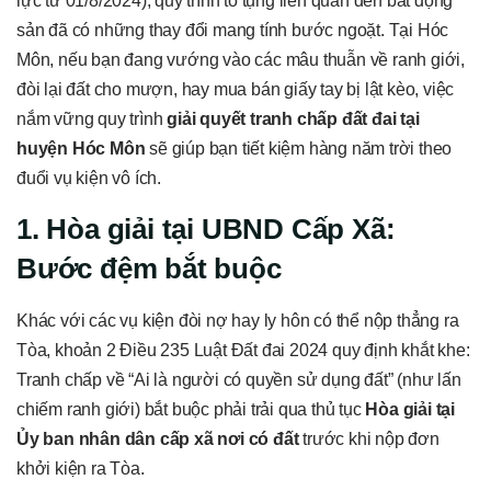
lực từ 01/8/2024), quy trình tố tụng liên quan đến bất động
sản đã có những thay đổi mang tính bước ngoặt. Tại Hóc
Môn, nếu bạn đang vướng vào các mâu thuẫn về ranh giới,
đòi lại đất cho mượn, hay mua bán giấy tay bị lật kèo, việc
nắm vững quy trình
giải quyết tranh chấp đất đai tại
huyện Hóc Môn
sẽ giúp bạn tiết kiệm hàng năm trời theo
đuổi vụ kiện vô ích.
1. Hòa giải tại UBND Cấp Xã:
Bước đệm bắt buộc
Khác với các vụ kiện đòi nợ hay ly hôn có thể nộp thẳng ra
Tòa, khoản 2 Điều 235 Luật Đất đai 2024 quy định khắt khe:
Tranh chấp về “Ai là người có quyền sử dụng đất” (như lấn
chiếm ranh giới) bắt buộc phải trải qua thủ tục
Hòa giải tại
Ủy ban nhân dân cấp xã nơi có đất
trước khi nộp đơn
khởi kiện ra Tòa.