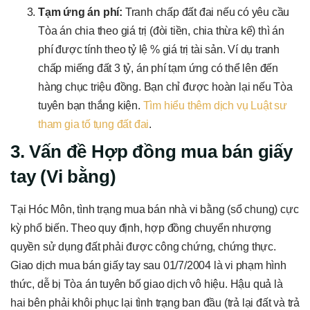
Tạm ứng án phí:
Tranh chấp đất đai nếu có yêu cầu
Tòa án chia theo giá trị (đòi tiền, chia thừa kế) thì án
phí được tính theo tỷ lệ % giá trị tài sản. Ví dụ tranh
chấp miếng đất 3 tỷ, án phí tạm ứng có thể lên đến
hàng chục triệu đồng. Bạn chỉ được hoàn lại nếu Tòa
tuyên bạn thắng kiện.
Tìm hiểu thêm dịch vụ Luật sư
tham gia tố tụng đất đai
.
3. Vấn đề Hợp đồng mua bán giấy
tay (Vi bằng)
Tại Hóc Môn, tình trạng mua bán nhà vi bằng (sổ chung) cực
kỳ phổ biến. Theo quy định, hợp đồng chuyển nhượng
quyền sử dụng đất phải được công chứng, chứng thực.
Giao dịch mua bán giấy tay sau 01/7/2004 là vi phạm hình
thức, dễ bị Tòa án tuyên bố giao dịch vô hiệu. Hậu quả là
hai bên phải khôi phục lại tình trạng ban đầu (trả lại đất và trả