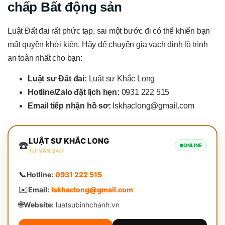
chấp Bất động sản
Luật Đất đai rất phức tạp, sai một bước đi có thể khiến bạn
mất quyền khởi kiện. Hãy để chuyên gia vạch định lộ trình
an toàn nhất cho bạn:
Luật sư Đất đai:
Luật sư Khắc Long
Hotline/Zalo đặt lịch hẹn:
0931 222 515
Email tiếp nhận hồ sơ:
lskhaclong@gmail.com
LUẬT SƯ KHẮC LONG
☎️
ONLINE
TƯ VẤN 24/7
📞
Hotline:
0931 222 515
✉️
Email:
lskhaclong@gmail.com
🌐
Website:
luatsubinhchanh.vn