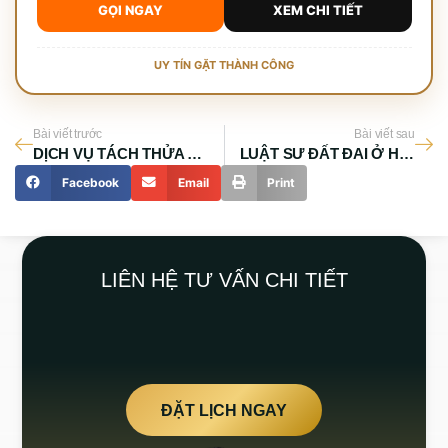
GỌI NGAY
XEM CHI TIẾT
UY TÍN GẶT THÀNH CÔNG
Bài viết trước
Bài viết sau
DỊCH VỤ TÁCH THỬA HUYỆN BẾN LỨC
LUẬT SƯ ĐẤT ĐAI Ở HUYỆN HÓC MÔN
Facebook
Email
Print
LIÊN HỆ TƯ VẤN CHI TIẾT
ĐẶT LỊCH NGAY