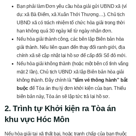
Bạn phải làm Đơn yêu cầu hòa giải gửi UBND xã (ví
dụ: xã Bà Điểm, xã Xuân Thới Thượng…). Chủ tịch
UBND xã có trách nhiệm tổ chức hòa giải trong thời
hạn không quá 30 ngày kể từ ngày nhận đơn.
Nếu hòa giải thành công, các bên lập Biên bản hòa
giải thành. Nếu liên quan đến thay đổi ranh giới, địa
chính xã sẽ cập nhật lại hồ sơ để cấp đổi Sổ đỏ mới.
Nếu hòa giải không thành (hoặc một bên cố tình vắng
mặt 2 lần), Chủ tịch UBND xã lập Biên bản hòa giải
không thành. Đây chính là
“tấm vé thông hành” bắt
buộc
để Tòa án thụ lý đơn khởi kiện của bạn. Thiếu
biên bản này, Tòa án sẽ lập tức trả lại hồ sơ.
2. Trình tự Khởi kiện ra Tòa án
khu vực Hóc Môn
Nếu hòa giải tại xã thất bại, hoặc tranh chấp của bạn thuộc