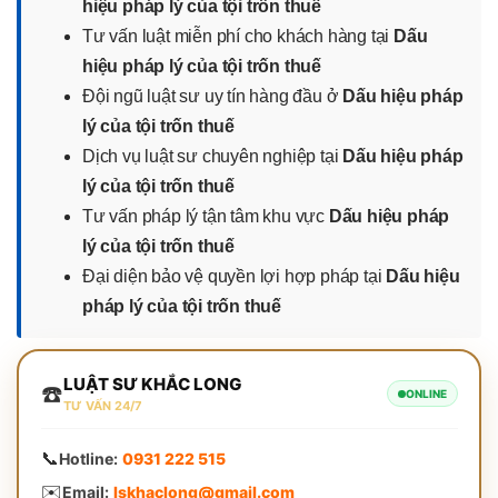
hiệu pháp lý của tội trốn thuế
Tư vấn luật miễn phí cho khách hàng tại
Dấu
hiệu pháp lý của tội trốn thuế
Đội ngũ luật sư uy tín hàng đầu ở
Dấu hiệu pháp
lý của tội trốn thuế
Dịch vụ luật sư chuyên nghiệp tại
Dấu hiệu pháp
lý của tội trốn thuế
Tư vấn pháp lý tận tâm khu vực
Dấu hiệu pháp
lý của tội trốn thuế
Đại diện bảo vệ quyền lợi hợp pháp tại
Dấu hiệu
pháp lý của tội trốn thuế
LUẬT SƯ KHẮC LONG
☎️
ONLINE
TƯ VẤN 24/7
📞
Hotline:
0931 222 515
✉️
Email:
lskhaclong@gmail.com