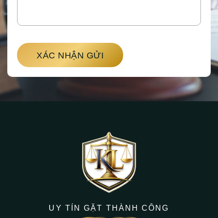
XÁC NHẬN GỬI
UY TÍN GẶT THÀNH CÔNG