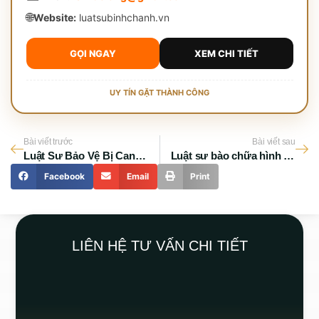
🌐
Website:
luatsubinhchanh.vn
GỌI NGAY
XEM CHI TIẾT
UY TÍN GẶT THÀNH CÔNG
Bài viết trước
Bài viết sau
Luật Sư Bảo Vệ Bị Can Thủ Đức – Uy Tín, Nhanh Chóng
Luật sư bào chữa hình sự: Tấm khiên thép trước pháp luật
Facebook
Email
Print
LIÊN HỆ TƯ VẤN CHI TIẾT