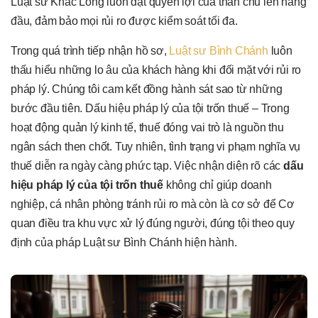
Luật sư Khắc Long luôn đặt quyền lợi của thân chủ lên hàng
đầu, đảm bảo mọi rủi ro được kiểm soát tối đa.
Trong quá trình tiếp nhận hồ sơ,
Luật sư Bình Chánh
luôn
thấu hiểu những lo âu của khách hàng khi đối mặt với rủi ro
pháp lý. Chúng tôi cam kết đồng hành sát sao từ những
bước đầu tiên. Dấu hiệu pháp lý của tội trốn thuế – Trong
hoạt động quản lý kinh tế, thuế đóng vai trò là nguồn thu
ngân sách then chốt. Tuy nhiên, tình trạng vi phạm nghĩa vụ
thuế diễn ra ngày càng phức tạp. Việc nhận diện rõ các
dấu
hiệu pháp lý của tội trốn thuế
không chỉ giúp doanh
nghiệp, cá nhân phòng tránh rủi ro mà còn là cơ sở để Cơ
quan điều tra khu vực xử lý đúng người, đúng tội theo quy
định của pháp Luật sư Bình Chánh hiện hành.