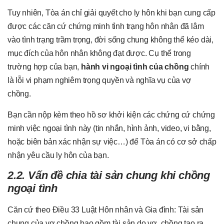
Tuy nhiên, Tòa án chỉ giải quyết cho ly hôn khi bạn cung cấp
được các căn cứ chứng minh tình trạng hôn nhân đã lâm
vào tình trạng trầm trọng, đời sống chung không thể kéo dài,
mục đích của hôn nhân không đạt được. Cụ thể trong
trường hợp của bạn,
hành vi ngoại tình của chồng
chính
là lỗi vi phạm nghiêm trọng quyền và nghĩa vụ của vợ
chồng.
Bạn cần nộp kèm theo hồ sơ khởi kiện các chứng cứ chứng
minh việc ngoại tình này (tin nhắn, hình ảnh, video, vi bằng,
hoặc biên bản xác nhận sự việc…) để Tòa án có cơ sở chấp
nhận yêu cầu ly hôn của bạn.
2.2. Vấn đề chia tài sản chung khi chồng
ngoại tình
Căn cứ theo Điều 33 Luật Hôn nhân và Gia đình: Tài sản
chung của vợ chồng bao gồm tài sản do vợ, chồng tạo ra,