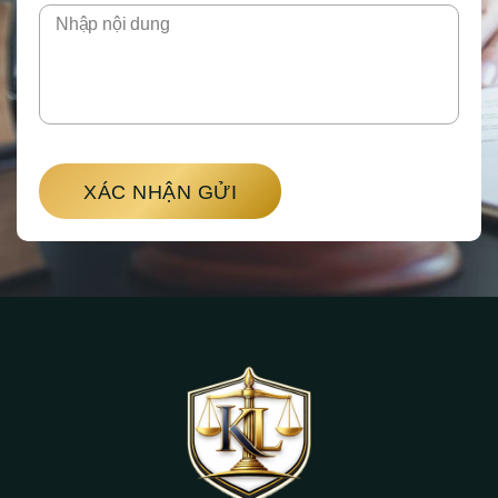
XÁC NHẬN GỬI