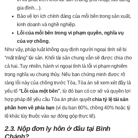
gia đình…).
Bảo vệ lợi ích chính đáng của mỗi bên trong sản xuất,
kinh doanh và nghề nghiệp.
Lỗi của mỗi bên trong vi phạm quyền, nghĩa vụ
của vợ chồng.
Như vậy, pháp luật không quy định người ngoại tình sẽ bị
“mất trắng” tài sản. Khối tài sản chung vẫn sẽ được chia cho
cả hai. Tuy nhiên, hành vi ngoại tình là lỗi vi phạm nghiêm
trọng nghĩa vụ chung thủy. Nếu bạn chứng minh được rõ
ràng lỗi này của chồng trước Tòa, Tòa án sẽ xem xét đây là
yếu tố
“Lỗi của một bên”
, từ đó bạn có cơ sở và quyền lợi
hợp pháp để yêu cầu Tòa án phán quyết
chia tỷ lệ tài sản
phần hơn về phía bạn
(ví dụ bạn 60%, chồng 40% hoặc tỷ
lệ khác tùy thuộc vào sự đóng góp thực tế).
2.3. Nộp đơn ly hôn ở đâu tại Bình
Chánh?