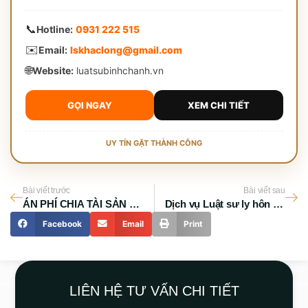
📞
Hotline:
0931 222 515
✉️
Email:
lskhaclong@gmail.com
🌐
Website:
luatsubinhchanh.vn
GỌI NGAY
XEM CHI TIẾT
UY TÍN GẶT THÀNH CÔNG
Bài viết trước
Bài viết sau
ÁN PHÍ CHIA TÀI SẢN LY HÔN BÌNH CHÁNH
Dịch vụ Luật sư ly hôn tại Bình Chánh – Top 10 Luật sư giỏi, uy tín tại TP. Hồ Chí Minh
Facebook
Email
Print
LIÊN HỆ TƯ VẤN CHI TIẾT