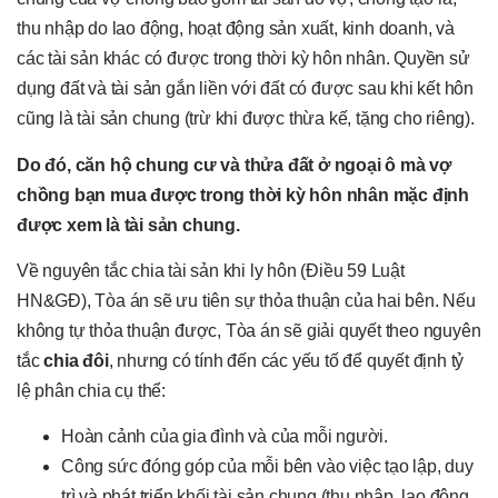
thu nhập do lao động, hoạt động sản xuất, kinh doanh, và
các tài sản khác có được trong thời kỳ hôn nhân. Quyền sử
dụng đất và tài sản gắn liền với đất có được sau khi kết hôn
cũng là tài sản chung (trừ khi được thừa kế, tặng cho riêng).
Do đó, căn hộ chung cư và thửa đất ở ngoại ô mà vợ
chồng bạn mua được trong thời kỳ hôn nhân mặc định
được xem là tài sản chung.
Về nguyên tắc chia tài sản khi ly hôn (Điều 59 Luật
HN&GĐ), Tòa án sẽ ưu tiên sự thỏa thuận của hai bên. Nếu
không tự thỏa thuận được, Tòa án sẽ giải quyết theo nguyên
tắc
chia đôi
, nhưng có tính đến các yếu tố để quyết định tỷ
lệ phân chia cụ thể:
Hoàn cảnh của gia đình và của mỗi người.
Công sức đóng góp của mỗi bên vào việc tạo lập, duy
trì và phát triển khối tài sản chung (thu nhập, lao động