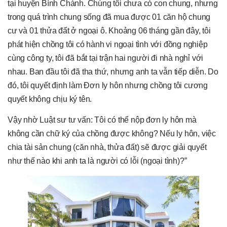
tại huyện Bình Chánh. Chúng tôi chưa có con chung, nhưng
trong quá trình chung sống đã mua được 01 căn hộ chung
cư và 01 thửa đất ở ngoại ô. Khoảng 06 tháng gần đây, tôi
phát hiện chồng tôi có hành vi ngoại tình với đồng nghiệp
cùng công ty, tôi đã bắt tại trận hai người đi nhà nghỉ với
nhau. Ban đầu tôi đã tha thứ, nhưng anh ta vẫn tiếp diễn. Do
đó, tôi quyết định làm Đơn ly hôn nhưng chồng tôi cương
quyết không chịu ký tên.
Vậy nhờ Luật sư tư vấn: Tôi có thể nộp đơn ly hôn mà
không cần chữ ký của chồng được không? Nếu ly hôn, việc
chia tài sản chung (căn nhà, thửa đất) sẽ được giải quyết
như thế nào khi anh ta là người có lỗi (ngoại tình)?”