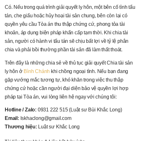
Có. Nếu trong quá trình giải quyết ly hôn, một bên cố tình tẩu
tán, che giấu hoặc hủy hoại tài sản chung, bên còn lại có
quyền yêu cầu Tòa án thu thập chứng cứ, phong tỏa tài
khoản, áp dụng biện pháp khẩn cấp tạm thời. Khi chia tài
sản, người có hành vi tẩu tán sẽ chịu bất lợi về tỷ lệ phân
chia và phải bồi thường phần tài sản đã làm thất thoát.
Trên đây là những chia sẻ về thủ tục giải quyết Chia tài sản
ly hôn ở
Bình Chánh
khi chồng ngoại tình. Nếu bạn đang
gặp vướng mắc tương tự, khó khăn trong việc thu thập
chứng cứ hoặc cần người đại diện bảo vệ quyền lợi hợp
pháp tại Tòa án, vui lòng liên hệ ngay với chúng tôi:
Hotline / Zalo:
0931 222 515 (Luật sư Bùi Khắc Long)
Email:
lskhaclong@gmail.com
Thương hiệu:
Luật sư Khắc Long